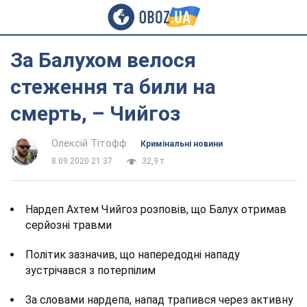
За Балухом велося
стеження та били на
смерть, – Чийгоз
Олексій Тітофф
Кримінальні новини
8.09.2020 21:37
32,9 т.
Нардеп Ахтем Чийгоз розповів, що Балух отримав
серйозні травми
Політик зазначив, що напередодні нападу
зустрічався з потерпілим
За словами нардепа, напад трапився через активну