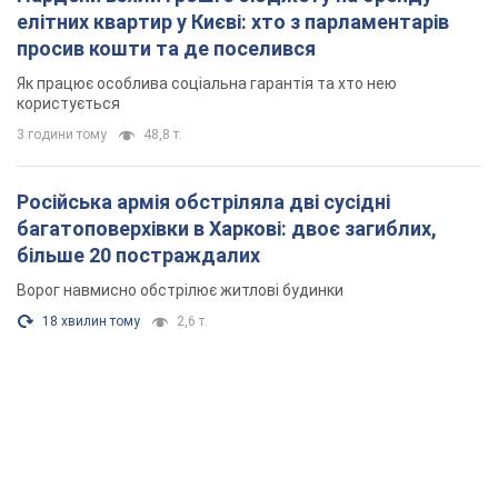
елітних квартир у Києві: хто з парламентарів
просив кошти та де поселився
Як працює особлива соціальна гарантія та хто нею
користується
3 години тому
48,8 т.
Російська армія обстріляла дві сусідні
багатоповерхівки в Харкові: двоє загиблих,
більше 20 постраждалих
Ворог навмисно обстрілює житлові будинки
18 хвилин тому
2,6 т.