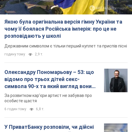
Якою була оригінальна версія гімну України та
чому її боялася Російська імперія: про це не
розповідають у школі
Державним символом є тільки перший куплет та приспів пісні
годину тому
2,9 т.
Олександру Пономарьову – 53: що
відомо про трьох дітей секс-
символа 90-х та який вигляд вони
мають
За розвитком кар'єри артист не забував про
особисте щастя
6 годин тому
6,8 т.
У ПриватБанку розповіли, чи дійсні