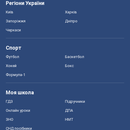
Регіони України
Київ
Харків
Запоріжжя
Дніпро
Черкаси
Спорт
Футбол
Баскетбол
Хокей
Бокс
Формула-1
Моя школа
ГДЗ
Підручники
Онлайн уроки
ДПА
ЗНО
НМТ
СНД посібники