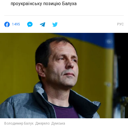
проукраїнську позицію Балуха
1495
РУС