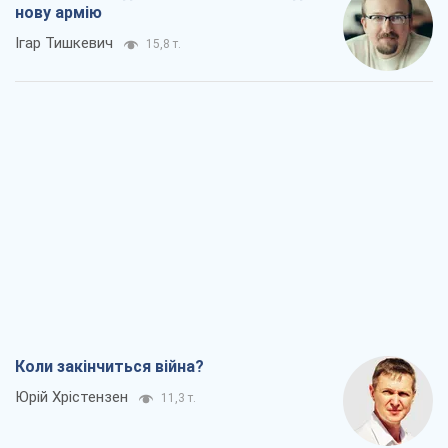
нову армію
Ігар Тишкевич
15,8 т.
Коли закінчиться війна?
Юрій Хрістензен
11,3 т.