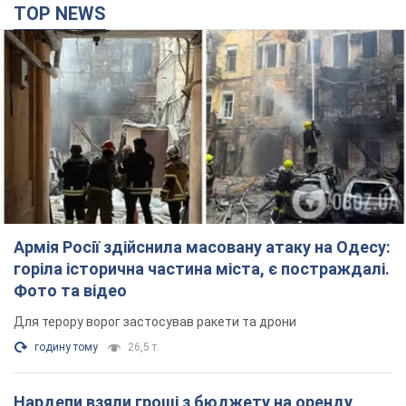
TOP NEWS
Армія Росії здійснила масовану атаку на Одесу:
горіла історична частина міста, є постраждалі.
Фото та відео
Для терору ворог застосував ракети та дрони
годину тому
26,5 т.
Нардепи взяли гроші з бюджету на оренду