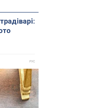
традіварі:
ото
РУС