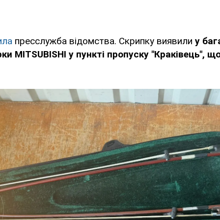
ила
пресслужба відомства. Скрипку виявили
у баг
и MITSUBISHI у пункті пропуску "Краківець", що