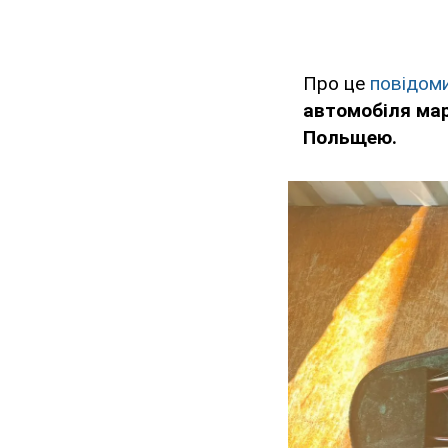
Про це
повідом
автомобіля марк
Польщею.