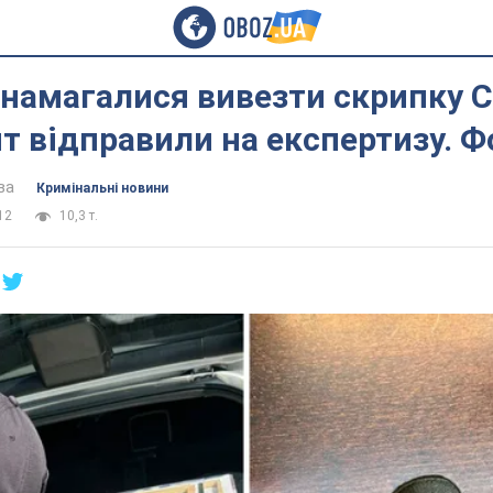
 намагалися вивезти скрипку С
т відправили на експертизу. Ф
ва
Кримінальні новини
12
10,3 т.