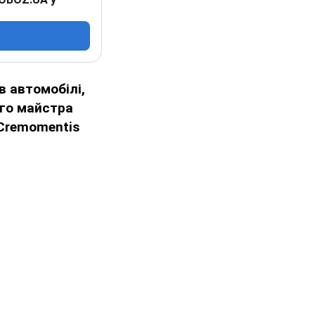
в автомобілі,
ого майстра
 Cremomentis