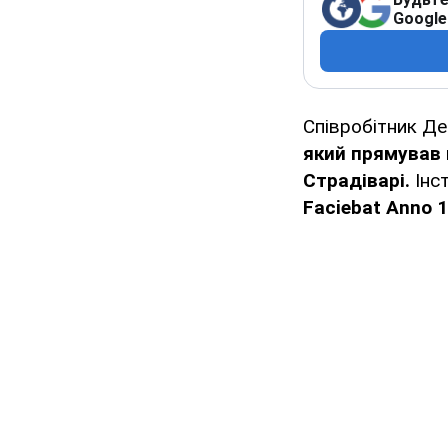
Google
Співробітник Д
який прямував н
Страдіварі.
Інс
Faciebat Anno 1