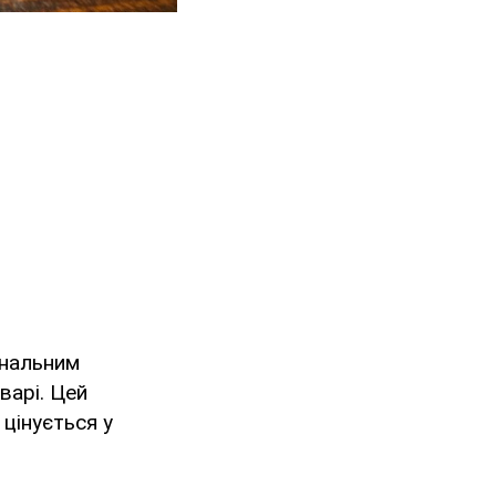
інальним
варі. Цей
цінується у