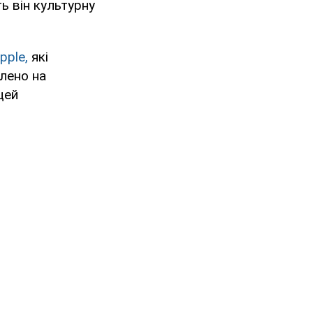
ь він культурну
pple,
які
влено на
цей