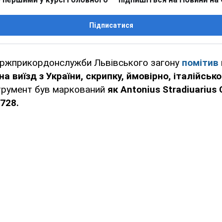
Підписатися
ержприкордонслужби Львівського загону
помітив
а виїзд з України, скрипку, ймовірно, італійськ
трумент був маркований
як Antonius Stradiuarius
728.