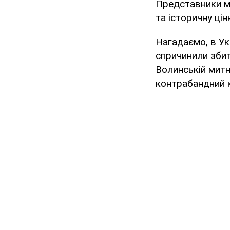
Представники ми
та історичну цін
Нагадаємо, в Ук
спричинили збит
Волинській митн
контрабандний к