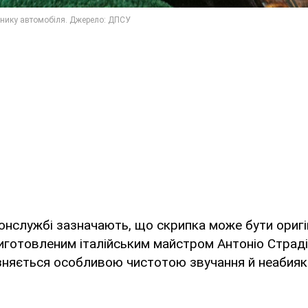
нслужбі зазначають, що скрипка може бути ориг
иготовленим італійським майстром Антоніо Страді
зняється особливою чистотою звучання й неабияк 