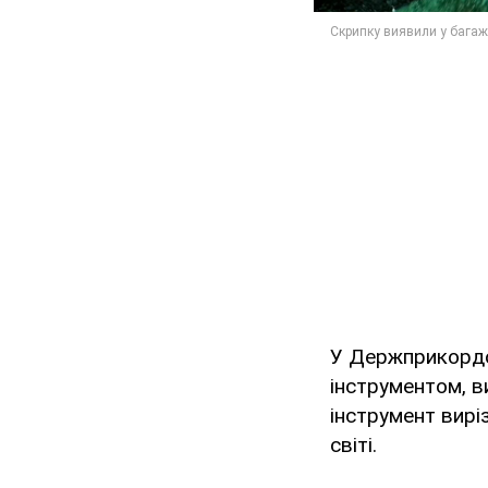
У Держприкордо
інструментом, в
інструмент вирі
світі.