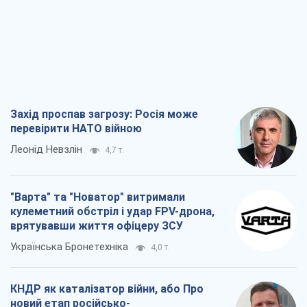
Захід проспав загрозу: Росія може
перевірити НАТО війною
Леонід Невзлін
4,7 т.
"Варта" та "Новатор" витримали
кулеметний обстріл і удар FPV-дрона,
врятувавши життя офіцеру ЗСУ
Українська Бронетехніка
4,0 т.
КНДР як каталізатор війни, або Про
новий етап російсько-