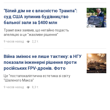
"Білий дім не є власністю Трампа":
суд США зупинив будівництво
бальної зали за $400 млн
Трамп вже заявив, що негайно подасть
апеляцію а це "жахливе рішення"
9 часов назад
2,2 т.
Війна змінює не лише тактику: в НГУ
показали інженерні рішення проти
російських FPV-дронів. Фото
Це "постапокаліптична естетика зі світу
"Шаленого Макса"
9 часов назад
8,3 т.