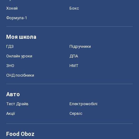
Хокей
Бокс
Формула-1
Моя школа
ГДЗ
Підручники
Онлайн уроки
ДПА
ЗНО
НМТ
СНД посібники
Авто
Тест Драйв
Електромобілі
Акції
Сервіс
Food Oboz