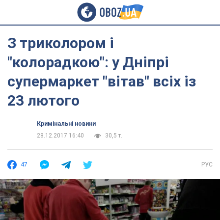
З триколором і
"колорадкою": у Дніпрі
супермаркет "вітав" всіх із
23 лютого
Кримінальні новини
28.12.2017 16:40
30,5 т.
47
РУС