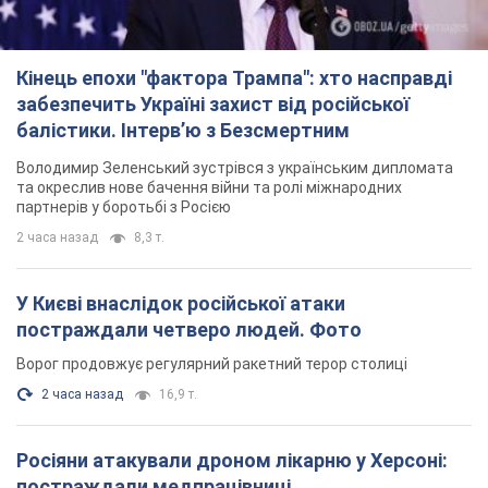
Кінець епохи "фактора Трампа": хто насправді
забезпечить Україні захист від російської
балістики. Інтерв’ю з Безсмертним
Володимир Зеленський зустрівся з українським дипломата
та окреслив нове бачення війни та ролі міжнародних
партнерів у боротьбі з Росією
2 часа назад
8,3 т.
У Києві внаслідок російської атаки
постраждали четверо людей. Фото
Ворог продовжує регулярний ракетний терор столиці
2 часа назад
16,9 т.
Росіяни атакували дроном лікарню у Херсоні:
постраждали медпрацівниці