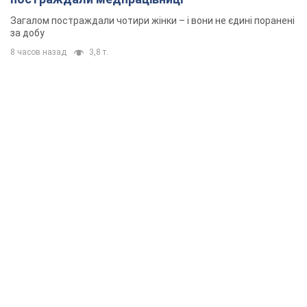
Загалом постраждали чотири жінки – і вони не єдині поранені
за добу
8 часов назад
3,8 т.