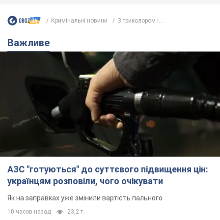
Кримінальні новини
З триколором і...
Важливе
АЗС "готуються" до суттєвого підвищення цін:
українцям розповіли, чого очікувати
Як на заправках уже змінили вартість пального
10 часов назад
23,2 т.