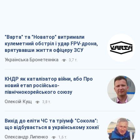
"Варта" та "Новатор" витримали
кулеметний обстріл і удар FPV-дрона,
врятувавши життя офіцеру ЗСУ
Українська Бронетехніка
3,7 т.
КНДР як каталізатор війни, або Про
новий етап російсько-
північнокорейського союзу
Олексій Кущ
3,8 т.
Вихід до еліти ЧС та тріумф "Сокола":
що відбувається в українському хокеї
Олександр Липенко
1,6 т.