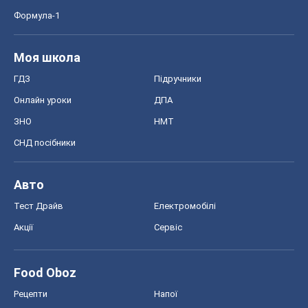
Формула-1
Моя школа
ГДЗ
Підручники
Онлайн уроки
ДПА
ЗНО
НМТ
СНД посібники
Авто
Тест Драйв
Електромобілі
Акції
Сервіс
Food Oboz
Рецепти
Напої