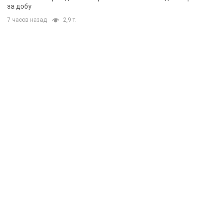
за добу
7 часов назад
2,9 т.