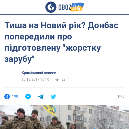
Тиша на Новий рік? Донбас
попередили про
підготовлену "жорстку
зарубу"
Кримінальні новини
30.12.2017 16:10
28,4 т.
190
РУС