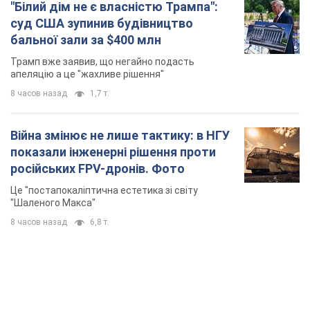
"Білий дім не є власністю Трампа":
суд США зупинив будівництво
бальної зали за $400 млн
Трамп вже заявив, що негайно подасть
апеляцію а це "жахливе рішення"
8 часов назад
1,7 т.
Війна змінює не лише тактику: в НГУ
показали інженерні рішення проти
російських FPV-дронів. Фото
Це "постапокаліптична естетика зі світу
"Шаленого Макса"
8 часов назад
6,8 т.