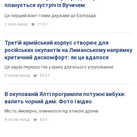
планується зустріч із Вучичем
Це перший візит глави держави до Бєлграда
2 часа назад
21,6 т.
Третій армійський корпус створює для
російських окупантів на Лиманському напрямку
критичний дискомфорт: як це вдалося
Це зараз переростає у кризу для всього угруповання
5 часов назад
50,9 т.
В окупованій Ялті прогриміли потужні вибухи:
валить чорний дим. Фото і відео
Місто, ймовірно, опинилося під атакою дронів
8 часов назад
8,5 т.