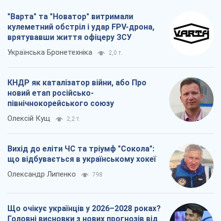
"Варта" та "Новатор" витримали
кулеметний обстріл і удар FPV-дрона,
врятувавши життя офіцеру ЗСУ
Українська Бронетехніка
2,0 т.
КНДР як каталізатор війни, або Про
новий етап російсько-
північнокорейського союзу
Олексій Кущ
2,2 т.
Вихід до еліти ЧС та тріумф "Сокола":
що відбувається в українському хокеї
Олександр Липенко
798
Що очікує українців у 2026–2028 роках?
Головні висновки з нових прогнозів від