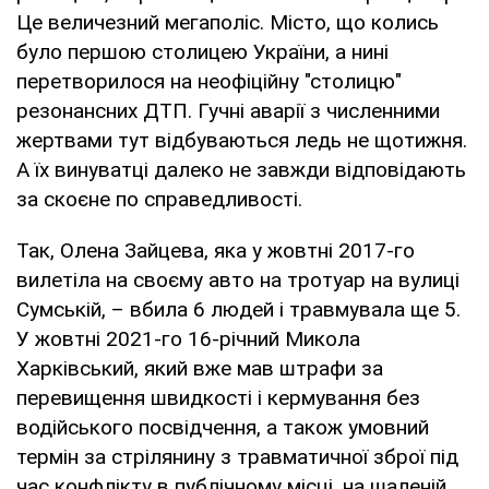
Це величезний мегаполіс. Місто, що колись
було першою столицею України, а нині
перетворилося на неофіційну "столицю"
резонансних ДТП. Гучні аварії з численними
жертвами тут відбуваються ледь не щотижня.
А їх винуватці далеко не завжди відповідають
за скоєне по справедливості.
Так, Олена Зайцева, яка у жовтні 2017-го
вилетіла на своєму авто на тротуар на вулиці
Сумській, – вбила 6 людей і травмувала ще 5.
У жовтні 2021-го 16-річний Микола
Харківський, який вже мав штрафи за
перевищення швидкості і кермування без
водійського посвідчення, а також умовний
термін за стрілянину з травматичної зброї під
час конфлікту в публічному місці, на шаленій