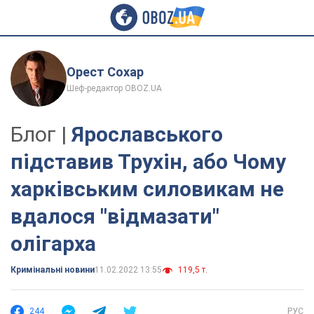
Орест Сохар
Шеф-редактор OBOZ.UA
Блог |
Ярославського
підставив Трухін, або Чому
харківським силовикам не
вдалося "відмазати"
олігарха
Кримінальні новини
11.02.2022 13:55
119,5 т.
244
РУС