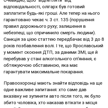
Очевидно, щоб "відпетляти" від
відповідальності, олігарх був готовий
заплатити будь-які гроші. Але тепер на нього
гарантовано чекає ч. 3 ст. 135 (порушення
правил дорожнього руху; залишення в
небезпеці, що спричинило смерть людини).
Санкція за цією статтею передбачає від 3 до 8
років позбавлення волі. І те, що Ярославський
у момент скоєння ДТП, за даними ЗМІ, ще й
перебував у стані алкогольного сп’яніння, є
обтяжуючою обставиною, яка має
гарантувати максимальне покарання.
Правоохоронці мають знайти відповідь на ще
одне важливе запитання: хто саме дав
вказівку не зупиняти авто після того, як було
збито чоловіка, хто наказав втікати з місця