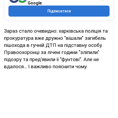
Google
Підписатися
Зараз стало очевидно: харківська поліція та
прокуратура вже дружно "вішали" загибель
пішохода в гучній ДТП на підставну особу.
Правоохоронці за лічені години "зліпили"
підозру та пред’явили її "фунтові". Але не
вдалося… І важливо пояснити чому.