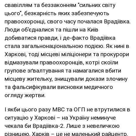
свавіллям та беззаконням "сильних світу
цього", безкарність яких забезпечують
правоохоронці, свого часу почалася Врадіївка.
Люди об’єдналися та пішли на Київ
добиватися правди, і де-факто Врадіївка
стала загальнонаціональною подією. Як нині в
Харкові, тоді місцеві міліціонери та прокурори
відмазували правоохоронців, котрі скоїли
групове зґвалтування та намагалися вбити
місцеву жительку, знищували докази злочину
та фальсифікували висновки медичного
огляду жертви.
І якби цього разу МВС та ОГП не втрутилися в
ситуацію у Харкові – на Україну неминуче
чекала би Врадіївка-2. Лише з невеличкою
різницею, Харків – це не маленький райцентр.