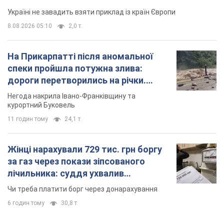
курортний Буковель
11 годин тому
24,1 т.
Жінці нарахували 729 тис. грн боргу
за газ через покази зіпсованого
лічильника: суддя ухвалив
неочікуване рішення
Чи треба платити борг через донарахування
6 годин тому
30,8 т.