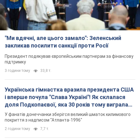
підтримку
3 години тому
33,8 т.
Українська гімнастка вразила президента США
і вперше почула "Слава Україні"! Як склалася
доля Подкопаєвої, яка 30 років тому виграла
"золото" Олімпіади
У фанатів донеччанки зберігся великий шматок килимового
покриття з надписом "Атланта-1996"
2 години тому
7,7 т.
Дбала про учнів та підтримувала педагогів:
внаслідок удару РФ по Київщині загинула
директорка київського ліцею, її чоловік та онук
Вічна пам'ять жертвам російського терору
7 годин тому
18,5 т.