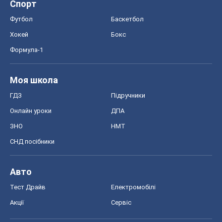
Онлайн уроки
ДПА
ЗНО
НМТ
СНД посібники
Авто
Тест Драйв
Електромобілі
Акції
Сервіс
Food Oboz
Рецепти
Напої
Дієти
Економіка
Ринки та компанії
Макроекономіка