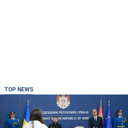
TOP NEWS
"Ми вдячні, але цього замало": Зеленський
закликав посилити санкції проти Росії
Президент подякував європейським партнерам за фінансову