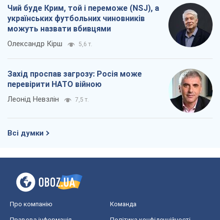
Леонід Невзлін
7,5 т.
Всі думки
Про компанію
Команда
Правова інформація
Політика конфіденційності
Реклама на сайті
Документи
Редакційна політика
Журналісти OBOZ.UA на місці
подій
OBOZ.UA
Політика
Світ
Розслідування