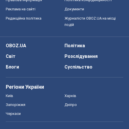
Блоги
Суспільство
Регіони України
Київ
Харків
Запоріжжя
Дніпро
Черкаси
Спорт
Футбол
Баскетбол
Хокей
Бокс
Формула-1
Моя школа
ГДЗ
Підручники