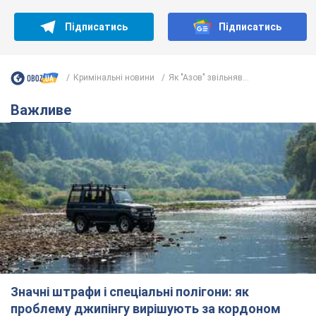
Значні штрафи і спеціальні полігони: як
проблему джипінгу вирішують за кордоном
Україні не завадить взяти приклад із країн Європи
8.08.2026 05:10
2,0 т.
На Прикарпатті після аномальної
спеки пройшла потужна злива:
дороги перетворились на річки.
Відео
Негода накрила Івано-Франківщину та