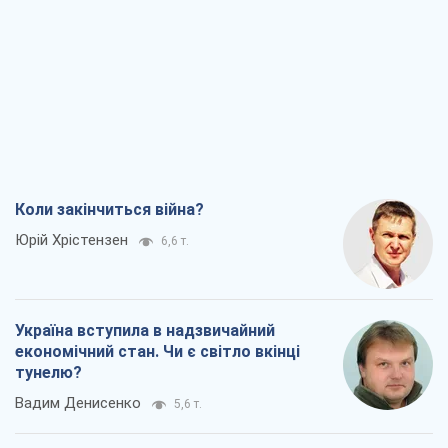
Коли закінчиться війна?
Юрій Хрістензен
6,6 т.
Україна вступила в надзвичайний
економічний стан. Чи є світло вкінці
тунелю?
Вадим Денисенко
5,6 т.
Чий буде Крим, той і переможе (NSJ), а
українських футбольних чиновників
можуть назвати вбивцями
Олександр Кірш
5,6 т.
Захід проспав загрозу: Росія може
перевірити НАТО війною