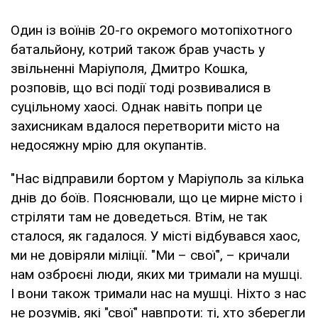
Один із воїнів 20-го окремого мотопіхотного
батальйону, котрий також брав участь у
звільненні Маріуполя, Дмитро Кошка,
розповів, що всі події тоді розвивалися в
суцільному хаосі. Однак навіть попри це
захисникам вдалося перетворити місто на
недосяжну мрію для окупантів.
"Нас відправили бортом у Маріуполь за кілька
днів до боїв. Пояснювали, що це мирне місто і
стріляти там не доведеться. Втім, не так
сталося, як гадалося. У місті відбувався хаос,
ми не довіряли міліції. "Ми – свої", – кричали
нам озброєні люди, яких ми тримали на мушці.
І вони також тримали нас на мушці. Ніхто з нас
не розумів, які "свої" навпроти: ті, хто зберегли