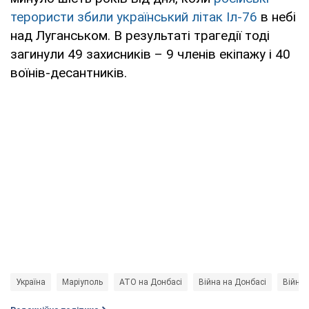
терористи збили український літак Іл-76
в небі
над Луганськом. В результаті трагедії тоді
загинули 49 захисників – 9 членів екіпажу і 40
воїнів-десантників.
Україна
Маріуполь
АТО на Донбасі
Війна на Донбасі
Війна 