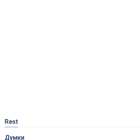
Rest
Думки
Збіг інтересів двох цинічних гравців чи
таємний план Трампа і Путіна?
Віктор Швець
9,1 т.
Мінськ готується до функціонування в
умовах масштабної воєнної кризи