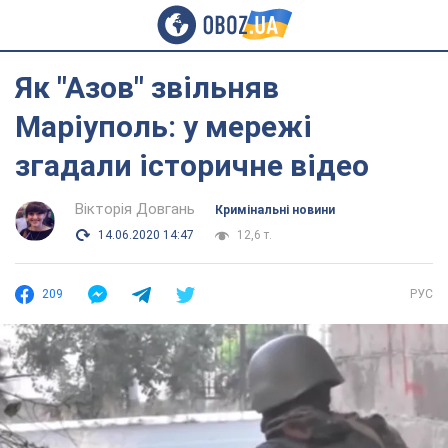
Як "Азов" звільняв
Маріуполь: у мережі
згадали історичне відео
Вікторія Довгань
Кримінальні новини
14.06.2020 14:47
12,6 т.
209
РУС