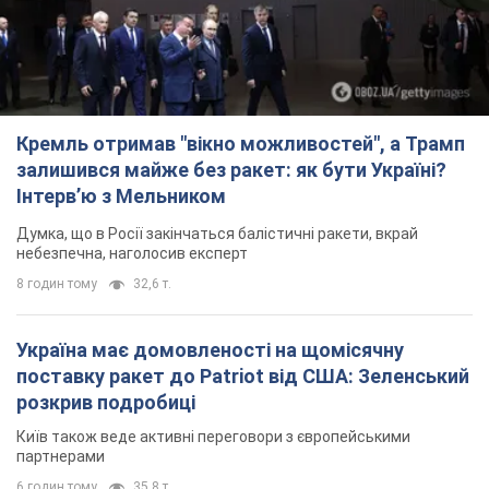
Кремль отримав "вікно можливостей", а Трамп
залишився майже без ракет: як бути Україні?
Інтерв’ю з Мельником
Думка, що в Росії закінчаться балістичні ракети, вкрай
небезпечна, наголосив експерт
8 годин тому
32,6 т.
Україна має домовленості на щомісячну
поставку ракет до Patriot від США: Зеленський
розкрив подробиці
Київ також веде активні переговори з європейськими
партнерами
6 годин тому
35,8 т.