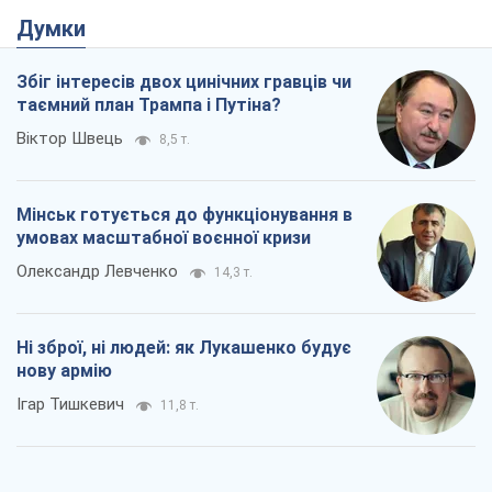
Думки
Збіг інтересів двох цинічних гравців чи
таємний план Трампа і Путіна?
Віктор Швець
8,5 т.
Мінськ готується до функціонування в
умовах масштабної воєнної кризи
Олександр Левченко
14,3 т.
Ні зброї, ні людей: як Лукашенко будує
нову армію
Ігар Тишкевич
11,8 т.