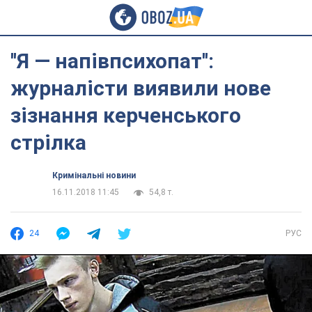
''Я — напівпсихопат'':
журналісти виявили нове
зізнання керченського
стрілка
Кримінальні новини
16.11.2018 11:45
54,8 т.
24
РУС