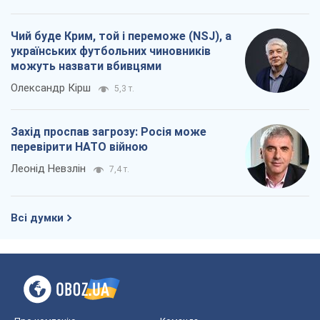
Чий буде Крим, той і переможе (NSJ), а
українських футбольних чиновників
можуть назвати вбивцями
Олександр Кірш
5,3 т.
Захід проспав загрозу: Росія може
перевірити НАТО війною
Леонід Невзлін
7,4 т.
Всі думки