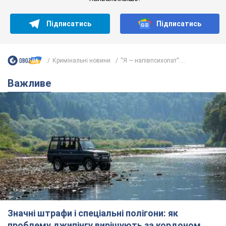
Підписатись
Підписатись
Кримінальні новини
''Я — напівпсихопат'':...
Важливе
Значні штрафи і спеціальні полігони: як
проблему джипінгу вирішують за кордоном