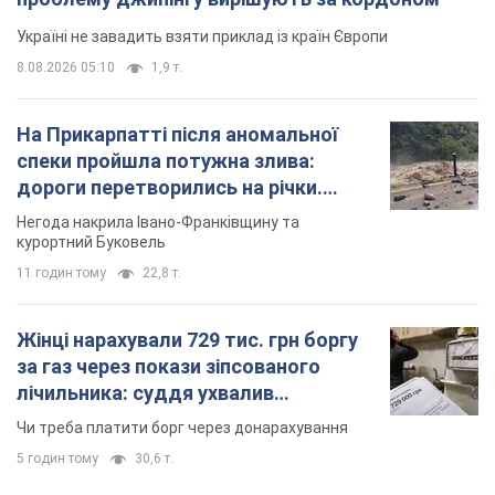
Україні не завадить взяти приклад із країн Європи
8.08.2026 05:10
1,9 т.
На Прикарпатті після аномальної
спеки пройшла потужна злива:
дороги перетворились на річки.
Відео
Негода накрила Івано-Франківщину та
курортний Буковель
11 годин тому
22,8 т.
Жінці нарахували 729 тис. грн боргу
за газ через покази зіпсованого
лічильника: суддя ухвалив
неочікуване рішення
Чи треба платити борг через донарахування
5 годин тому
30,6 т.