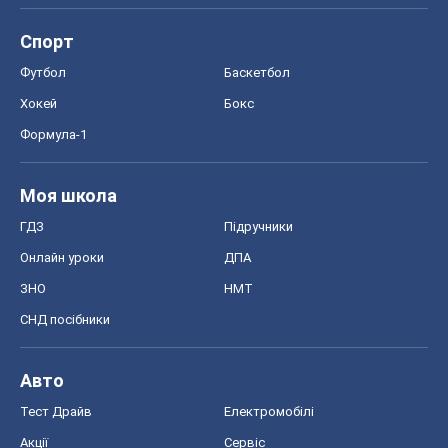
Спорт
Футбол
Баскетбол
Хокей
Бокс
Формула-1
Моя школа
ГДЗ
Підручники
Онлайн уроки
ДПА
ЗНО
НМТ
СНД посібники
Авто
Тест Драйв
Електромобілі
Акції
Сервіс