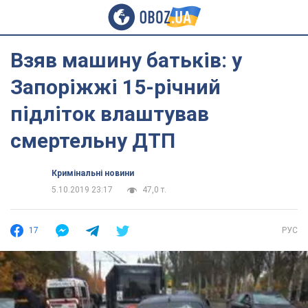
Взяв машину батьків: у
Запоріжжі 15-річний
підліток влаштував
смертельну ДТП
Кримінальні новини
5.10.2019 23:17
47,0 т.
17
РУС