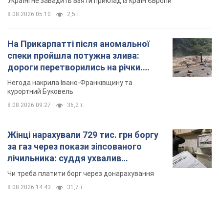
Україні не завадить взяти приклад із країн Європи
8.08.2026 05:10
2,5 т.
На Прикарпатті після аномальної
спеки пройшла потужна злива:
дороги перетворились на річки.
Відео
Негода накрила Івано-Франківщину та
курортний Буковель
8.08.2026 09:27
36,2 т.
Жінці нарахували 729 тис. грн боргу
за газ через покази зіпсованого
лічильника: суддя ухвалив
неочікуване рішення
Чи треба платити борг через донарахування
8.08.2026 14:43
31,7 т.