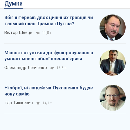
Думки
Збіг інтересів двох цинічних гравців чи
таємний план Трампа і Путіна?
Віктор Швець
11,5 т.
Мінськ готується до функціонування в
умовах масштабної воєнної кризи
Олександр Левченко
16,6 т.
Ні зброї, ні людей: як Лукашенко будує
нову армію
Ігар Тишкевич
14,1 т.