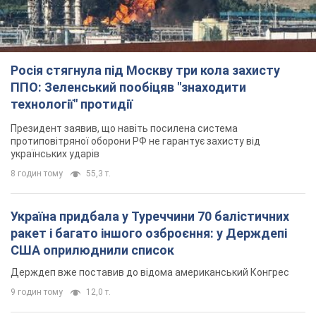
Росія стягнула під Москву три кола захисту
ППО: Зеленський пообіцяв "знаходити
технології" протидії
Президент заявив, що навіть посилена система
протиповітряної оборони РФ не гарантує захисту від
українських ударів
8 годин тому
55,3 т.
Україна придбала у Туреччини 70 балістичних
ракет і багато іншого озброєння: у Держдепі
США оприлюднили список
Держдеп вже поставив до відома американський Конгрес
9 годин тому
12,0 т.