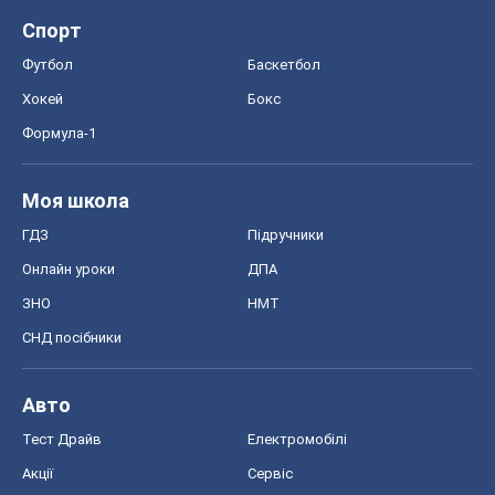
Спорт
Футбол
Баскетбол
Хокей
Бокс
Формула-1
Моя школа
ГДЗ
Підручники
Онлайн уроки
ДПА
ЗНО
НМТ
СНД посібники
Авто
Тест Драйв
Електромобілі
Акції
Сервіс