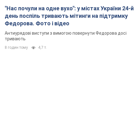
"Нас почули на одне вухо": у містах України 24-й
день поспіль тривають мітинги на підтримку
Федорова. Фото і відео
Антиурядові виступи з вимогою повернути Федорова досі
тривають
8 годин тому
4,7 т.