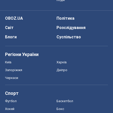
Регіони України
Київ
Харків
Запоріжжя
Дніпро
Черкаси
Спорт
Футбол
Баскетбол
Хокей
Бокс
Формула-1
Моя школа
ГДЗ
Підручники
Онлайн уроки
ДПА
ЗНО
НМТ