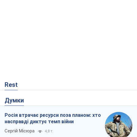
Rest
Думки
Росія втрачає ресурси поза планом: хто
насправді диктує темп війни
Сергій Місюра
4,8 т.
"Ми вже проходили через гірше": Україні
не варто піддаватися зневірі через
ракетний терор
Сергій Марченко, експерт
6,1 т.
"Варта" та "Новатор" витримали