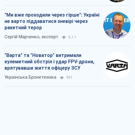
кулеметний обстріл і удар FPV-дрона,
врятувавши життя офіцеру ЗСУ
Українська Бронетехніка
951
КНДР як каталізатор війни, або Про
новий етап російсько-
північнокорейського союзу
Олексій Кущ