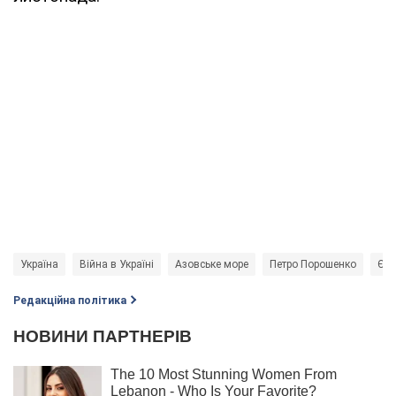
Україна
Війна в Україні
Азовське море
Петро Порошенко
Єнс
Редакційна політика