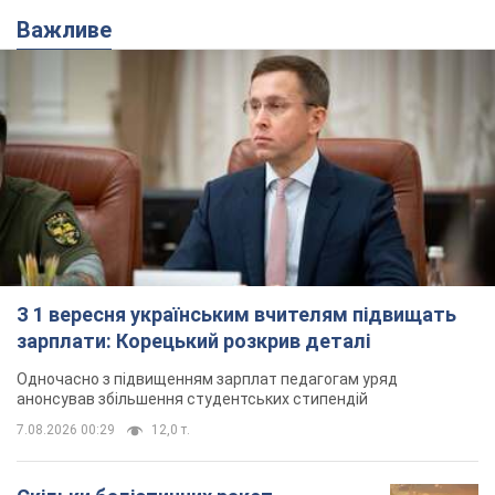
З 1 вересня українським вчителям підвищать
зарплати: Корецький розкрив деталі
Одночасно з підвищенням зарплат педагогам уряд
анонсував збільшення студентських стипендій
7.08.2026 00:29
12,0 т.
Скільки балістичних ракет
українська ППО перехопила в липні: у
Міноборони назвали цифру
Українська ППО працювала в умовах дефіциту
ракет-перехоплювачів
3 часа назад
6,2 т.
Ауріка Ротару через суд змінила