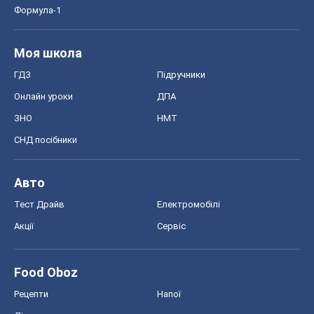
СНД посібники
Авто
Тест Драйв
Електромобілі
Акції
Сервіс
Food Oboz
Рецепти
Напої
Дієти
Економіка
Ринки та компанії
Макроекономіка
MedOboz
Новини медицини
MAMACLUB