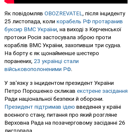
Як повідомляв
OBOZREVATEL
, після інциденту
25 листопада, коли
корабель РФ протаранив
буксир ВМС України
, на виході з Керченської
протоки Росія застосувала зброю проти
кораблів ВМС України, захопивши три судна.
На борту є як щонайменше шестеро
поранених,
23 українці стали
військовополоненими РФ
.
У зв'язку з інцидентом президент України
Петро Порошенко скликав
екстрене засідання
Ради національної безпеки й оборони.
Президент підтримав ідею
введення у країні
воєнного стану, питання про який розгляне
Верховна Рада на позачерговому засіданні 26
листопада.