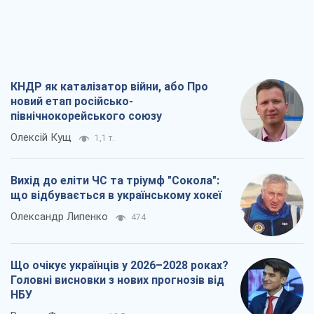
1,1 т.
Вихід до еліти ЧС та тріумф "Сокола":
що відбувається в українському хокеї
Олександр Липенко
474
Що очікує українців у 2026–2028 роках?
Головні висновки з нових прогнозів від
НБУ
Василь Фурман
10,5 т.
Результат ударів по НПЗ Росії значно
більший, ніж здається
Дмитро Томчук
3,5 т.
Всі думки