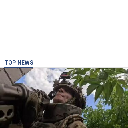
TOP NEWS
Третій армійський корпус створює для
російських окупантів на Лиманському напрямку
критичний дискомфорт: як це вдалося
Це зараз переростає у кризу для всього угруповання
2 часа назад
22,4 т.