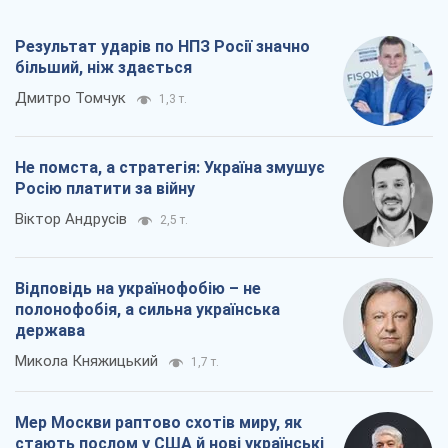
Результат ударів по НПЗ Росії значно
більший, ніж здається
Дмитро Томчук
1,3 т.
Не помста, а стратегія: Україна змушує
Росію платити за війну
Віктор Андрусів
2,5 т.
Відповідь на українофобію – не
полонофобія, а сильна українська
держава
Микола Княжицький
1,7 т.
Мер Москви раптово схотів миру, як
стають послом у США й нові українські