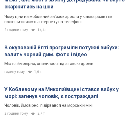
скаржитись на ціни
Чому ціни на мобільний зв'язок зросли у кілька разів і як
поліпшити якість інтернету на телефоні
2 години тому
14,4 т.
В окупованій Ялті прогриміли потужні вибухи:
валить чорний дим. Фото і відео
Місто, ймовірно, опинилося під атакою дронів
годину тому
1,6 т.
У Коблевому на Миколаївщині стався вибух у
морі: загинув чоловік, є постраждалі
Чоловік, ймовірно, підірвався на морській міні
2 години тому
2,7 т.