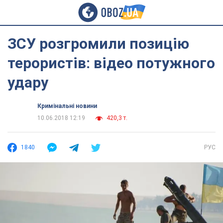
ЗСУ розгромили позицію
терористів: відео потужного
удару
Кримінальні новини
10.06.2018 12:19
420,3 т.
1840
РУС