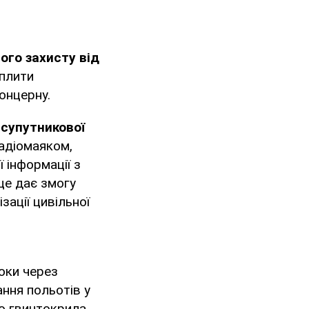
ого захисту від
 плити
онцерну.
супутникової
радіомаяком,
 інформації з
це дає змогу
зації цивільної
оки через
ання польотів у
о гвинтокрила