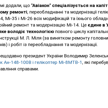
мі додали, що
"Авіакон" спеціалізується на капі
ому ремонті
, переобладнанні та модернізації гелі
24, Мі-35 і Мі-26 всіх модифікацій та їхнього облад
рійний ремонт та модернізацію Мі-14. Це
єдине в 
яке володіє технологією
повного циклу капіталь
нструкції М. Л. Міля (за винятком ремонту головн
нів) і робіт із переобладнання та модернізації.
нещодавно президент України Володимир Зеленсь
к Ан-148-100В і гелікоптер Мі-8МТВ-1
, які переб
авління справами.