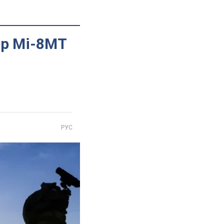
ер Мі-8МТ
РУС