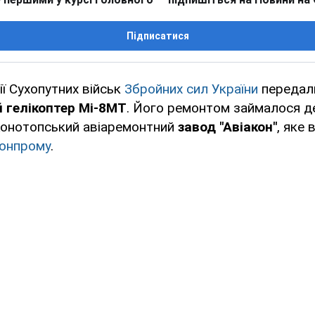
Підписатися
ії Сухопутних військ
Збройних сил України
передал
 гелікоптер Мі-8МТ
. Його ремонтом займалося 
Конотопський авіаремонтний
завод "Авіакон"
, яке 
онпрому
.