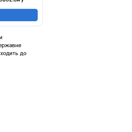
и
державне
входить до