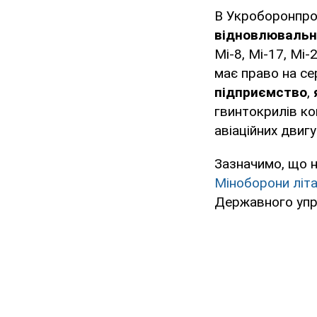
В Укроборонпро
відновлювальн
Мі-8, Мі-17, Мі-
має право на се
підприємство
,
гвинтокрилів ко
авіаційних двигу
Зазначимо, що 
Міноборони літа
Державного упр