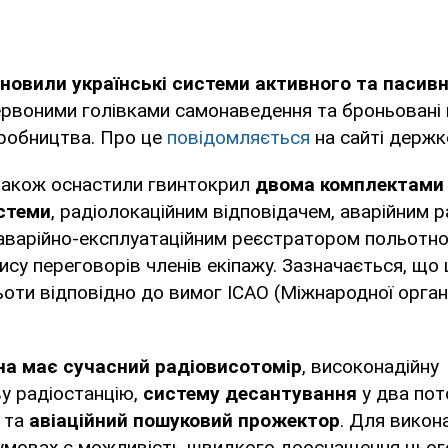
новили українські системи активного та пасивн
ервоними голівками самонаведення та броньовані
иробництва. Про це
повідомляється
на сайті держк
 також оснастили гвинтокрил
двома комплектами 
истеми
, радіолокаційним відповідачем, аварійним 
варійно-експлуатаційним реєстратором польотної
су переговорів членів екіпажу. Зазначається, що 
оти відповідно до вимог ІСАО (Міжнародної органі
а має сучасний радіовисотомір
, високонадійну
у радіостанцію,
систему десантування
у два пот
 та
авіаційний пошуковий прожектор
. Для викон
умовах є можливість швидкого дооснащення цьог