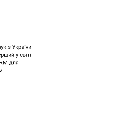
аук з України
рший у світі
ORM для
м.