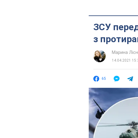
ЗСУ пере
з протира
Марина Лісн
14.04.2021 15:
65