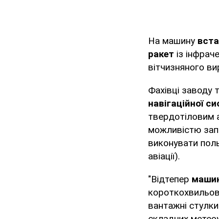
На машину
вста
ракет
із інфрач
вітчизняного в
Фахівці заводу
навігаційної с
твердотіловим а
можливістю запи
виконувати поль
авіації).
"Відтепер
машин
короткохвильов
вантажні стулки
складних метео