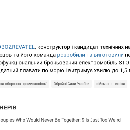
OBOZREVATEL
, конструктор і кандидат технічних н
ецов та його команда
розробили та виготовили
пе
тофункціональний броньований електромобіль ST
 здатний плавати по морю і витримує хвилю до 1,5 
ька оборонна промисловість"
Збройні Сили України
військова техніка