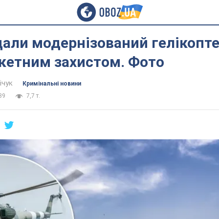
дали модернізований гелікопт
кетним захистом. Фото
ічук
Кримінальні новини
39
7,7 т.