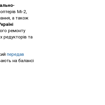
тально-
коптерів Мі-2,
нання, а також
Україні
ного ремонту
их редукторів та
кий
передав
увають на балансі