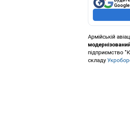
Google
Армійській авіац
модернізований
підприємство "
складу
Укробор