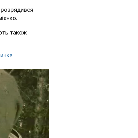
еї розрядився
мієнко.
ують також
чинка