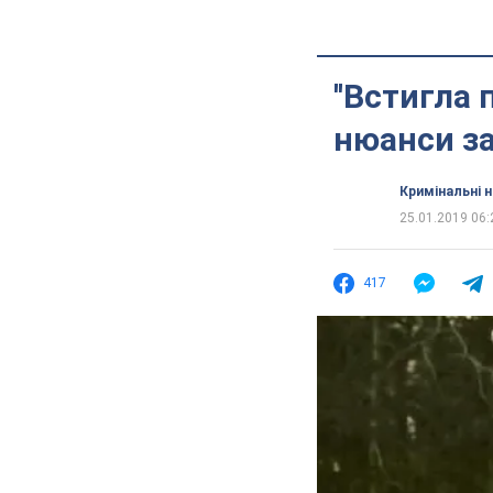
''Встигла 
нюанси за
Кримінальні 
25.01.2019 06:
417