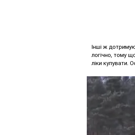
Інші ж дотримую
логічно, тому щ
ліки купувати. О