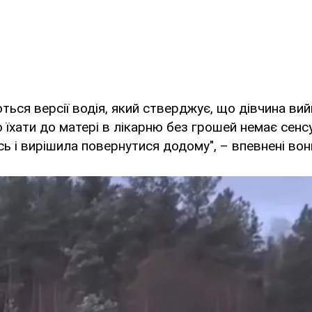
ться версії водія, який стверджує, що дівчина вий
о їхати до матері в лікарню без грошей немає сенс
сь і вирішила повернутися додому", – впевнені вон