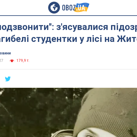
подзвонити'': з'ясувалися підоз
гибелі студентки у лісі на Ж
новини
27
179,9 т.