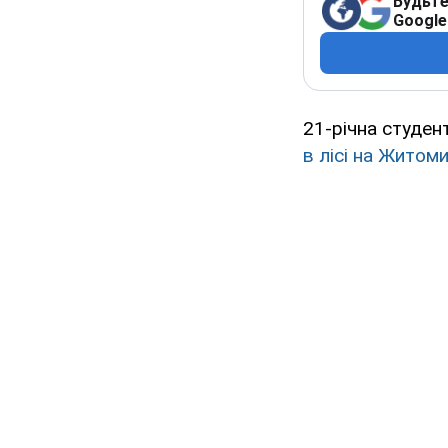
Будьте
Google
21-річна студен
в лісі на Житом