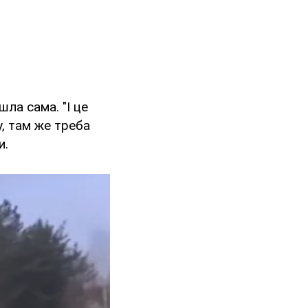
шла сама. "І це
у, там же треба
и.