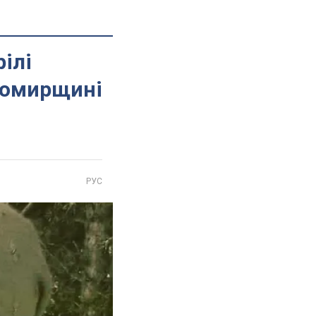
рілі
итомирщині
РУС