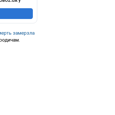
 OBOZ.UA у
мерть замерзла
родичам.