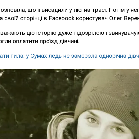
озповіла, що її висадили у лісі на трасі. Потім у н
а своїй сторінці в Facebook користувач Олег Вере
вважають цю історію дуже підозрілою і звинувач
огли оплатити проїзд дівчині.
ати пила: у Сумах ледь не замерзла однорічна дів