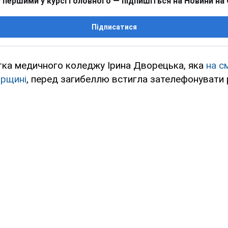
 першими у курсі головного — підпишіться на Новини на
Підписатися
тка медичного коледжу Ірина Дворецька, яка
на с
ирщині
, перед загибеллю встигла зателефонувати 