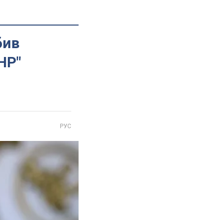
бив
НР"
РУС