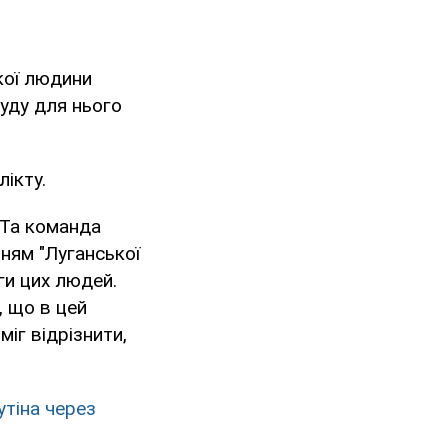
кої людини
суду для нього
лікту.
. Та команда
ням "Луганської
ги цих людей.
, що в цей
іг відрізнити,
утіна через