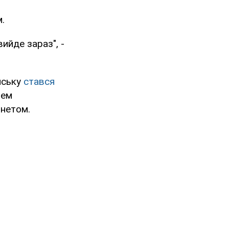
.
вийде зараз", -
нську
стався
рем
рнетом.