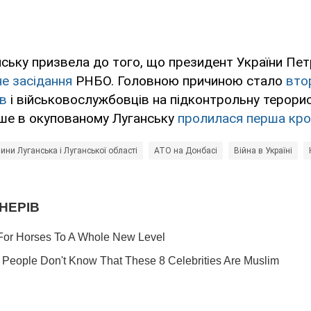
нську призвела до того, що президент України Пе
е засідання
РНБО. Головною причиною стало
вто
ів
і військовослужбовців на підконтрольну терори
іше в окупованому Луганську
пролилася перша кр
ини Луганська і Луганської області
АТО на Донбасі
Війна в Україні