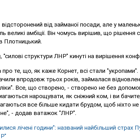
в відсторонений від займаної посади, але у малень
ь великі амбіції. Він чомусь вирішив, що рішення 
ив Плотницький.
, "силові структури ЛНР" кинуті на вирішення конф
 про те, що, як каже Корнет, всі стали "укропами"
бачили впродовж трьох років, займалася відновлен
ліки". Все, що створено, - створено не без допомо
агаються нарощувати, як сніжний ком, і ви бачите
агаються все більше кидати брудом, щоб ніхто не м
рне", - додав ватажок "ЛНР".
илися лічені години": названий найбільший страх П
НР"