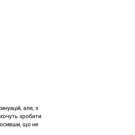
нуацій, але, з
 хочуть зробити
лосивши, що не