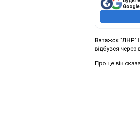
Будьте
Google
Ватажок "ЛНР" І
відбувся через 
Про це він сказа