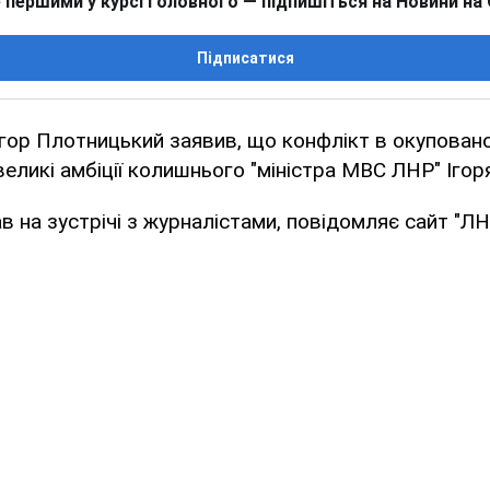
 першими у курсі головного — підпишіться на Новини на
Підписатися
гор Плотницький заявив, що конфлікт в окупован
великі амбіції колишнього "міністра МВС ЛНР" Ігор
в на зустрічі з журналістами, повідомляє сайт "ЛН