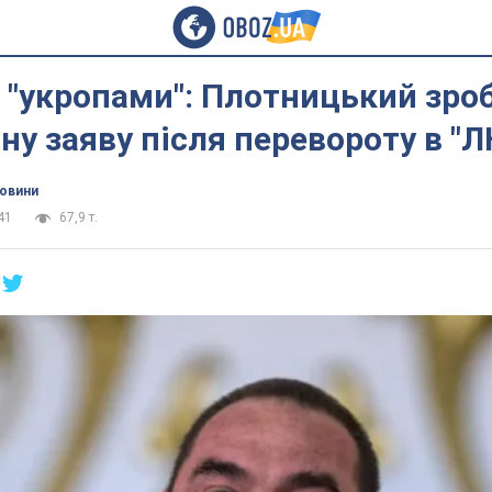
и "укропами": Плотницький зро
ну заяву після перевороту в "Л
новини
41
67,9 т.