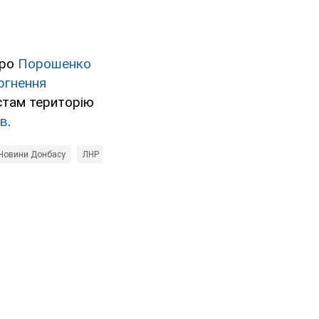
тро
Порошенко
ргнення
стам територію
ов
.
Новини Донбасу
ЛНР
Ігор Плотницкий