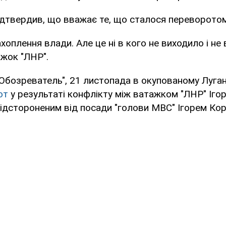
ідтвердив, що вважає те, що сталося переворотом
ахоплення влади. Але це ні в кого не виходило і не 
жок "ЛНР".
"Обозреватель", 21 листопада в окупованому Луга
от
у результаті конфлікту між ватажком "ЛНР" Іго
ідстороненим від посади "голови МВС" Ігорем Ко