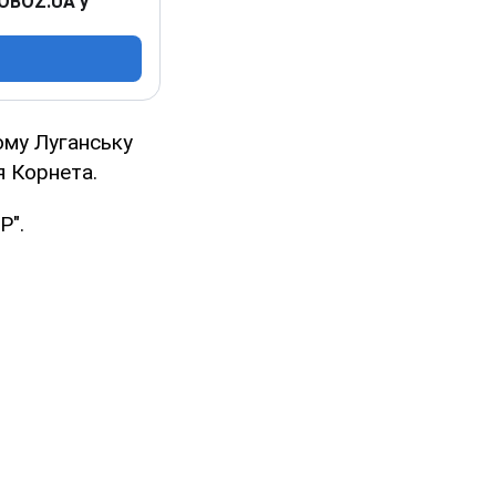
 OBOZ.UA у
ому Луганську
я Корнета.
Р".