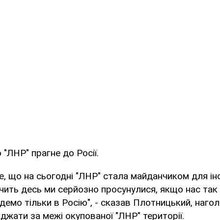
 "ЛНР" прагне до Росії.
е, що на сьогодні "ЛНР" стала майданчиком для інси
ачить десь ми серйозно просунулися, якщо нас так
йдемо тільки в Росію", - сказав Плотницький, наго
джати за межі окупованої "ЛНР" території.