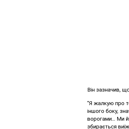
Він зазначив, що
"Я жалкую про т
іншого боку, зн
ворогами... Ми 
збирається виїж