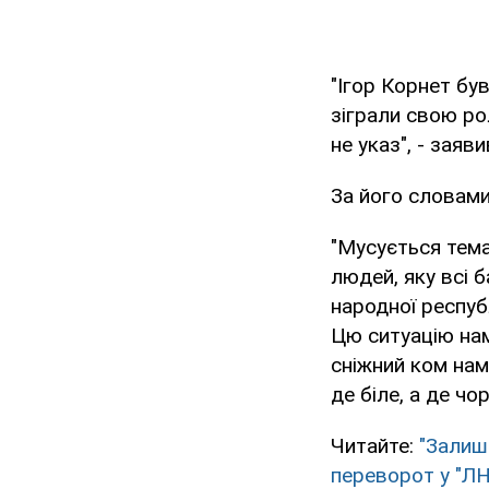
"Ігор Корнет бу
зіграли свою рол
не указ", - заяв
За його словами
"Мусується тема
людей, яку всі 
народної респуб
Цю ситуацію нам
сніжний ком нам
де біле, а де чо
Читайте:
"Залиш
переворот у "Л