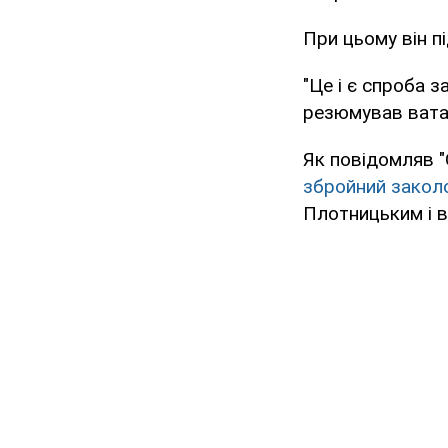
При цьому він п
"Це і є спроба з
резюмував вата
Як повідомляв 
збройний закол
Плотницьким і в