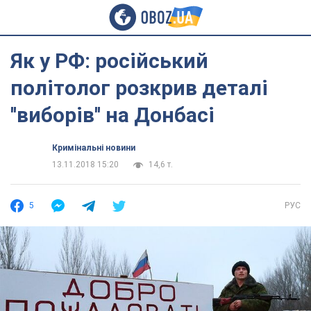
Як у РФ: російський
політолог розкрив деталі
''виборів'' на Донбасі
Кримінальні новини
13.11.2018 15:20
14,6 т.
5
РУС