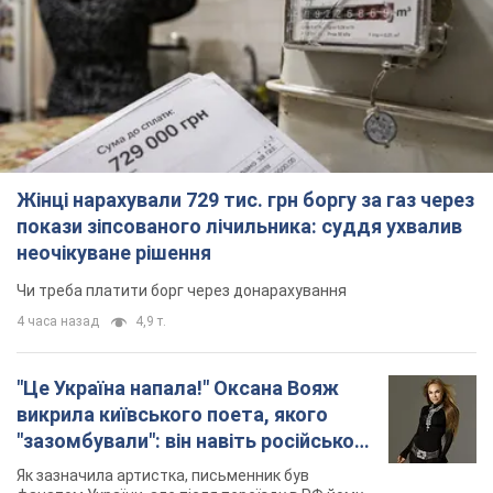
Жінці нарахували 729 тис. грн боргу за газ через
покази зіпсованого лічильника: суддя ухвалив
неочікуване рішення
Чи треба платити борг через донарахування
4 часа назад
4,9 т.
"Це Україна напала!" Оксана Вояж
викрила київського поета, якого
"зазомбували": він навіть російської
не знав, а тепер хоче геноциду
Як зазначила артистка, письменник був