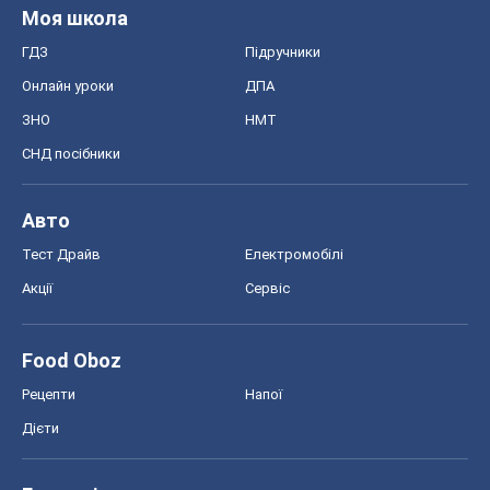
Моя школа
ГДЗ
Підручники
Онлайн уроки
ДПА
ЗНО
НМТ
СНД посібники
Авто
Тест Драйв
Електромобілі
Акції
Сервіс
Food Oboz
Рецепти
Напої
Дієти