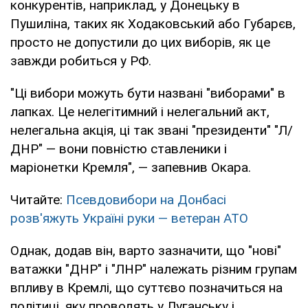
конкурентів, наприклад, у Донецьку в
Пушиліна, таких як Ходаковський або Губарєв,
просто не допустили до цих виборів, як це
завжди робиться у РФ.
"Ці вибори можуть бути названі "виборами" в
лапках. Це нелегітимний і нелегальний акт,
нелегальна акція, ці так звані "президенти" "Л/
ДНР" — вони повністю ставленики і
маріонетки Кремля", — запевнив Окара.
Читайте:
Псевдовибори на Донбасі
розв'яжуть Україні руки — ветеран АТО
Однак, додав він, варто зазначити, що "нові"
ватажки "ДНР" і "ЛНР" належать різним групам
впливу в Кремлі, що суттєво позначиться на
політиці, яку проводять у Луганську і