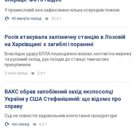
У промисловій зоні зафіксовано кілька осередків пожежі
43 минуты назад
20,5 т.
Росія атакувала залізничну станцію в Лозовій
на Харківщині: є загиблі і поранені
Внаслідок удару БПЛА пошкоджено вокзал, контактну мережу
та рухомий склад, рух поїздів до станції тимчасово
призупинили
2 часа назад
2,4 т.
ВАКС обрав запобіжний захід експосолці
України у США Стефанішиній: що відомо про
справу
Суд не повністю задовольнив клопотання прокуратури
час назад
6,3 т.