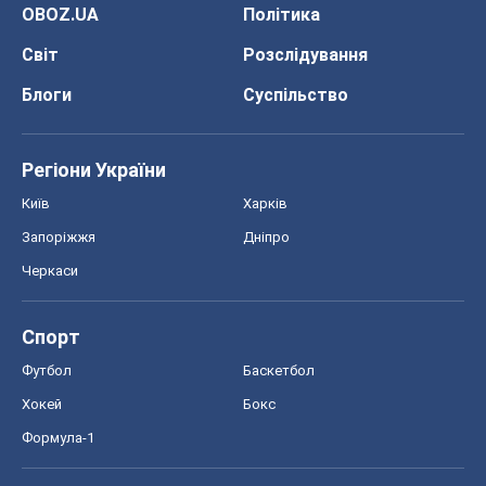
OBOZ.UA
Політика
Світ
Розслідування
Блоги
Суспільство
Регіони України
Київ
Харків
Запоріжжя
Дніпро
Черкаси
Спорт
Футбол
Баскетбол
Хокей
Бокс
Формула-1