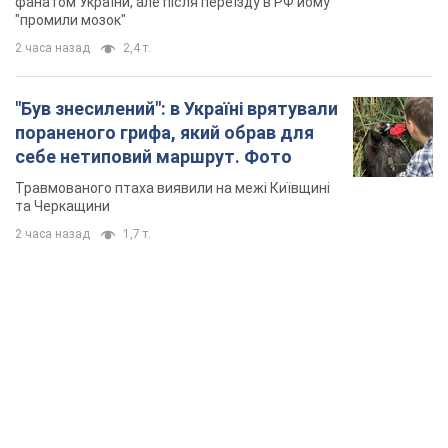
українців
фанатом України, але після переїзду в РФ йому
"промили мозок"
2 часа назад
2,4 т.
"Був знесилений": в Україні врятували
пораненого грифа, який обрав для
себе нетиповий маршрут. Фото
Травмованого птаха виявили на межі Київщині
та Черкащини
2 часа назад
1,7 т.