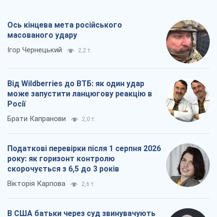
Ось кінцева мета російського
масованого удару
Ігор Чернецький
2,2 т.
Від Wildberries до ВТБ: як один удар
може запустити ланцюгову реакцію в
Росії
Брати Капранови
2,0 т.
Податкові перевірки після 1 серпня 2026
року: як горизонт контролю
скорочується з 6,5 до 3 років
Вікторія Карпова
2,6 т.
В США батьки через суд звинувачують