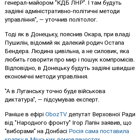
генерал-майором "КДБ ЛНР". І там будуть
задіяні адміністративно-політичні методи
управління", — уточнив політолог.
Тоді як в Донецьку, пояснив Окара, при владі
Пушилін, відомий як далекий родич Остапа
Бендера. Людина цивільна, а не силовик, яка
любить говорити про мир і пошук компромісів.
Відповідно, в Донецьку будуть задіяні швидше
економічні методи управління.
"А в Луганську точно буде військова
диктатура", — підсумував експерт.
Раніше в ефірі
ObozTV
депутат Верховної Ради
від "Народного фронту" Ігор Лапін заявив, що
"виборами" на Донбасі
Росія сама поставила
крапку в Мінських домовленостях
.