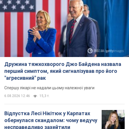
Дружина тяжкохворого Джо Байдена назвала
перший симптом, який сигналізував про його
"агресивний" рак
Спершу лікарі не надали цьому належної уваги
6.08.2026 12:46
15,3 т.
Відпустка Лесі Нікітюк у Карпатах
обернулася скандалом: чому ведучу
несправедливо захейтили