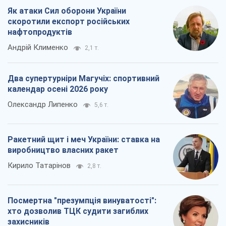
Як атаки Сил оборони України
скоротили експорт російських
нафтопродуктів
Андрій Клименко
2,1 т.
Два супертурніри Магучіх: спортивний
календар осені 2026 року
Олександр Липенко
5,6 т.
Ракетний щит і меч України: ставка на
виробництво власних ракет
Кирило Татарінов
2,8 т.
Посмертна "презумпція винуватості":
хто дозволив ТЦК судити загиблих
захисників