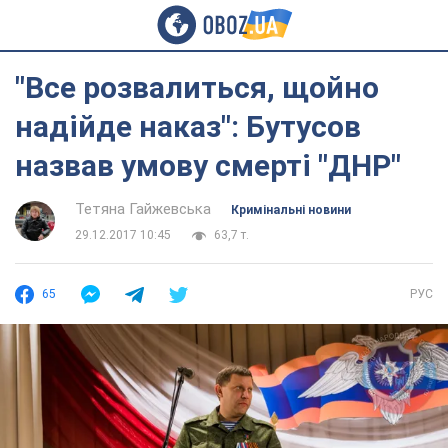
"Все розвалиться, щойно
надійде наказ": Бутусов
назвав умову смерті "ДНР"
Тетяна Гайжевська
Кримінальні новини
29.12.2017 10:45
63,7 т.
65
РУС