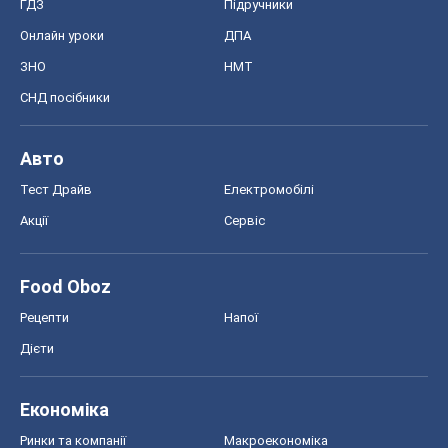
ГДЗ
Підручники
Онлайн уроки
ДПА
ЗНО
НМТ
СНД посібники
Авто
Тест Драйв
Електромобілі
Акції
Сервіс
Food Oboz
Рецепти
Напої
Дієти
Економіка
Ринки та компанії
Макроекономіка