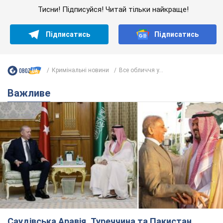
Тисни! Підписуйся! Читай тільки найкраще!
Підписатись
Підписатись
Кримінальні новини
Все обличчя у...
Важливе
Саудівська Аравія, Туреччина та Пакистан