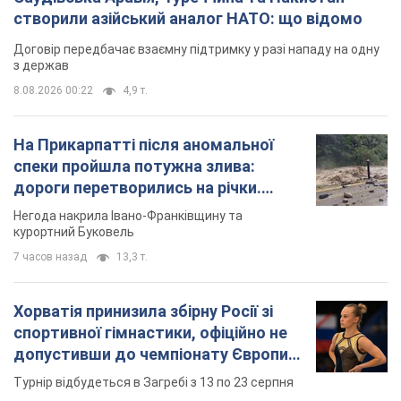
створили азійський аналог НАТО: що відомо
Договір передбачає взаємну підтримку у разі нападу на одну
з держав
8.08.2026 00:22
4,9 т.
На Прикарпатті після аномальної
спеки пройшла потужна злива:
дороги перетворились на річки.
Відео
Негода накрила Івано-Франківщину та
курортний Буковель
7 часов назад
13,3 т.
Хорватія принизила збірну Росії зі
спортивної гімнастики, офіційно не
допустивши до чемпіонату Європи
основних спортсменів
Турнір відбудеться в Загребі з 13 по 23 серпня