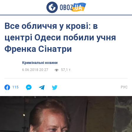
Все обличчя у крові: в
центрі Одеси побили учня
Френка Сінатри
Кримінальні новини
6.06.2018 20:27
57,1 т.
115
РУС