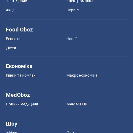
Тест Драйв
Електромобілі
Акції
Сервіс
Food Oboz
Рецепти
Напої
Дієти
Економіка
Ринки та компанії
Макроекономіка
MedOboz
Новини медицини
MAMACLUB
Шоу
Афіша
Плітки