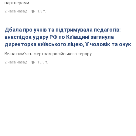
партнерами
2 часа назад
1,8 т.
Дбала про учнів та підтримувала педагогів:
внаслідок удару РФ по Київщині загинула
директорка київського ліцею, її чоловік та онук
Вічна пам'ять жертвам російського терору
2 часа назад
13,3 т.