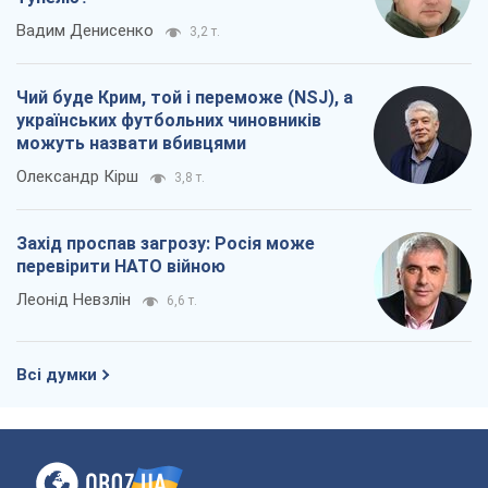
Вадим Денисенко
3,2 т.
Чий буде Крим, той і переможе (NSJ), а
українських футбольних чиновників
можуть назвати вбивцями
Олександр Кірш
3,8 т.
Захід проспав загрозу: Росія може
перевірити НАТО війною
Леонід Невзлін
6,6 т.
Всі думки