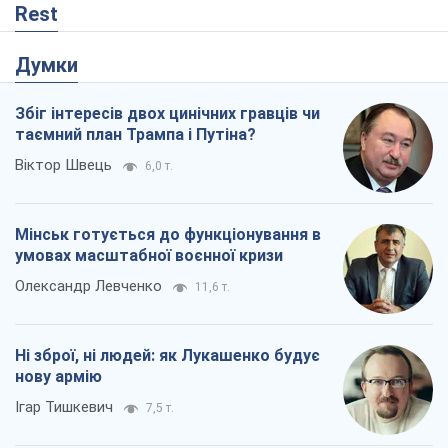
Rest
Думки
Збіг інтересів двох цинічних гравців чи
таємний план Трампа і Путіна?
Віктор Швець
6,0 т.
Мінськ готується до функціонування в
умовах масштабної воєнної кризи
Олександр Левченко
11,6 т.
Ні зброї, ні людей: як Лукашенко будує
нову армію
Ігар Тишкевич
7,5 т.