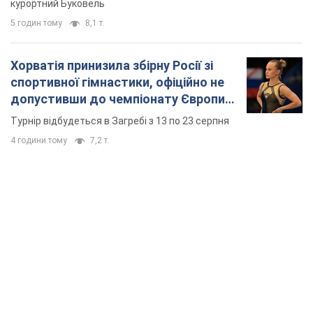
курортний Буковель
5 годин тому
8,1 т.
Хорватія принизила збірну Росії зі
спортивної гімнастики, офіційно не
допустивши до чемпіонату Європи
основних спортсменів
Турнір відбудеться в Загребі з 13 по 23 серпня
4 години тому
7,2 т.