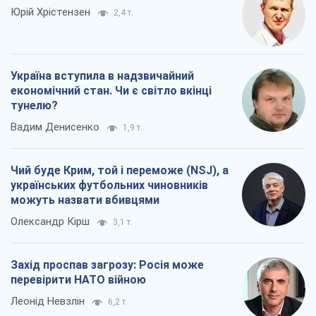
Юрій Хрістензен
2,4 т.
Україна вступила в надзвичайний
економічний стан. Чи є світло вкінці
тунелю?
Вадим Денисенко
1,9 т.
Чий буде Крим, той і переможе (NSJ), а
українських футбольних чиновників
можуть назвати вбивцями
Олександр Кірш
3,1 т.
Захід проспав загрозу: Росія може
перевірити НАТО війною
Леонід Невзлін
6,2 т.