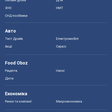
Онлайн уроки
ДПА
ЗНО
НМТ
СНД посібники
Авто
Тест Драйв
Електромобілі
Акції
Сервіс
Food Oboz
Рецепти
Напої
Дієти
Економіка
Ринки та компанії
Макроекономіка