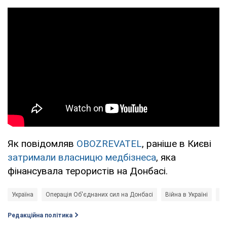
Як повідомляв
OBOZREVATEL
, раніше в Києві
затримали власницю медбізнеса
, яка
фінансувала терористів на Донбасі.
Україна
Операція Об'єднаних сил на Донбасі
Війна в Україні
Де
Редакційна політика