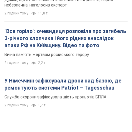
небезпечна, наголосив експерт
2 години тому
11,8 т.
"Все горіло": очевидиця розповіла про загибель
3-річного хлопчика і його рідних внаслідок
атаки РФ на Київщину. Відео та фото
Вічна пам'ять жертвам російського терору
2 години тому
2,2 т.
У Німеччині зафіксували дрони над базою, де
ремонтують системи Patriot – Tagesschau
Служба охорони зафіксувала шість прольотів БПЛА
2 години тому
1,7 т.