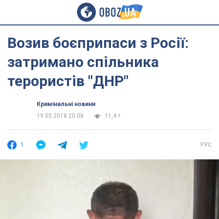
Возив боєприпаси з Росії:
затримано спільника
терористів "ДНР"
Кримінальні новини
19.05.2018 20:08
11,4 т.
1
РУС