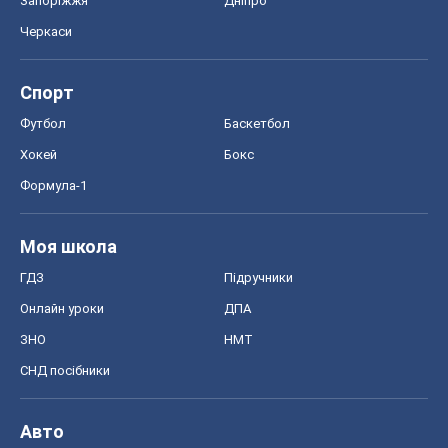
Запоріжжя
Дніпро
Черкаси
Спорт
Футбол
Баскетбол
Хокей
Бокс
Формула-1
Моя школа
ГДЗ
Підручники
Онлайн уроки
ДПА
ЗНО
НМТ
СНД посібники
Авто