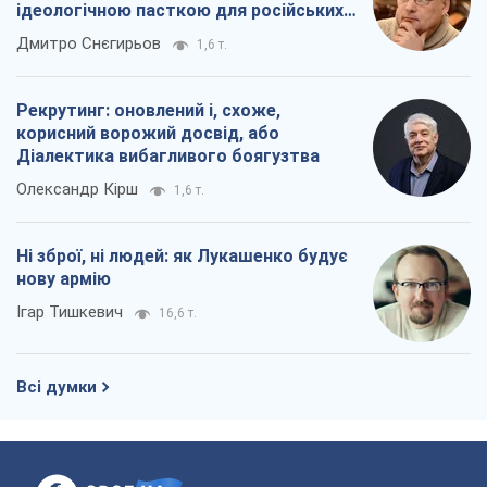
ідеологічною пасткою для російських
окупантів
Дмитро Снєгирьов
1,6 т.
Рекрутинг: оновлений і, схоже,
корисний ворожий досвід, або
Діалектика вибагливого боягузтва
Олександр Кірш
1,6 т.
Ні зброї, ні людей: як Лукашенко будує
нову армію
Ігар Тишкевич
16,6 т.
Всі думки