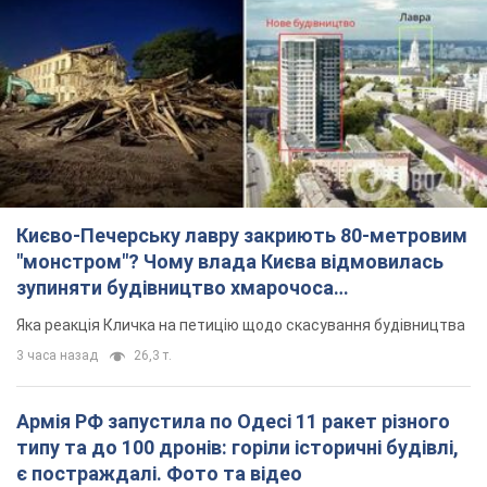
Києво-Печерську лавру закриють 80-метровим
"монстром"? Чому влада Києва відмовилась
зупиняти будівництво хмарочоса
"московського вірянина"
Яка реакція Кличка на петицію щодо скасування будівництва
3 часа назад
26,3 т.
Армія РФ запустила по Одесі 11 ракет різного
типу та до 100 дронів: горіли історичні будівлі,
є постраждалі. Фото та відео