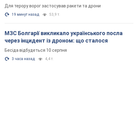
Для терору ворог застосував ракети та дрони
19 минут назад
53,9 т.
МЗС Болгарії викликало українського посла
через інцидент із дроном: що сталося
Бесіда відбудеться 10 серпня
3 часа назад
4,4 т.