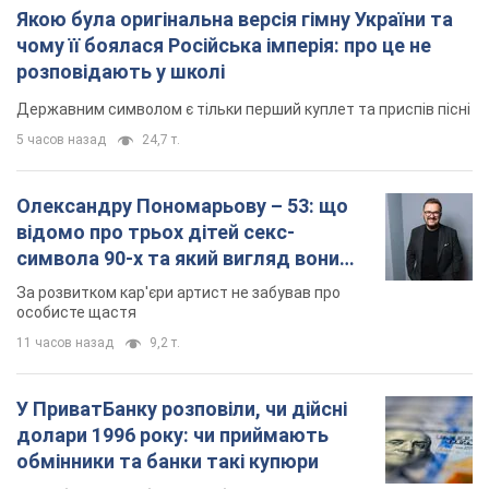
Якою була оригінальна версія гімну України та
чому її боялася Російська імперія: про це не
розповідають у школі
Державним символом є тільки перший куплет та приспів пісні
5 часов назад
24,7 т.
Олександру Пономарьову – 53: що
відомо про трьох дітей секс-
символа 90-х та який вигляд вони
мають
За розвитком кар'єри артист не забував про
особисте щастя
11 часов назад
9,2 т.
У ПриватБанку розповіли, чи дійсні
долари 1996 року: чи приймають
обмінники та банки такі купюри