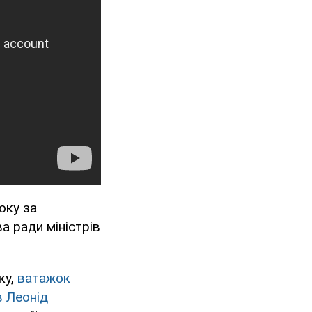
оку за
а ради міністрів
ку,
ватажок
в Леонід