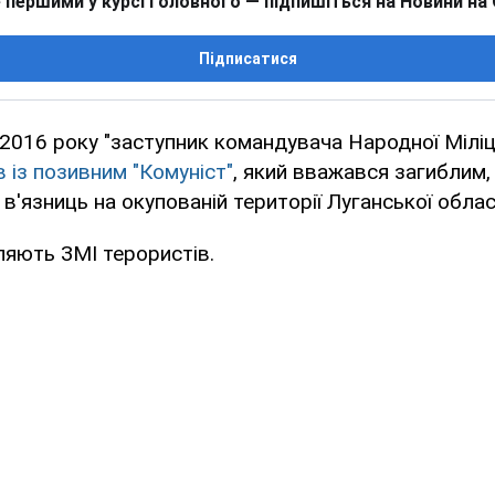
 першими у курсі головного — підпишіться на Новини на
Підписатися
2016 року "заступник командувача Народної Мілі
в із позивним "Комуніст"
, який вважався загиблим
 в'язниць на окупованій території Луганської облас
ляють ЗМІ терористів.