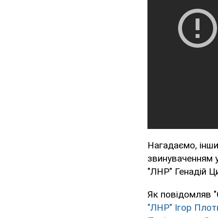
Нагадаємо, інши
звинуваченням у
"ЛНР" Генадій Ц
Як повідомляв "
"ЛНР" Ігор Пло