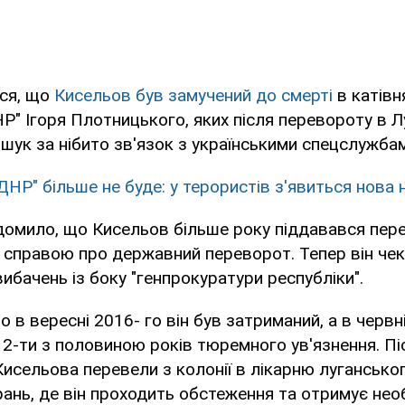
ся, що
Кисельов був замучений до смерті
в катівн
Р" Ігоря Плотницького, яких після перевороту в Л
шук за нібито зв'язок з українськими спецслужба
ДНР" більше не буде: у терористів з'явиться нова 
домило, що Кисельов більше року піддавався пер
справою про державний переворот. Тепер він чек
 вибачень із боку "генпрокуратури республіки".
 в вересні 2016- го він був затриманий, а в червн
2-ти з половиною років тюремного ув'язнення. Піс
Кисельова перевели з колонії в лікарню лугансько
ань, де він проходить обстеження та отримує необ