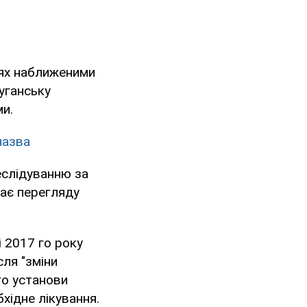
ях наближеними
уганську
ми.
назва
еслідуванню за
ає перегляду
і 2017 го року
ля "зміни
го установи
хідне лікування.