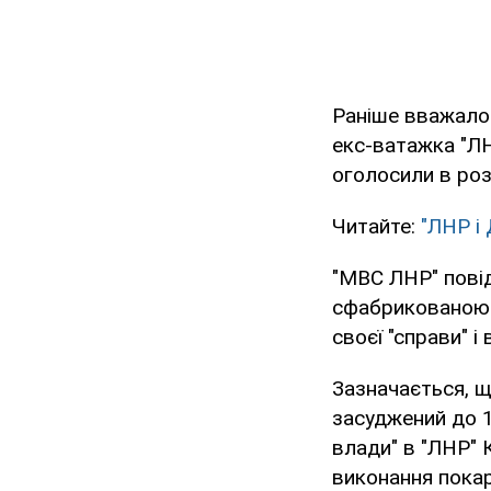
Раніше вважало
екс-ватажка "ЛН
оголосили в роз
Читайте:
"ЛНР і 
"МВС ЛНР" пові
сфабрикованою 
своєї "справи" і
Зазначається, що
засуджений до 1
влади" в "ЛНР" 
виконання покар