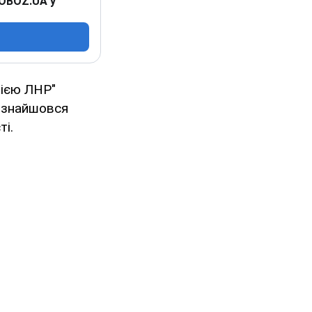
 OBOZ.UA у
цією ЛНР"
, знайшовся
ті.