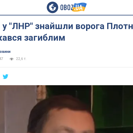
: у "ЛНР" знайшли ворога Плот
жався загиблим
новини
47
22,6 т.