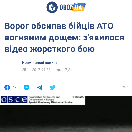
Ворог обсипав бійців АТО
вогняним дощем: з'явилося
відео жорсткого бою
Кримінальні новини
25.11.2017 08:22
17,2 т.
47
РУС