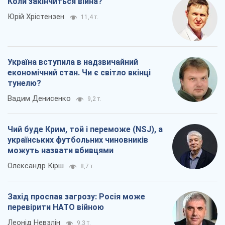
Коли закінчиться війна?
Юрій Хрістензен
11,4 т.
Україна вступила в надзвичайний
економічний стан. Чи є світло вкінці
тунелю?
Вадим Денисенко
9,2 т.
Чий буде Крим, той і переможе (NSJ), а
українських футбольних чиновників
можуть назвати вбивцями
Олександр Кірш
8,7 т.
Захід проспав загрозу: Росія може
перевірити НАТО війною
Леонід Невзлін
9,3 т.