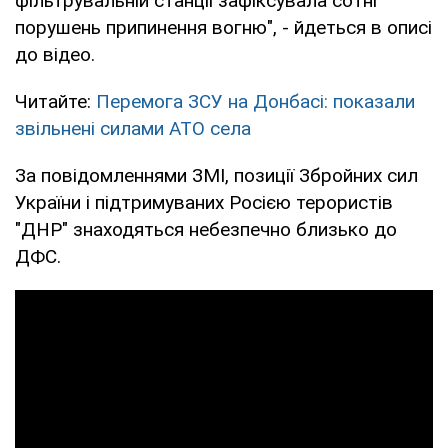
фільтрувальній станції зафіксувала сотні
порушень припинення вогню", - йдеться в описі
до відео.
Читайте:
Перемога ЗСУ на Донбасі: показали
звільнені силами АТО села
За повідомленнями ЗМІ, позиції Збройних сил
України і підтримуваних Росією терористів
"ДНР" знаходяться небезпечно близько до
ДФС.