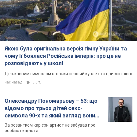
Якою була оригінальна версія гімну України та
чому її боялася Російська імперія: про це не
розповідають у школі
Державним символом є тільки перший куплет та приспів пісні
час назад
3,5 т.
Олександру Пономарьову – 53: що
відомо про трьох дітей секс-
символа 90-х та який вигляд вони
мають
За розвитком кар'єри артист не забував про
особисте щастя