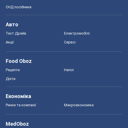
Дієти
Економіка
Ринки та компанії
Макроекономіка
MedOboz
Новини медицини
MAMACLUB
Шоу
Афіша
Плітки
Краса
Мода
Жіночий журнал