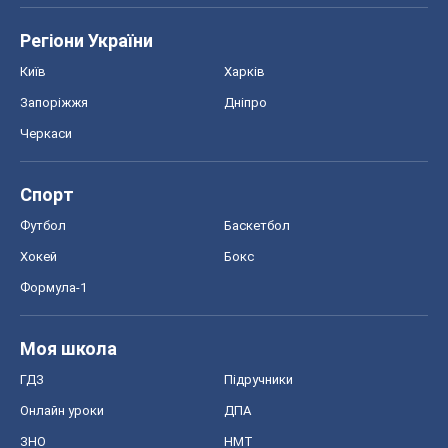
Формула-1
Моя школа
ГДЗ
Підручники
Онлайн уроки
ДПА
ЗНО
НМТ
СНД посібники
Авто
Тест Драйв
Електромобілі
Акції
Сервіс
Food Oboz
Рецепти
Напої