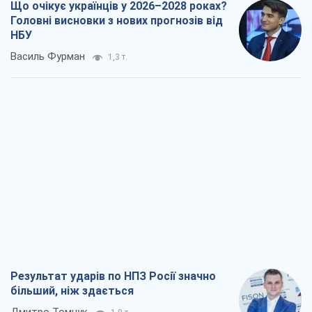
Результат ударів по НПЗ Росії значно
більший, ніж здається
Дмитро Томчук
1,8 т.
Не помста, а стратегія: Україна змушує
Росію платити за війну
Віктор Андрусів
2,8 т.
Відповідь на українофобію – не
полонофобія, а сильна українська
держава