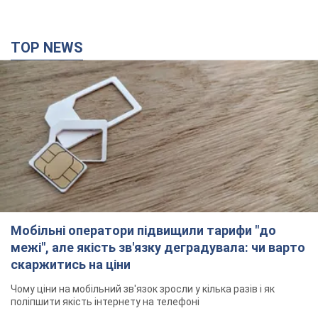
Мобільні оператори підвищили тарифи "до
межі", але якість зв'язку деградувала: чи варто
скаржитись на ціни
Чому ціни на мобільний зв'язок зросли у кілька разів і як
поліпшити якість інтернету на телефоні
3 часа назад
19,3 т.
В окупованій Ялті прогриміли потужні вибухи:
валить чорний дим. Фото і відео
Місто, ймовірно, опинилося під атакою дронів
час назад
2,4 т.
У Коблевому на Миколаївщині стався вибух у
морі: загинув чоловік, є постраждалі