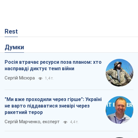
"Ми вже проходили через гірше": Україні
не варто піддаватися зневірі через
ракетний терор
Сергій Марченко, експерт
4,4 т.
Що очікує українців у 2026–2028 роках?
Головні висновки з нових прогнозів від
НБУ
Василь Фурман
1,3 т.