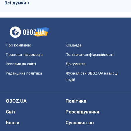
подій
OBOZ.UA
Політика
Світ
Розслідування
Блоги
Суспільство
Регіони України
Київ
Харків
Запоріжжя
Дніпро
Черкаси
Спорт
Футбол
Баскетбол
Хокей
Бокс