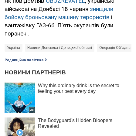
Як повідомляв
OBOZREVATEL
, українські
військові на Донбасі 18 червня
знищили
бойову броньовану машину терористів
і
вантажівку ГАЗ-66. П'ять окупантів були
поранені.
Україна
Новини Донецька і Донецької області
Операція Об'єднаних
Редакційна політика