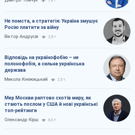
Микола Княжицький
2,0 т.
Мер Москви раптово схотів миру, як
стають послом у США й нові українські
топ-рейтинги
Олександр Кірш
8,0 т.
Всі думки
Про компанію
Команда
Правова інформація
Політика конфіденційності
Реклама на сайті
Документи
Редакційна політика
Журналісти OBOZ.UA на місці