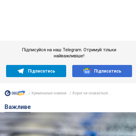
Кримінальні новини
Ворог не сховається:...
Важливе
Банки "готуються" до нового курсу долара:
українцям розповіли, чого очікувати
найближчими днями
Яким буде курс валюти в обмінниках