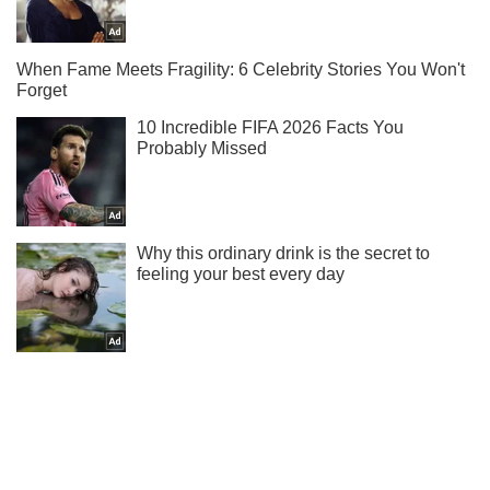
Підписуйся на наш Telegram. Отримуй тільки
найважливіше!
Підписатись
Підписатись