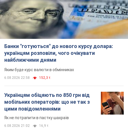
6.08.2026 22:58
152,3 т.
Українцям обіцяють по 850 грн від
мобільних операторів: що не так з
цими повідомленнями
Як не потрапити в пастку шахраїв
6.08.2026 21:02
16,9 т.
Найдорожчий футболіст "Динамо"
забив "Карабаху" вже на 10-й хвилині
матчу. Відео
Поєдинок відбувається в Польщі
6.08.2026 20:48
7,1 т.