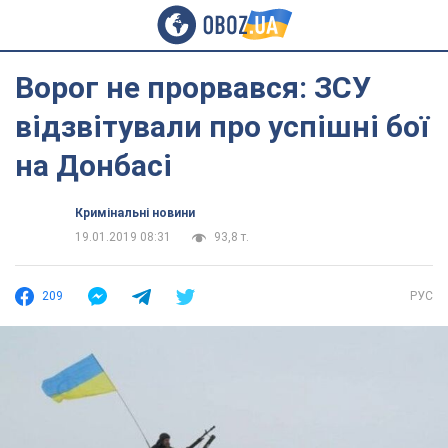
Ворог не прорвався: ЗСУ
відзвітували про успішні бої
на Донбасі
Кримінальні новини
19.01.2019 08:31
93,8 т.
209
РУС