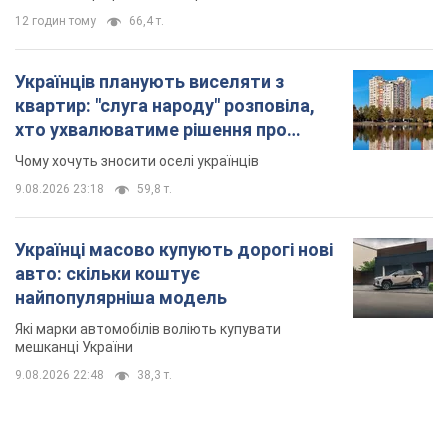
12 годин тому
66,4 т.
Українців планують виселяти з
квартир: "слуга народу" розповіла,
хто ухвалюватиме рішення про
знесення будинків
Чому хочуть зносити оселі українців
9.08.2026 23:18
59,8 т.
Українці масово купують дорогі нові
авто: скільки коштує
найпопулярніша модель
Які марки автомобілів воліють купувати
мешканці України
9.08.2026 22:48
38,3 т.