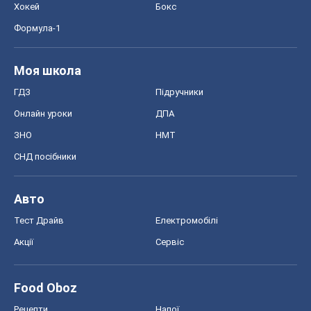
Хокей
Бокс
Формула-1
Моя школа
ГДЗ
Підручники
Онлайн уроки
ДПА
ЗНО
НМТ
СНД посібники
Авто
Тест Драйв
Електромобілі
Акції
Сервіс
Food Oboz
Рецепти
Напої