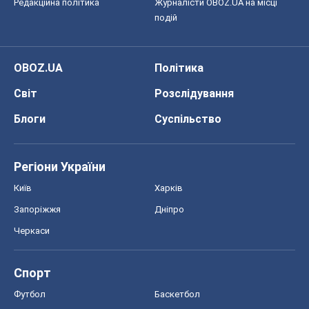
Редакційна політика
Журналісти OBOZ.UA на місці
подій
OBOZ.UA
Політика
Світ
Розслідування
Блоги
Суспільство
Регіони України
Київ
Харків
Запоріжжя
Дніпро
Черкаси
Спорт
Футбол
Баскетбол