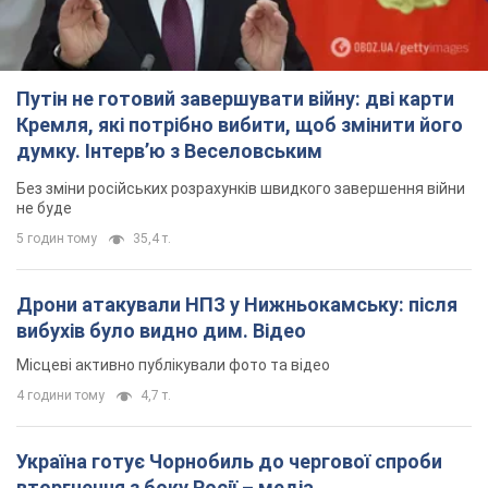
Путін не готовий завершувати війну: дві карти
Кремля, які потрібно вибити, щоб змінити його
думку. Інтерв’ю з Веселовським
Без зміни російських розрахунків швидкого завершення війни
не буде
5 годин тому
35,4 т.
Дрони атакували НПЗ у Нижньокамську: після
вибухів було видно дим. Відео
Місцеві активно публікували фото та відео
4 години тому
4,7 т.
Україна готує Чорнобиль до чергової спроби
вторгнення з боку Росії – медіа