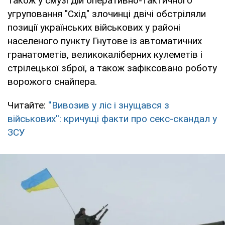
Також у смузі дій оперативно-тактичного
угруповання "Схід" злочинці двічі обстріляли
позиції українських військових у районі
населеного пункту Гнутове із автоматичних
гранатометів, великокаліберних кулеметів і
стрілецької зброї, а також зафіксовано роботу
ворожого снайпера.
Читайте:
''Вивозив у ліс і знущався з
військових'': кричущі факти про секс-скандал у
ЗСУ