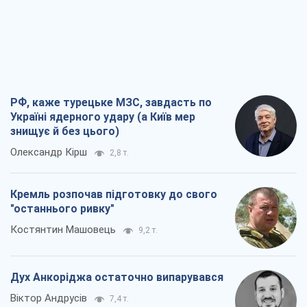
РФ, каже турецьке МЗС, завдасть по
Україні ядерного удару (а Київ мер
знищує й без цього)
Олександр Кірш
2,8 т.
Кремль розпочав підготовку до свого
"останнього ривку"
Костянтин Машовець
9,2 т.
Дух Анкоріджа остаточно випарувався
Віктор Андрусів
7,4 т.