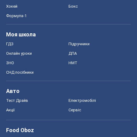
Хокей
Бокс
Формула-1
Моя школа
ГДЗ
Підручники
Онлайн уроки
ДПА
ЗНО
НМТ
СНД посібники
Авто
Тест Драйв
Електромобілі
Акції
Сервіс
Food Oboz