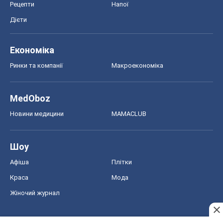
Рецепти
Напої
Дієти
Економіка
Ринки та компанії
Макроекономіка
MedOboz
Новини медицини
MAMACLUB
Шоу
Афіша
Плітки
Краса
Мода
Жіночий журнал