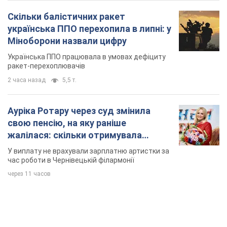
Скільки балістичних ракет
українська ППО перехопила в липні: у
Міноборони назвали цифру
Українська ППО працювала в умовах дефіциту
ракет-перехоплювачів
2 часа назад
5,5 т.
Ауріка Ротару через суд змінила
свою пенсію, на яку раніше
жалілася: скільки отримувала
співачка
У виплату не врахували зарплатню артистки за
час роботи в Чернівецькій філармонії
через 11 часов