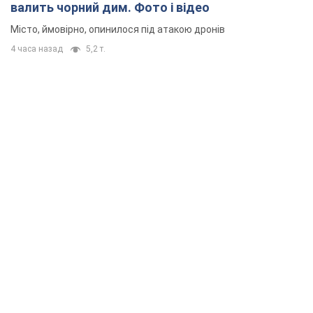
валить чорний дим. Фото і відео
Місто, ймовірно, опинилося під атакою дронів
4 часа назад
5,2 т.