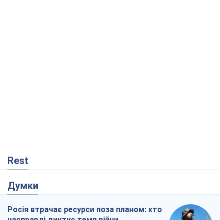
Rest
Думки
Росія втрачає ресурси поза планом: хто
насправді диктує темп війни