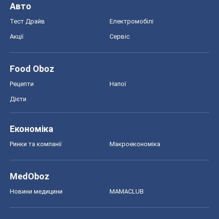
Дієти
Економіка
Ринки та компанії
Макроекономіка
MedOboz
Новини медицини
MAMACLUB
Шоу
Афіша
Плітки
Краса
Мода
Жіночий журнал