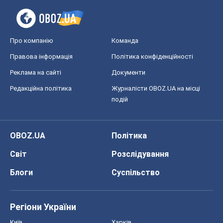
подій
OBOZ.UA
Політика
Світ
Розслідування
Блоги
Суспільство
Регіони України
Київ
Харків
Запоріжжя
Дніпро
Черкаси
Спорт
Футбол
Баскетбол
Хокей
Бокс