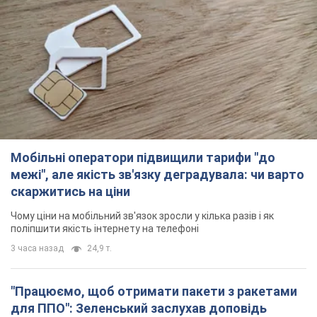
Мобільні оператори підвищили тарифи "до
межі", але якість зв'язку деградувала: чи варто
скаржитись на ціни
Чому ціни на мобільний зв'язок зросли у кілька разів і як
поліпшити якість інтернету на телефоні
3 часа назад
24,9 т.
"Працюємо, щоб отримати пакети з ракетами
для ППО": Зеленський заслухав доповідь
Драпатого і анонсував нові кроки
Зокрема, він обговорив з головкомом кадрові питання в
українській армії
37 минут назад
462
В окупованій Ялті прогриміли потужні вибухи:
валить чорний дим. Фото і відео