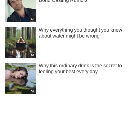
Ми в Telegram! Підписуйся! Читай тільки найкраще!
Підписатись
Підписатись