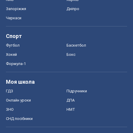
Формула-1
Моя школа
ГДЗ
Підручники
Онлайн уроки
ДПА
ЗНО
НМТ
СНД посібники
Авто
Тест Драйв
Електромобілі
Акції
Сервіс
Food Oboz
Рецепти
Напої