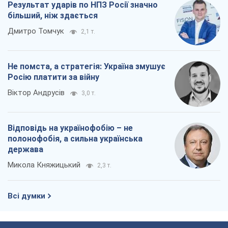
Відповідь на українофобію – не
полонофобія, а сильна українська
держава
Микола Княжицький
2,3 т.
Всі думки
Про компанію
Команда
Правова інформація
Політика конфіденційності
Реклама на сайті
Документи
Редакційна політика
Журналісти OBOZ.UA на місці