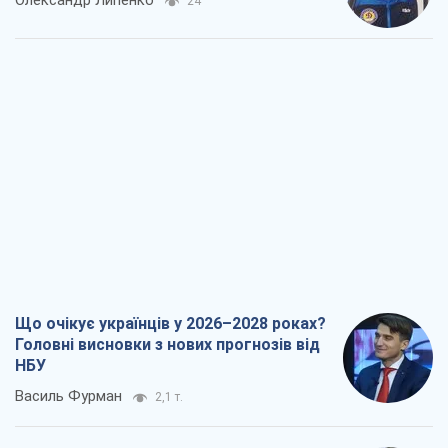
Що очікує українців у 2026–2028 роках?
Головні висновки з нових прогнозів від
НБУ
Василь Фурман
2,1 т.
Результат ударів по НПЗ Росії значно
більший, ніж здається
Дмитро Томчук
2,1 т.
Не помста, а стратегія: Україна змушує
Росію платити за війну
Віктор Андрусів
3,0 т.