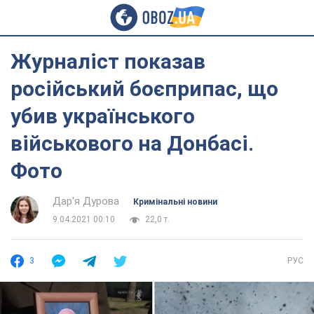
Журналіст показав
російський боєприпас, що
убив українського
військового на Донбасі.
Фото
Дар'я Дурова
Кримінальні новини
9.04.2021 00:10
22,0 т.
3
РУС