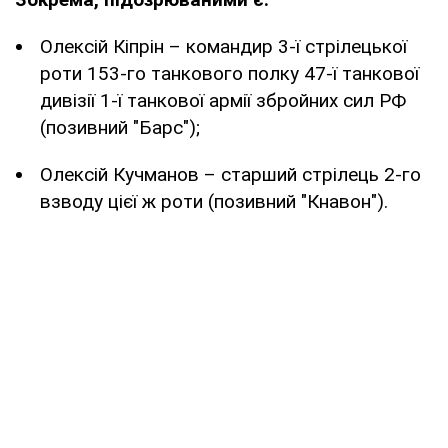
Олексій Кіпрін – командир 3-ї стрілецької
роти 153-го танкового полку 47-ї танкової
дивізії 1-ї танкової армії збройних сил РФ
(позивний "Барс");
Олексій Кучманов – старший стрілець 2-го
взводу цієї ж роти (позивний "Кнавон").