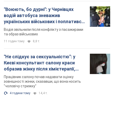
"Воюють, бо дурні": у Чернівцях
водій автобуса зневажив
українських військових і поплатився.
Відео
Водія звільнили після конфлікту з пасажирами
та образ військових
11 годин тому
8,8 т.
"Не слідкує за сексуальністю": у
Києві консультант салону краси
образив жінку після хімієтерапії,
розгорівся скандал. Фото
Працівник салону почав надавати оцінку
зовнішності жінки, сказавши, що вона носить
"чоловічу стрижку"
4 години тому
14,4 т.