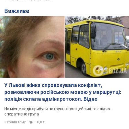
Важливе
У Львові жінка спровокувала конфлікт,
розмовляючи російською мовою у маршрутці:
поліція склала адмінпротокол. Відео
На місце події прибули патрульні поліцейські та слідчо-
оперативна група
8 годин тому
10,0 т.