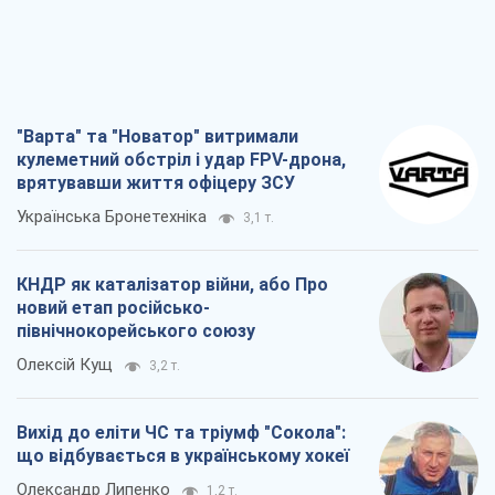
"Варта" та "Новатор" витримали
кулеметний обстріл і удар FPV-дрона,
врятувавши життя офіцеру ЗСУ
Українська Бронетехніка
3,1 т.
КНДР як каталізатор війни, або Про
новий етап російсько-
північнокорейського союзу
Олексій Кущ
3,2 т.
Вихід до еліти ЧС та тріумф "Сокола":
що відбувається в українському хокеї
Олександр Липенко
1,2 т.