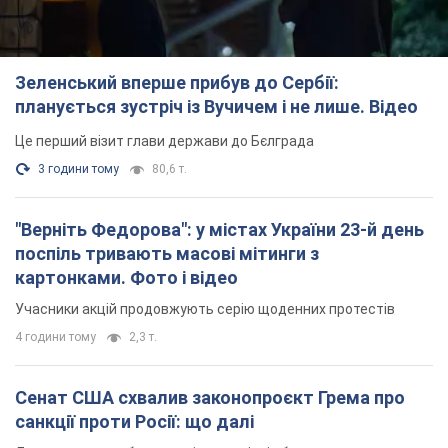
Зеленський вперше прибув до Сербії:
планується зустріч із Вучичем і не лише. Відео
Це перший візит глави держави до Бєлграда
3 години тому
80,6 т.
"Верніть Федорова": у містах України 23-й день
поспіль тривають масові мітинги з
картонками. Фото і відео
Учасники акцій продовжують серію щоденних протестів
4 години тому
2,3 т.
Сенат США схвалив законопроєкт Грема про
санкції проти Росії: що далі