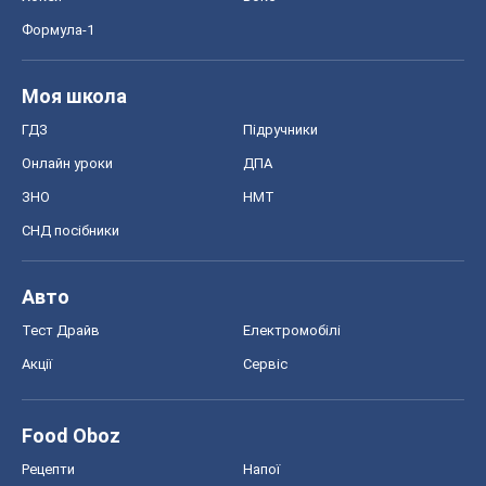
Формула-1
Моя школа
ГДЗ
Підручники
Онлайн уроки
ДПА
ЗНО
НМТ
СНД посібники
Авто
Тест Драйв
Електромобілі
Акції
Сервіс
Food Oboz
Рецепти
Напої