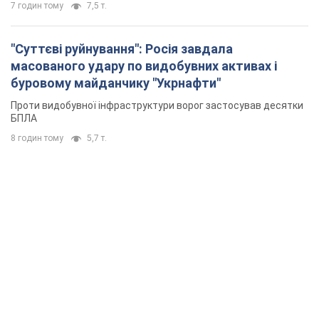
7 годин тому
7,5 т.
"Суттєві руйнування": Росія завдала
масованого удару по видобувних активах і
буровому майданчику "Укрнафти"
Проти видобувної інфраструктури ворог застосував десятки
БПЛА
8 годин тому
5,7 т.