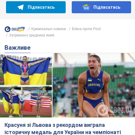
Підписатись
Підписатись
Кримінальні новини
Війна проти Росії
Затримано зрадника який...
Важливе
Красуня зі Львова з рекордом виграла
історичну медаль для України на чемпіонаті