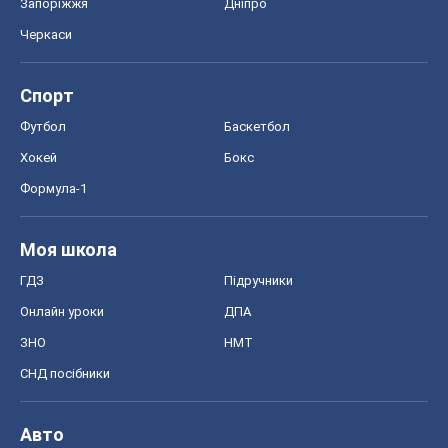
Запоріжжя
Дніпро
Черкаси
Спорт
Футбол
Баскетбол
Хокей
Бокс
Формула-1
Моя школа
ГДЗ
Підручники
Онлайн уроки
ДПА
ЗНО
НМТ
СНД посібники
Авто