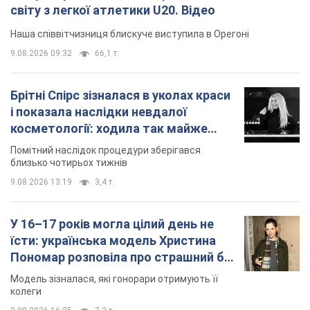
світу з легкої атлетики U20. Відео
Наша співвітчизниця блискуче виступила в Орегоні
9.08.2026 09:32
66,1 т.
Брітні Спірс зізналася в уколах краси
і показала наслідки невдалої
косметології: ходила так майже
місяць
Помітний наслідок процедури зберігався
близько чотирьох тижнів
9.08.2026 13:19
3,4 т.
У 16–17 років могла цілий день не
їсти: українська модель Христина
Пономар розповіла про страшний бік
модельної кар’єри
Модель зізналася, які гонорари отримують її
колеги