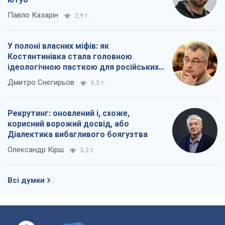
Павло Казарін
2,9 т.
У полоні власних міфів: як
Костянтинівка стала головною
ідеологічною пасткою для російських
окупантів
Дмитро Снєгирьов
6,3 т.
Рекрутинг: оновлений і, схоже,
корисний ворожий досвід, або
Діалектика вибагливого боягузтва
Олександр Кірш
5,2 т.
Всі думки