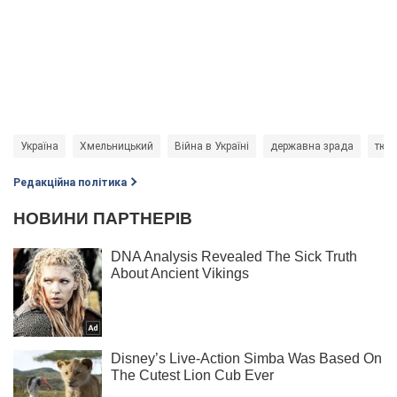
Україна
Хмельницький
Війна в Україні
державна зрада
тюр
Редакційна політика