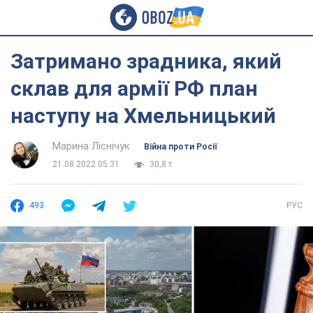
Затримано зрадника, який
склав для армії РФ план
наступу на Хмельницький
Марина Ліснічук
Війна проти Росії
21.08.2022 05:31
30,8 т.
493
РУС