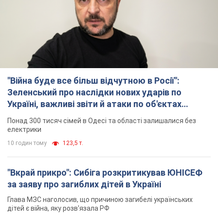
"Війна буде все більш відчутною в Росії":
Зеленський про наслідки нових ударів по
Україні, важливі звіти й атаки по об'єктах
ворога. Відео
Понад 300 тисяч сімей в Одесі та області залишалися без
електрики
10 годин тому
123,5 т.
"Вкрай прикро": Сибіга розкритикував ЮНІСЕФ
за заяву про загиблих дітей в Україні
Глава МЗС наголосив, що причиною загибелі українських
дітей є війна, яку розв'язала РФ