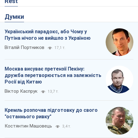
Rest
Думки
Український парадокс, або Чому у
Путіна нічого не вийшло з Україною
Віталій Портников
17,1 т.
Москва висуває претензії Пекіну:
дружба перетворюється на залежність
Росії від Китаю
Віктор Каспрук
13,7 т.
Кремль розпочав підготовку до свого
"останнього ривку"
Костянтин Машовець
3,4 т.