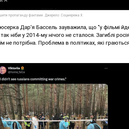
юсерка Дар'я Бассель зауважила, що "у фільмі йд
так ніби у 2014-му нічого не сталося. Загиблі росія
а їм не потрібна. Проблема в політиках, які грають