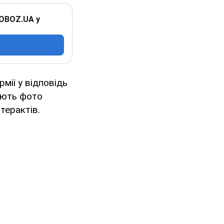
 OBOZ.UA у
рмії у відповідь
кують фото
терактів.