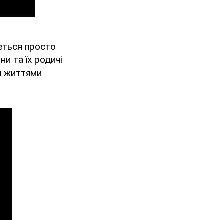
еться просто
ни та їх родичі
ся життями