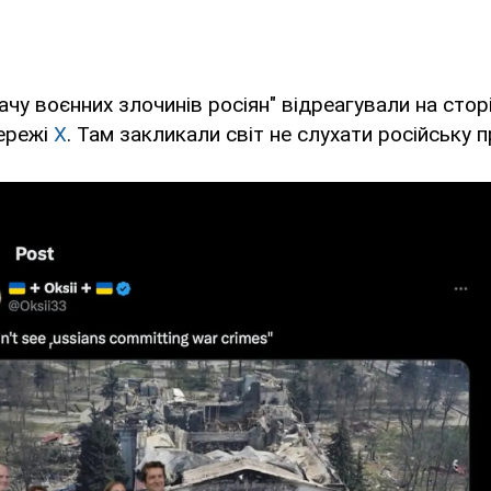
бачу воєнних злочинів росіян" відреагували на сто
мережі
Х
. Там закликали світ не слухати російську 