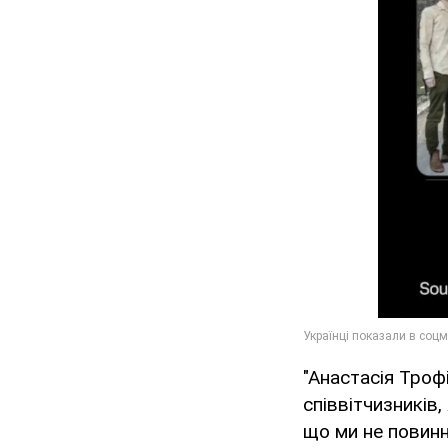
"Анастасія Троф
співвітчизників,
що ми не повинн