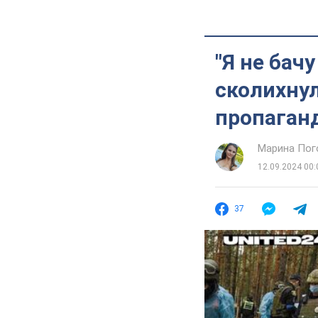
"Я не бачу
сколихну
пропаганд
Марина Пог
12.09.2024 00:
37