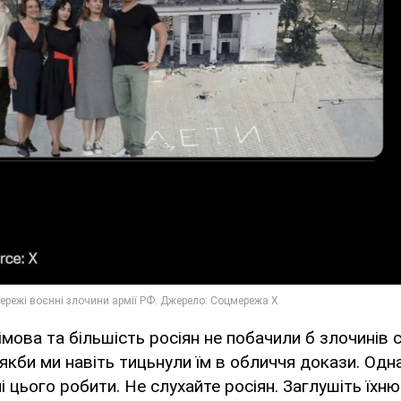
імова та більшість росіян не побачили б злочинів с
 якби ми навіть тицьнули їм в обличчя докази. Одн
і цього робити. Не слухайте росіян. Заглушіть їхн