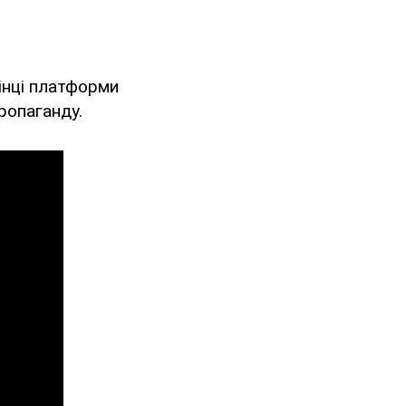
рінці платформи
пропаганду.