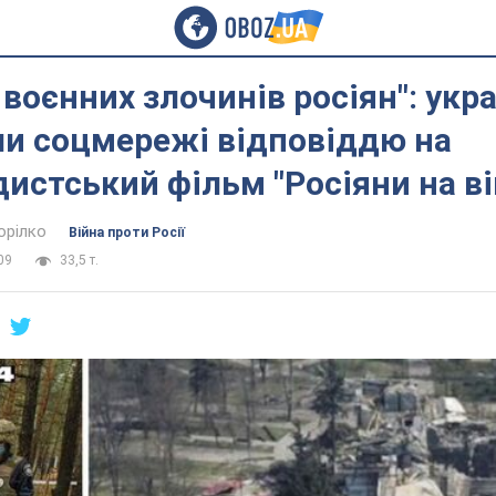
 воєнних злочинів росіян": укра
ли соцмережі відповіддю на
истський фільм "Росіяни на ві
орілко
Війна проти Росії
09
33,5 т.