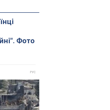
їнці
йні". Фото
РУС