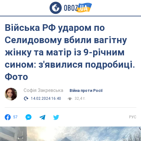
Війська РФ ударом по
Селидовому вбили вагітну
жінку та матір із 9-річним
сином: з'явилися подробиці.
Фото
Софія Закревська
Війна проти Росії
14.02.2024 16:40
32,4 т.
57
РУС