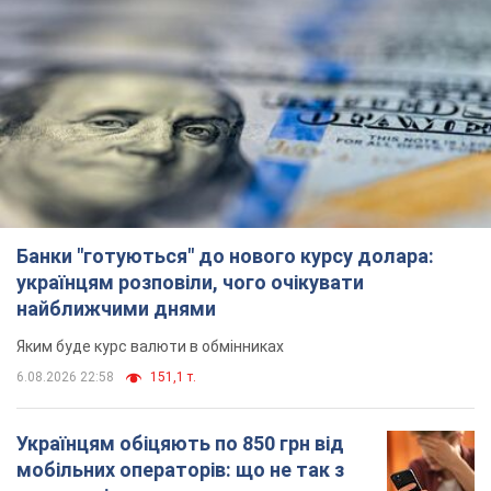
6.08.2026 21:02
15,9 т.
Найдорожчий футболіст "Динамо"
забив "Карабаху" вже на 10-й хвилині
матчу. Відео
Поєдинок відбувається в Польщі
6.08.2026 20:48
6,7 т.