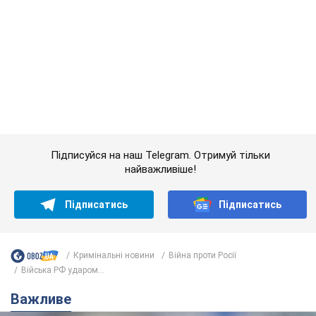
Банки "готуються" до нового курсу долара:
українцям розповіли, чого очікувати
найближчими днями
Яким буде курс валюти в обмінниках
6.08.2026 22:58
151,1 т.
Українцям обіцяють по 850 грн від
мобільних операторів: що не так з
цими повідомленнями
Як не потрапити в пастку шахраїв