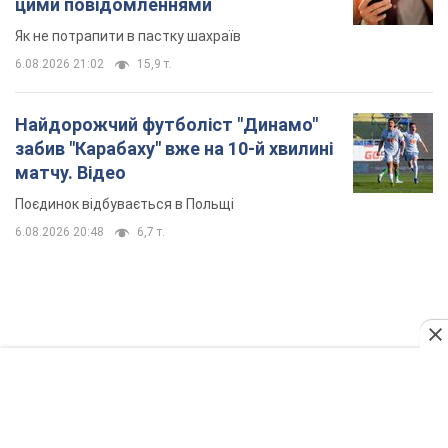
TOP NEWS
Кремль "спалює" останні запаси балістики в
Україні: що буде далі? Інтерв’ю з Шарпом
У липні країна-агресорка встановила "рекорд" за кількістю
балістичних ракет, запущених по Україні