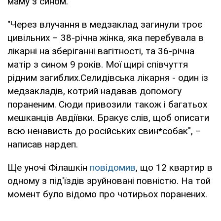
маму з сином.
"Через влучання в медзаклад загинули троє
цивільних – 38-річна жінка, яка перебувала в
лікарні на зберіганні вагітності, та 36-річна
матір з сином 9 років. Мої щирі співчуття
рідним загиблих.Селидівська лікарня - один із
медзакладів, котрий надавав допомогу
пораненим. Сюди привозили також і багатьох
мешканців Авдіївки. Бракує слів, щоб описати
всю ненависть до російських свин*собак", –
написав нардеп.
Ще уночі Філашкін
повідомив
, що 12 квартир в
одному з під'їздів зруйновані повністю. На той
момент було відомо про чотирьох поранених.