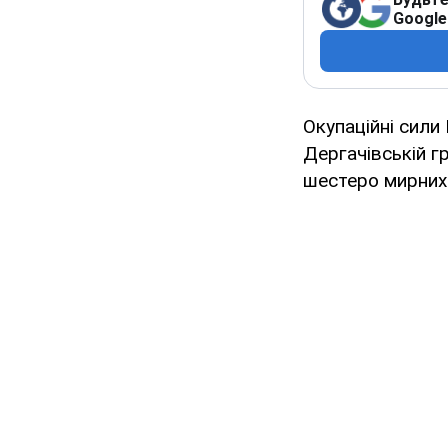
Google
Окупаційні сили 
Дергачівській г
шестеро мирних 