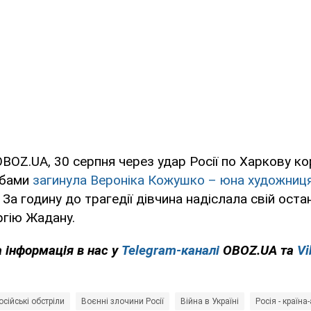
BOZ.UA, 30 серпня через удар Росії по Харкову к
мбами
загинула Вероніка Кожушко – юна художниц
 За годину до трагедії дівчина надіслала свій ост
ргію Жадану.
 інформація в нас у
Telegram-каналі
OBOZ.UA та
Vi
осійські обстріли
Воєнні злочини Росії
Війна в Україні
Росія - країна