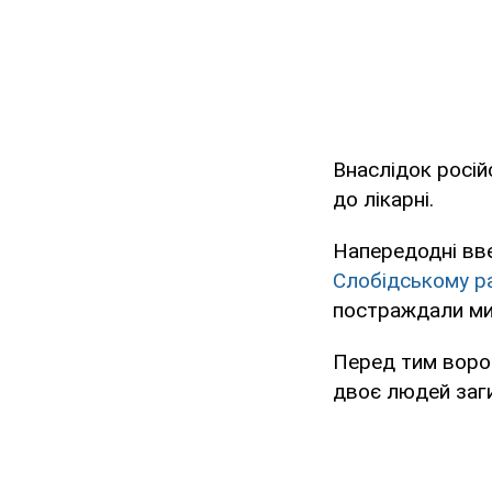
Внаслідок росій
до лікарні.
Напередодні вве
Слобідському р
постраждали мир
Перед тим вор
двоє людей заг