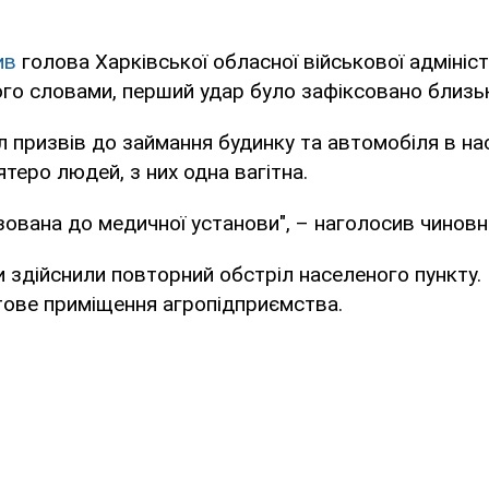
ив
голова Харківської обласної військової адмініст
ого словами, перший удар було зафіксовано близьк
 призвів до займання будинку та автомобіля в нас
теро людей, з них одна вагітна.
ізована до медичної установи", – наголосив чиновн
 здійснили повторний обстріл населеного пункту.
тове приміщення агропідприємства.