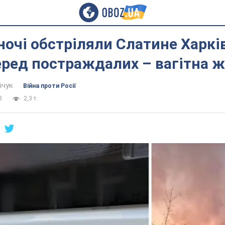
ночі обстріляли Слатине Харкі
еред постраждалих – вагітна ж
ічук
Війна проти Росії
8
2,3 т.