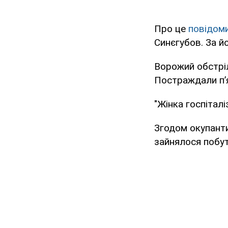
Про це
повідом
Синєгубов. За й
Ворожий обстріл
Постраждали п’я
"Жінка госпітал
Згодом окупанти
зайнялося побу