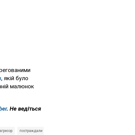
орегованими
я
, якій було
анній малюнок
ber
. Не ведіться
-агресор
постраждали українці