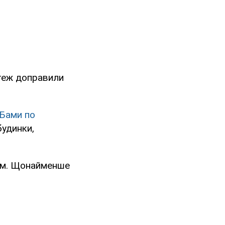
 теж доправили
Бами по
будинки,
ом. Щонайменше