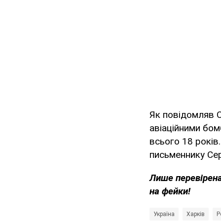
Як повідомляв O
авіаційними бо
всього 18 років.
письменнику Се
Лише перевірена
на фейки!
Україна
Харків
Р