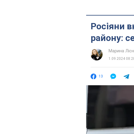
Росіяни в
району: с
Марина Лісн
1.09.2024 08:2
13