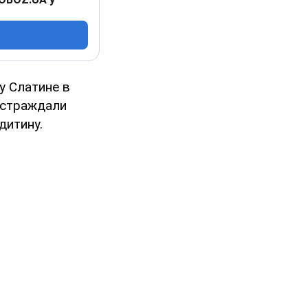
у Слатине в
постраждали
дитину.