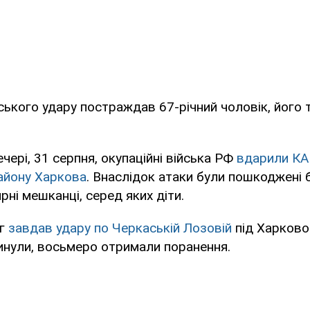
ського удару постраждав 67-річний чоловік, його
чері, 31 серпня, окупаційні війська РФ
вдарили КА
айону Харкова
. Внаслідок атаки були пошкоджені 
ні мешканці, серед яких діти.
ог
завдав удару по Черкаській Лозовій
під Харков
инули, восьмеро отримали поранення.