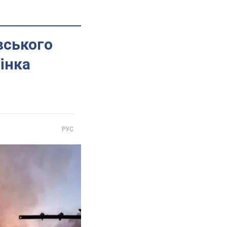
вського
інка
РУС