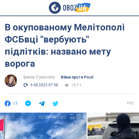
В окупованому Мелітополі
ФСБвці "вербують"
підлітків: названо мету
ворога
Ірина Сушкова
Війна проти Росії
9.08.2022 07:58
18,9 т.
13
РУС