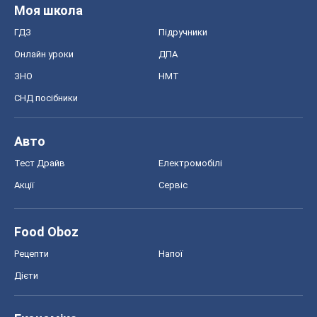
Моя школа
ГДЗ
Підручники
Онлайн уроки
ДПА
ЗНО
НМТ
СНД посібники
Авто
Тест Драйв
Електромобілі
Акції
Сервіс
Food Oboz
Рецепти
Напої
Дієти