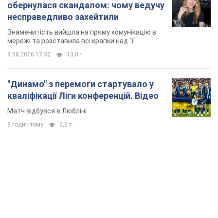
обернулася скандалом: чому ведучу
несправедливо захейтили
Знаменитість вийшла на пряму комунікацію в
мережі та розставила всі крапки над "і"
6.08.2026 17:32
13,0 т.
"Динамо" з перемоги стартувало у
кваліфікації Ліги конференцій. Відео
Матч відбувся в Любліні
8 годин тому
2,2 т.