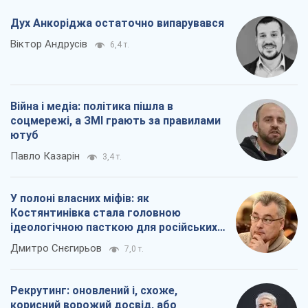
Павло Казарін
3,4 т.
У полоні власних міфів: як
Костянтинівка стала головною
ідеологічною пасткою для російських
окупантів
Дмитро Снєгирьов
7,0 т.
Рекрутинг: оновлений і, схоже,
корисний ворожий досвід, або
Діалектика вибагливого боягузтва
Олександр Кірш
5,8 т.
Всі думки