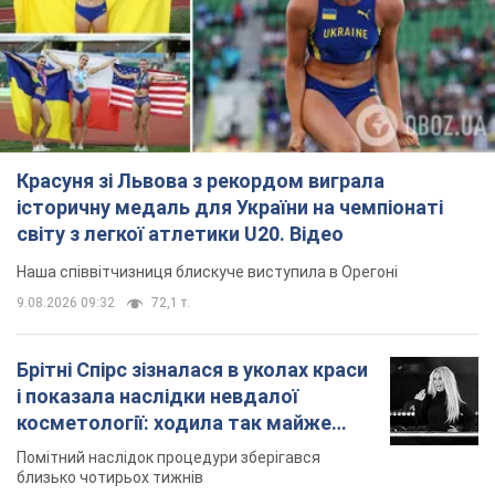
світу з легкої атлетики U20. Відео
Наша співвітчизниця блискуче виступила в Орегоні
9.08.2026 09:32
72,1 т.
Брітні Спірс зізналася в уколах краси
і показала наслідки невдалої
косметології: ходила так майже
місяць
Помітний наслідок процедури зберігався
близько чотирьох тижнів
9.08.2026 13:19
3,8 т.
У 16–17 років могла цілий день не
їсти: українська модель Христина
Пономар розповіла про страшний бік
модельної кар’єри
Модель зізналася, які гонорари отримують її
колеги
9.08.2026 16:25
8,2 т.