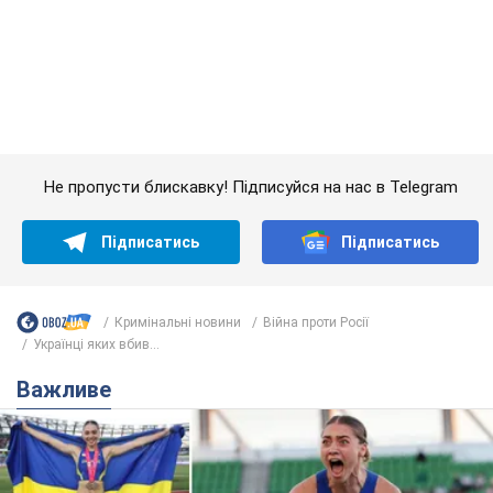
Підписатись
Підписатись
Кримінальні новини
Війна проти Росії
Українці яких вбив...
Важливе
Красуня зі Львова з рекордом виграла
історичну медаль для України на чемпіонаті