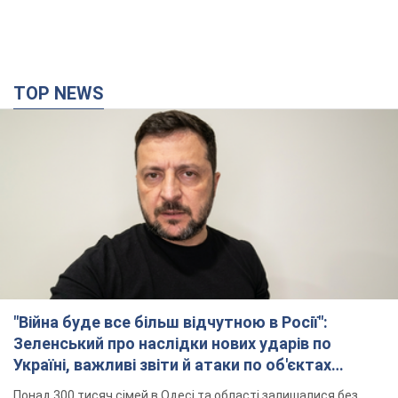
"Війна буде все більш відчутною в Росії":
Зеленський про наслідки нових ударів по
Україні, важливі звіти й атаки по об'єктах
ворога. Відео
Понад 300 тисяч сімей в Одесі та області залишалися без
електрики
12 часов назад
154,0 т.
"Вкрай прикро": Сибіга розкритикував ЮНІСЕФ
за заяву про загиблих дітей в Україні
Глава МЗС наголосив, що причиною загибелі українських
дітей є війна, яку розв'язала РФ