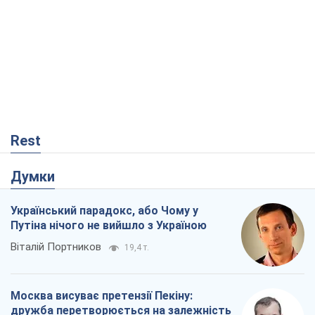
Rest
Думки
Український парадокс, або Чому у
Путіна нічого не вийшло з Україною
Віталій Портников
19,4 т.
Москва висуває претензії Пекіну:
дружба перетворюється на залежність
Росії від Китаю
Віктор Каспрук
15,3 т.
Кремль розпочав підготовку до свого
"останнього ривку"
Костянтин Машовець
5,8 т.