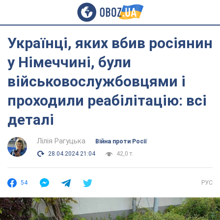
Українці, яких вбив росіянин
у Німеччині, були
військовослужбовцями і
проходили реабілітацію: всі
деталі
Лілія Рагуцька
Війна проти Росії
28.04.2024 21:04
42,0 т.
54
РУС