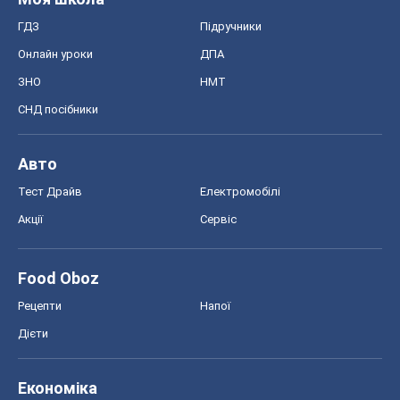
Тест Драйв
Електромобілі
Акції
Сервіс
Food Oboz
Рецепти
Напої
Дієти
Економіка
Ринки та компанії
Макроекономіка
MedOboz
Новини медицини
MAMACLUB
Шоу