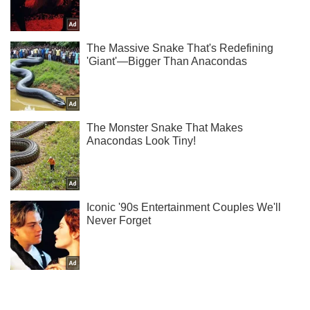
Не пропусти блискавку! Підписуйся на нас в Telegram