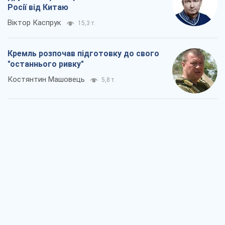
Дух Анкоріджа остаточно випарувався
Віктор Андрусів
6,4 т.
Війна і медіа: політика пішла в
соцмережі, а ЗМІ грають за правилами
ютуб