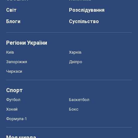
Запоріжжя
Дніпро
Черкаси
Спорт
Футбол
Баскетбол
Хокей
Бокс
Формула-1
Моя школа
ГДЗ
Підручники
Онлайн уроки
ДПА
ЗНО
НМТ
СНД посібники
Авто