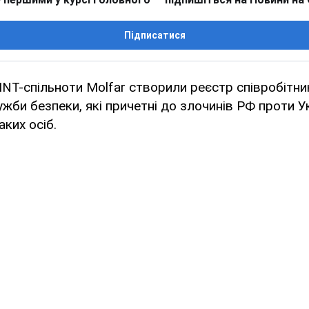
Підписатися
INT-спільноти Molfar створили реєстр співробітник
жби безпеки, які причетні до злочинів РФ проти Ук
аких осіб.