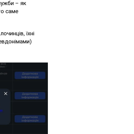
лужби – як
го саме
очинців, їхні
севдонімами)