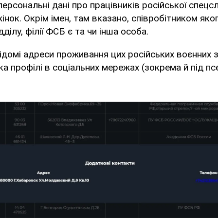
персональні дані про працівників російської спецс
 жінок. Окрім імен, там вказано, співробітником яко
дділу, філії ФСБ є та чи інша особа.
ідомі адреси проживання цих російських воєнних зл
ка профілі в соціальних мережах (зокрема й під п