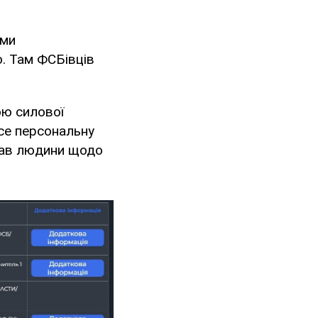
ими
ю. Там ФСБівців
ною силової
се персональну
прав людини щодо