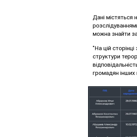
Дані містяться 
розслідуваннями
можна знайти за
"На цій сторінці
структури терор
відповідальніст
громадян інших к