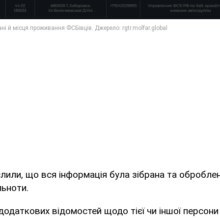
слили, що вся інформація була зібрана та обробле
льноти.
одаткових відомостей щодо тієї чи іншої персони