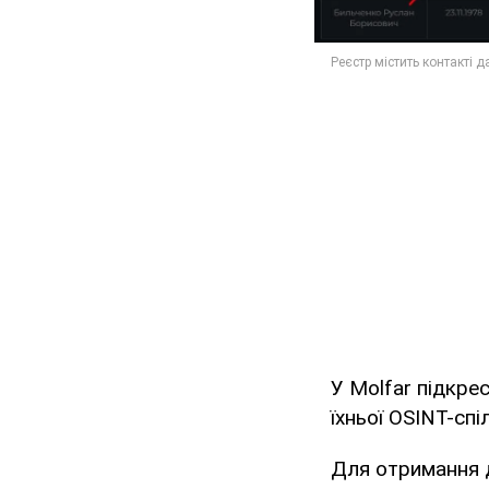
У Molfar підкре
їхньої OSINT-спі
Для отримання д