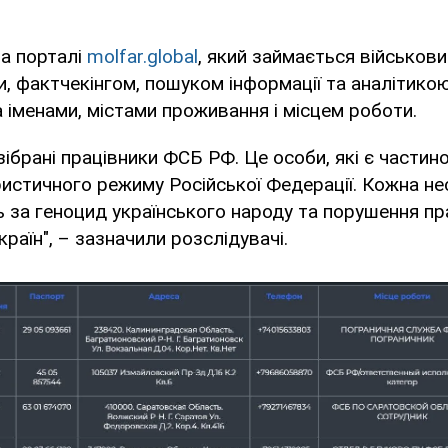
на порталі
molfar.global
, який займається військов
, фактчекінгом, пошуком інформації та аналітико
 іменами, містами проживання і місцем роботи.
 зібрані працівники ФСБ РФ. Це особи, які є части
истичного режиму Російської Федерації. Кожна не
ь за геноцид українського народу та порушення 
раїн", – зазначили розслідувачі.