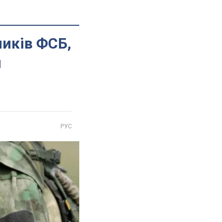
ників ФСБ,
и
РУС