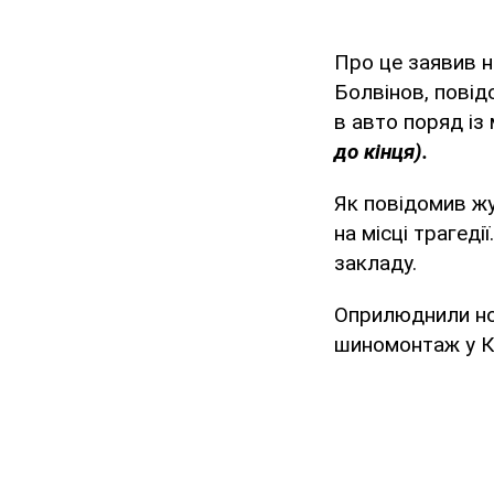
Про це заявив н
Болвінов, пові
в авто поряд із
до кінця).
Як повідомив ж
на місці трагед
закладу.
Оприлюднили нов
шиномонтаж у Ки