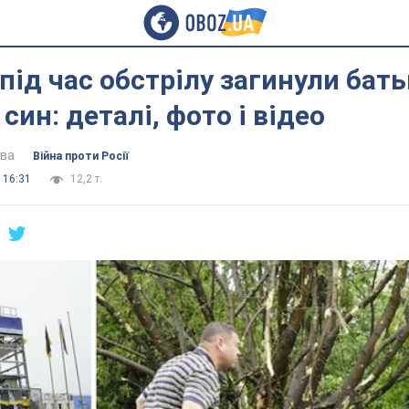
 під час обстрілу загинули бать
син: деталі, фото і відео
ова
Війна проти Росії
 16:31
12,2 т.