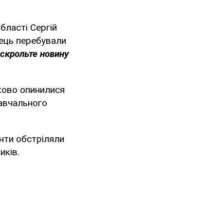
бласті Сергій
пець перебували
оскрольте новину
дково опинилися
навчального
нти обстріляли
иків.