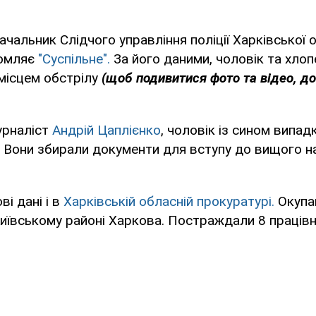
ачальник Слідчого управління поліції Харківської о
домляє
"Суспільне".
За його даними, чоловік та хло
 місцем обстрілу
(щоб подивитися фото та відео, д
урналіст
Андрій Цаплієнко
, чоловік із сином випа
ії. Вони збирали документи для вступу до вищого 
і дані і в
Харківській обласній прокуратурі.
Окупа
ївському районі Харкова. Постраждали 8 працівн