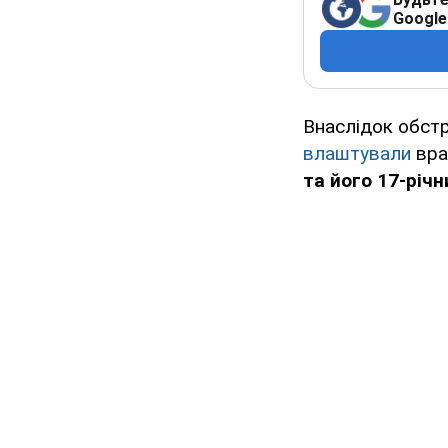
Google
Внаслідок обстр
влаштували
вра
та його 17-річн