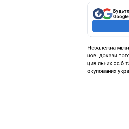
Будьте
Google
Незалежна міжна
нові докази тог
цивільних осіб 
окупованих укра