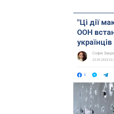
"Ці дії м
ООН встан
українців
Софія Закр
23.09.2024 23:
0