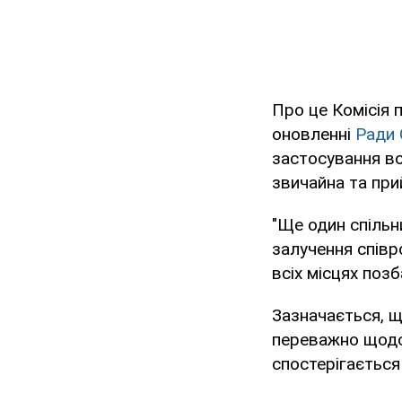
Про це Комісія 
оновленні
Ради 
застосування в
звичайна та при
"Ще один спільн
залучення співр
всіх місцях позб
Зазначається, 
переважно щодо
спостерігається