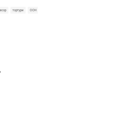
ресор
тортури
ООН