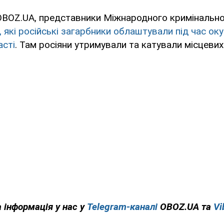
OBOZ.UA, представники Міжнародного кримінально
, які російські загарбники облаштували під час оку
асті
. Там росіяни утримували та катували місцевих
 інформація у нас у
Telegram-каналі
OBOZ.UA та
Vi