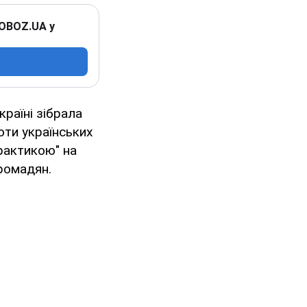
 OBOZ.UA у
раїні зібрала
ти українських
рактикою" на
ромадян.