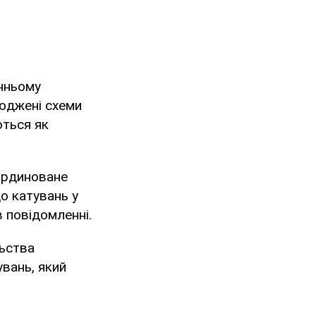
анньому
юджені схеми
ться як
оординоване
о катувань у
в повідомленні.
льства
вань, який