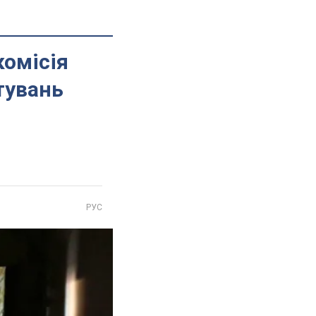
комісія
тувань
РУС