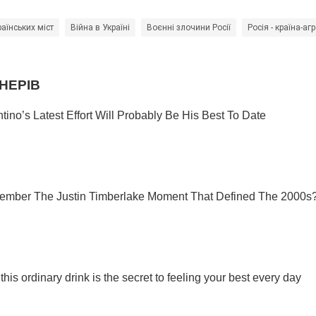
аїнських міст
Війна в Україні
Воєнні злочини Росії
Росія - країна-аг