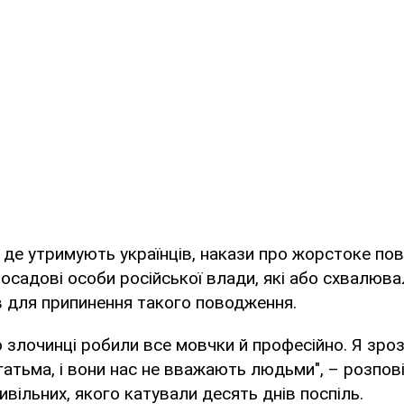
, де утримують українців, накази про жорстоке п
осадові особи російської влади, які або схвалюва
в для припинення такого поводження.
о злочинці робили все мовчки й професійно. Я зро
гатьма, і вони нас не вважають людьми", – розпові
вільних, якого катували десять днів поспіль.