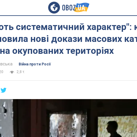
ають систематичний характер": 
овила нові докази масових ка
 на окупованих територіях
евська
Війна проти Росії
20
2,8 т.