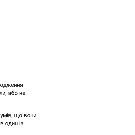
оводження
ли, або не
зумів, що вони
в один із