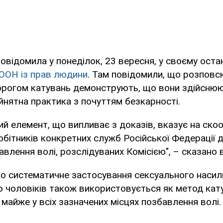
повідомила у понеділок, 23 вересня, у своєму ост
ООН із прав людини
. Там повідомили, що розповс
орогом катувань демонструють, що вони здійснюю
йнятна практика з почуттям безкарності.
ий елемент, що випливає з доказів, вказує на ск
обітників конкретних служб Російської Федерації д
авлення волі, розслідуваних Комісією", – сказано 
що систематичне застосування сексуального наси
 чоловіків також використовується як метод кату
 майже у всіх зазначених місцях позбавлення волі.