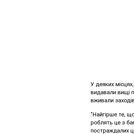
У деяких місцях
видавали вищі п
вживали заході
"Найгірше те, щ
роблять це з ба
постраждалих ци