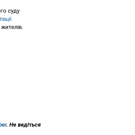
го суду
пації
 жителів.
ber
. Не ведіться