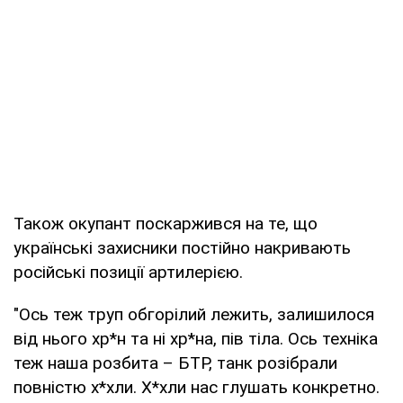
Також окупант поскаржився на те, що
українські захисники постійно накривають
російські позиції артилерією.
"Ось теж труп обгорілий лежить, залишилося
від нього хр*н та ні хр*на, пів тіла. Ось техніка
теж наша розбита – БТР, танк розібрали
повністю х*хли. Х*хли нас глушать конкретно.