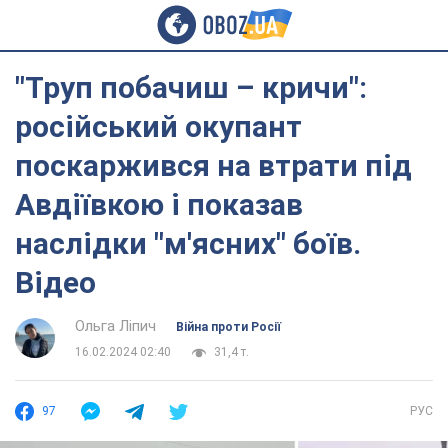
"Труп побачиш – кричи":
російський окупант
поскаржився на втрати під
Авдіївкою і показав
наслідки "м'ясних" боїв.
Відео
Ольга Ліпич
Війна проти Росії
16.02.2024 02:40
31,4 т.
97
РУС