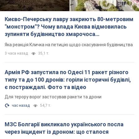
Києво-Печерську лавру закриють 80-метровим
"монстром"? Чому влада Києва відмовилась
зупиняти будівництво хмарочоса
"московського вірянина"
Яка реакція Кличка на петицію щодо скасування будівництва
3 часа назад
35,1 т.
Армія РФ запустила по Одесі 11 ракет різного
типу та до 100 дронів: горіли історичні будівлі,
є постраждалі. Фото та відео
Для терору ворог застосував ракети та дрони
час назад
54,7 т.
МЗС Болгарії викликало українського посла
через інцидент із дроном: що сталося