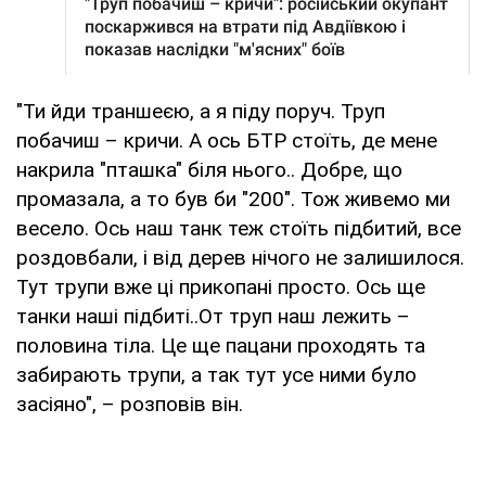
"Ти йди траншеєю, а я піду поруч. Труп
побачиш – кричи. А ось БТР стоїть, де мене
накрила "пташка" біля нього.. Добре, що
промазала, а то був би "200". Тож живемо ми
весело. Ось наш танк теж стоїть підбитий, все
роздовбали, і від дерев нічого не залишилося.
Тут трупи вже ці прикопані просто. Ось ще
танки наші підбиті..От труп наш лежить –
половина тіла. Це ще пацани проходять та
забирають трупи, а так тут усе ними було
засіяно", – розповів він.