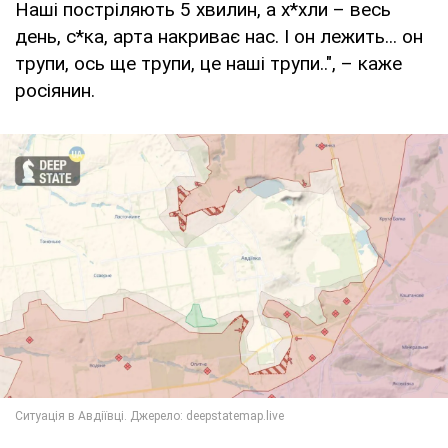
Наші постріляють 5 хвилин, а х*хли – весь
день, с*ка, арта накриває нас. І он лежить... он
трупи, ось ще трупи, це наші трупи..", – каже
росіянин.