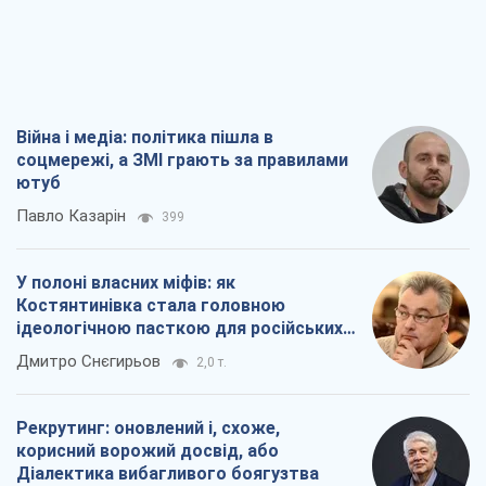
Війна і медіа: політика пішла в
соцмережі, а ЗМІ грають за правилами
ютуб
Павло Казарін
399
У полоні власних міфів: як
Костянтинівка стала головною
ідеологічною пасткою для російських
окупантів
Дмитро Снєгирьов
2,0 т.
Рекрутинг: оновлений і, схоже,
корисний ворожий досвід, або
Діалектика вибагливого боягузтва