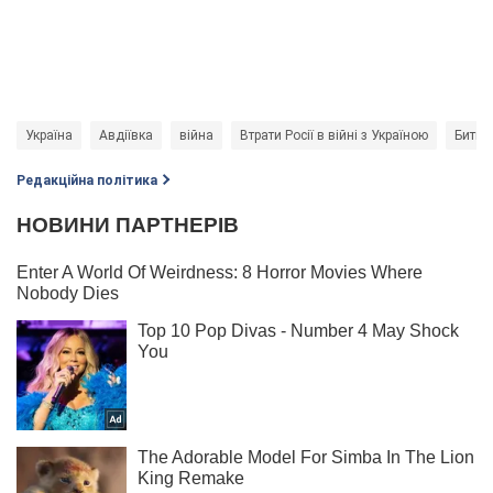
Україна
Авдіївка
війна
Втрати Росії в війні з Україною
Битва
Редакційна політика