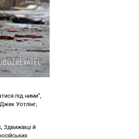
атися під ними",
Джек Уотлінг,
, Здвижівці й
російських