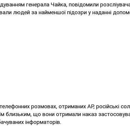
ндуванням генерала Чайка, повідомили розсліувач
вали людей за найменшої підозри у наданні допом
телефонних розмовах, отриманих AP, російські сол
оїм близьким, що вони отримали наказ застосовув
бачуваних інформаторів.