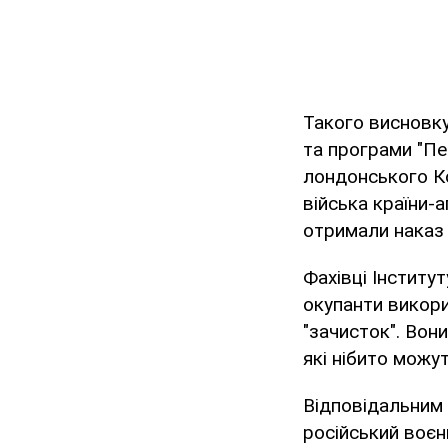
Такого висновк
та програми "Пе
лондонського Ко
війська країни-а
отримали наказ 
Фахівці Інститут
окупанти викори
"зачисток". Вони
які нібито можу
Відповідальним
російський воєн