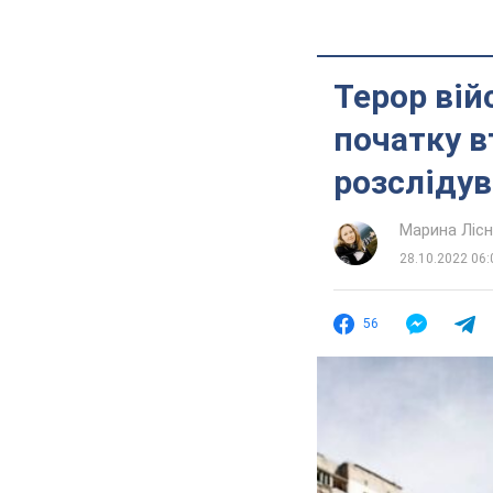
Терор вій
початку в
розсліду
Марина Лісн
28.10.2022 06:
56