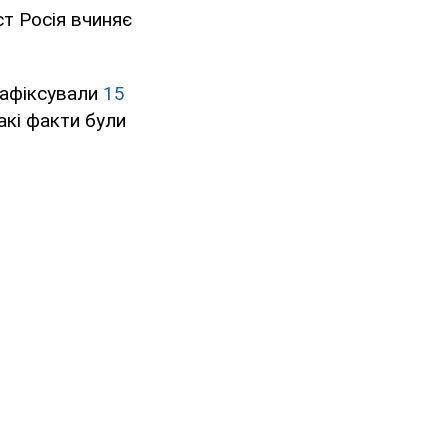
т Росія вчиняє
зафіксували
15
акі факти були