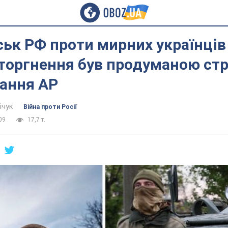
ськ РФ проти мирних українців
торгнення був продуманою стр
вання АР
ічук
Війна проти Росії
09
17,7 т.