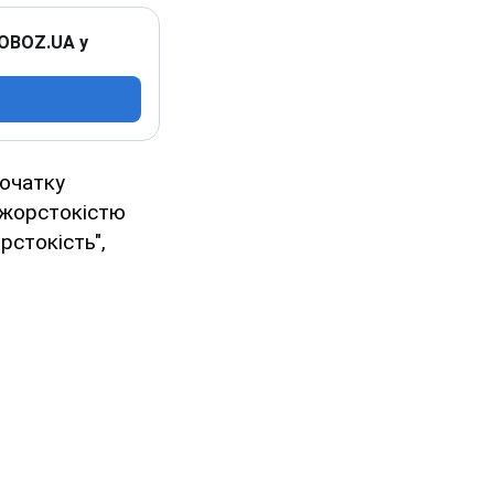
 OBOZ.UA у
початку
 жорстокістю
рстокість",