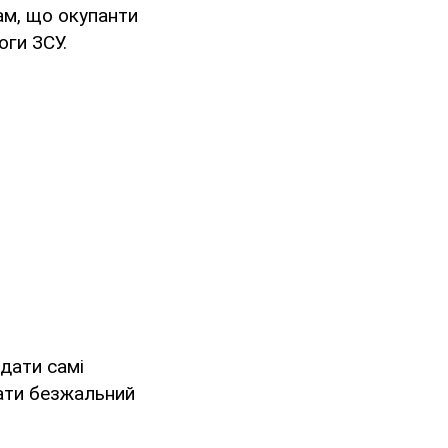
ам, що окупанти
оги ЗСУ.
дати самі
ати безжальний