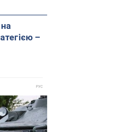
 на
атегією –
РУС