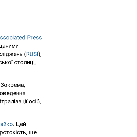
ssociated Press
 даними
ліджень (
RUSI
),
ської столиці,
. Зокрема,
роведення
ралізації осіб,
Чайко
. Цей
рстокість, ще