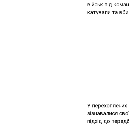
військ під кома
катували та вби
У перехоплених 
зізнавалися св
підхід до перед