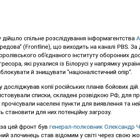
у дійшло спільне розслідування інформагентства
A
редова" (Frontline), що виходить на каналі PBS. За
ролівського об’єднаного інституту оборонних дос
гресора, які рухалися із Білорусі у напрямку україн
блокувати й знищувати "націоналістичний опір".
у досліджував копії російських планів бойових дій
стовували списки, складені розвідкою РФ, для п
 прочісували населені пункти для виявлення та нейт
ть становити для них потенційну загрозу.
 за цей фронт був
генерал-полковник Олександр 
ний злочинець став відомим у світі через свою жо