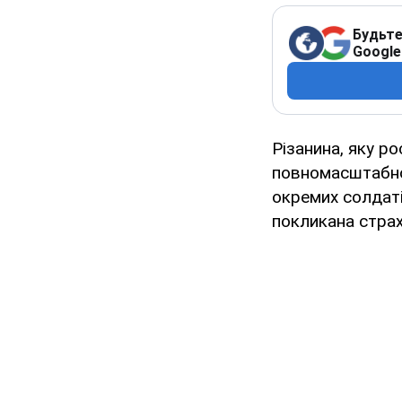
Будьте
Google
Різанина, яку р
повномасштабно
окремих солдатів
покликана стра