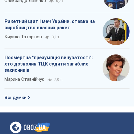
Олександр Липенко
6,7 т.
Ракетний щит і меч України: ставка на
виробництво власних ракет
Кирило Татарінов
3,1 т.
Посмертна "презумпція винуватості":
хто дозволив ТЦК судити загиблих
захисників
Марина Ставнійчук
7,0 т.
Всі думки