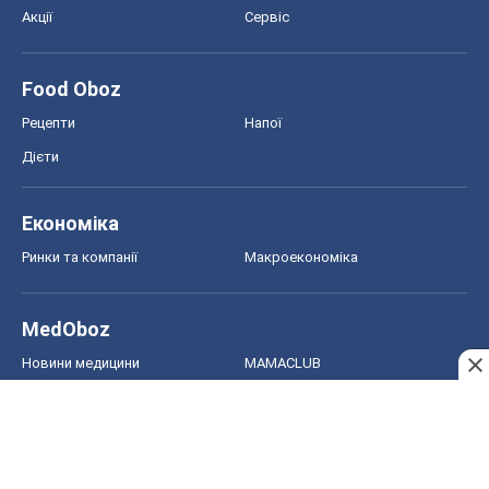
Акції
Сервіс
Food Oboz
Рецепти
Напої
Дієти
Економіка
Ринки та компанії
Макроекономіка
MedOboz
Новини медицини
MAMACLUB
Шоу
Афіша
Плітки