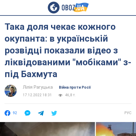
Така доля чекає кожного
окупанта: в українській
розвідці показали відео з
ліквідованими "мобіками" з-
під Бахмута
Лілія Рагуцька
Війна проти Росії
17.12.2022 18:31
46,8 т.
92
РУС