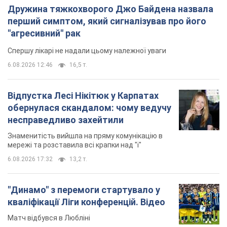
Дружина тяжкохворого Джо Байдена назвала
перший симптом, який сигналізував про його
"агресивний" рак
Спершу лікарі не надали цьому належної уваги
6.08.2026 12:46
16,5 т.
Відпустка Лесі Нікітюк у Карпатах
обернулася скандалом: чому ведучу
несправедливо захейтили
Знаменитість вийшла на пряму комунікацію в
мережі та розставила всі крапки над "і"
6.08.2026 17:32
13,2 т.
"Динамо" з перемоги стартувало у
кваліфікації Ліги конференцій. Відео
Матч відбувся в Любліні