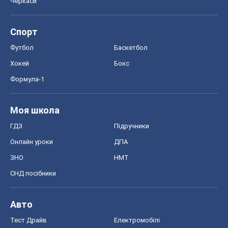
Черкаси
Спорт
Футбол
Баскетбол
Хокей
Бокс
Формула-1
Моя школа
ГДЗ
Підручники
Онлайн уроки
ДПА
ЗНО
НМТ
СНД посібники
Авто
Тест Драйв
Електромобілі