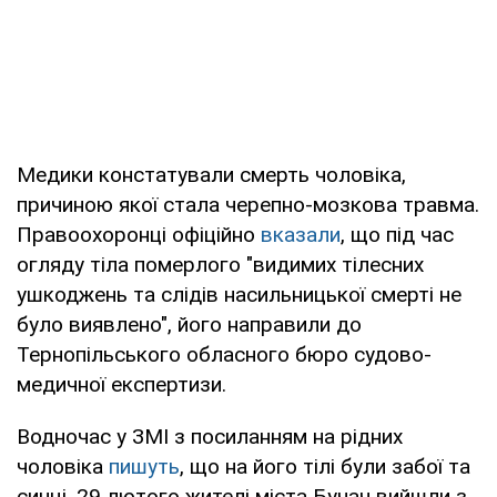
Медики констатували смерть чоловіка,
причиною якої стала черепно-мозкова травма.
Правоохоронці офіційно
вказали
, що під час
огляду тіла померлого "видимих тілесних
ушкоджень та слідів насильницької смерті не
було виявлено", його направили до
Тернопільського обласного бюро судово-
медичної експертизи.
Водночас у ЗМІ з посиланням на рідних
чоловіка
пишуть
, що на його тілі були забої та
синці. 29 лютого жителі міста Бучач вийшли з