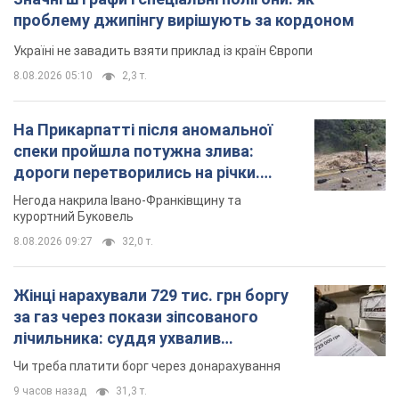
проблему джипінгу вирішують за кордоном
Україні не завадить взяти приклад із країн Європи
8.08.2026 05:10
2,3 т.
На Прикарпатті після аномальної
спеки пройшла потужна злива:
дороги перетворились на річки.
Відео
Негода накрила Івано-Франківщину та
курортний Буковель
8.08.2026 09:27
32,0 т.
Жінці нарахували 729 тис. грн боргу
за газ через покази зіпсованого
лічильника: суддя ухвалив
неочікуване рішення
Чи треба платити борг через донарахування
9 часов назад
31,3 т.