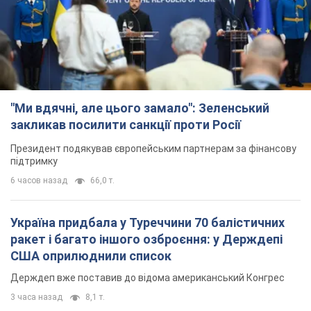
"Ми вдячні, але цього замало": Зеленський
закликав посилити санкції проти Росії
Президент подякував європейським партнерам за фінансову
підтримку
6 часов назад
66,0 т.
Україна придбала у Туреччини 70 балістичних
ракет і багато іншого озброєння: у Держдепі
США оприлюднили список
Держдеп вже поставив до відома американський Конгрес
3 часа назад
8,1 т.