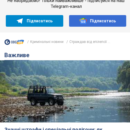
Не набридаємо! Тільки найважливіше - підписуйся на наш
Telegram-канал
Підписатись
Підписатись
Кримінальні новини
Страждав від епілепсії ...
Важливе
Значні штрафи і спеціальні полігони: як