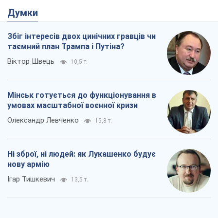
Думки
Збіг інтересів двох цинічних гравців чи
таємний план Трампа і Путіна?
Віктор Швець
10,5 т.
Мінськ готується до функціонування в
умовах масштабної воєнної кризи
Олександр Левченко
15,8 т.
Ні зброї, ні людей: як Лукашенко будує
нову армію
Ігар Тишкевич
13,5 т.