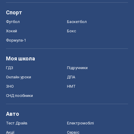
Спорт
Футбол
Баскетбол
Хокей
Бокс
Формула-1
Моя школа
ГДЗ
Підручники
Онлайн уроки
ДПА
ЗНО
НМТ
СНД посібники
Авто
Тест Драйв
Електромобілі
Акції
Сервіс