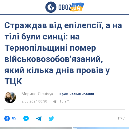
Страждав від епілепсії, а на
тілі були синці: на
Тернопільщині помер
військовозобов’язаний,
який кілька днів провів у
ТЦК
Марина Ліснічук
Кримінальні новини
2.03.2024 00:30
13,9 т.
85
РУС