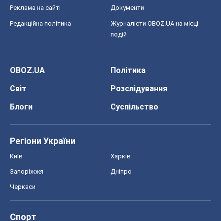
Блоги
Суспільство
Регіони України
Київ
Харків
Запоріжжя
Дніпро
Черкаси
Спорт
Футбол
Баскетбол
Хокей
Бокс
Формула-1
Моя школа
ГДЗ
Підручники