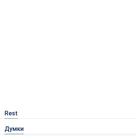
Rest
Думки
Збіг інтересів двох цинічних гравців чи
таємний план Трампа і Путіна?
Віктор Швець
11,1 т.
Мінськ готується до функціонування в
умовах масштабної воєнної кризи
Олександр Левченко
16,2 т.