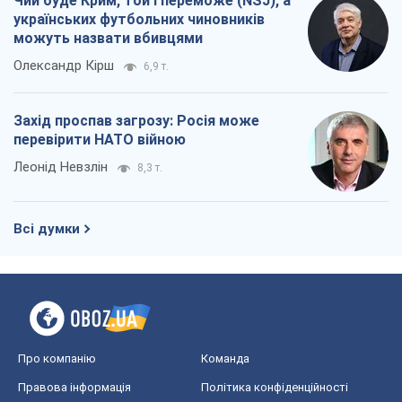
Всі думки
Про компанію
Команда
Правова інформація
Політика конфіденційності
Реклама на сайті
Документи
Редакційна політика
Журналісти OBOZ.UA на місці
подій
OBOZ.UA
Політика
Світ
Розслідування