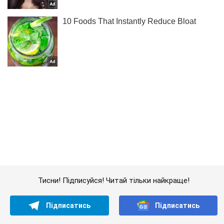
Тисни! Підписуйся! Читай тільки найкраще!
Підписатись
Підписатись
Кримінальні новини
Війна проти Росії
Стежили за артилерією...
Важливе