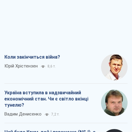
Юрій Хрістензен
8,6 т.
Україна вступила в надзвичайний
економічний стан. Чи є світло вкінці
тунелю?
Вадим Денисенко
7,2 т.
Чий буде Крим, той і переможе (NSJ), а
українських футбольних чиновників
можуть назвати вбивцями
Олександр Кірш
6,9 т.
Захід проспав загрозу: Росія може
перевірити НАТО війною
Леонід Невзлін
8,3 т.