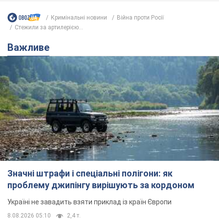
Значні штрафи і спеціальні полігони: як
проблему джипінгу вирішують за кордоном
Україні не завадить взяти приклад із країн Європи
8.08.2026 05:10
2,4 т.
На Прикарпатті після аномальної
спеки пройшла потужна злива:
дороги перетворились на річки.
Відео
Негода накрила Івано-Франківщину та
курортний Буковель
8.08.2026 09:27
34,7 т.