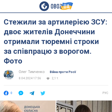
Стежили за артилерією ЗСУ:
двоє жителів Донеччини
отримали тюремні строки
за співпрацю з ворогом.
Фото
Олег Тимченко
Війна проти Росії
8.04.2024 17:56
2,1 т.
0
РУС