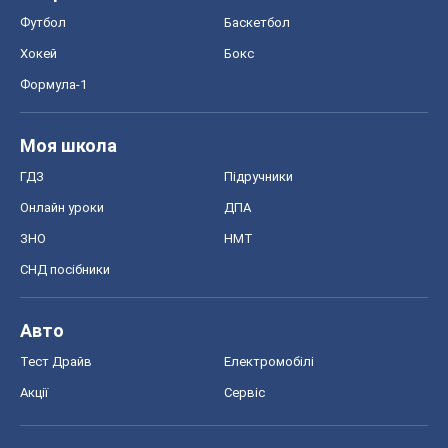
Онлайн уроки
ДПА
ЗНО
НМТ
СНД посібники
Авто
Тест Драйв
Електромобілі
Акції
Сервіс
Food Oboz
Рецепти
Напої
Дієти
Економіка
Ринки та компанії
Макроекономіка