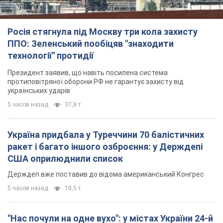
5 часов назад
37,8 т.
Україна придбала у Туреччини 70 балістичних
ракет і багато іншого озброєння: у Держдепі
США оприлюднили список
Держдеп вже поставив до відома американський Конгрес
5 часов назад
10,5 т.
"Нас почули на одне вухо": у містах України 24-й
день поспіль тривають мітинги на підтримку
Федорова. Фото і відео
Антиурядові виступи з вимогою повернути Федорова досі
тривають
5 часов назад
3,9 т.