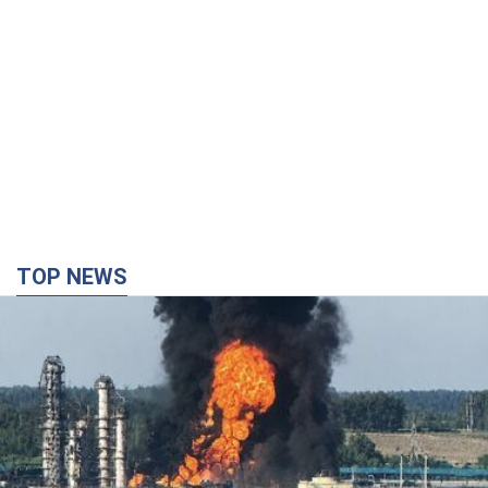
TOP NEWS
Росія стягнула під Москву три кола захисту
ППО: Зеленський пообіцяв "знаходити
технології" протидії
Президент заявив, що навіть посилена система
протиповітряної оборони РФ не гарантує захисту від
українських ударів