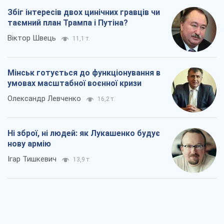
Ні зброї, ні людей: як Лукашенко будує
нову армію
Ігар Тишкевич
13,9 т.
Коли закінчиться війна?