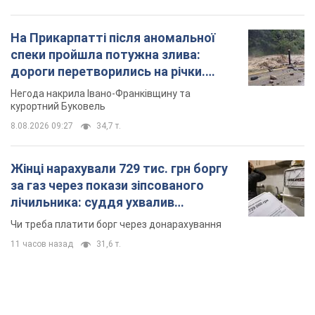
Жінці нарахували 729 тис. грн боргу
за газ через покази зіпсованого
лічильника: суддя ухвалив
неочікуване рішення
Чи треба платити борг через донарахування
11 часов назад
31,6 т.