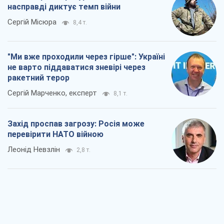
Захід проспав загрозу: Росія може
перевірити НАТО війною
Леонід Невзлін
2,8 т.
"Варта" та "Новатор" витримали
кулеметний обстріл і удар FPV-дрона,