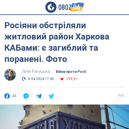
Росіяни обстріляли
житловий район Харкова
КАБами: є загиблий та
поранені. Фото
Лілія Рагуцька
Війна проти Росії
6.04.2024 17:45
199,9 т.
44
РУС