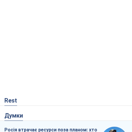
Rest
Думки
Росія втрачає ресурси поза планом: хто
насправді диктує темп війни
Сергій Місюра
8,4 т.
"Ми вже проходили через гірше": Україні
не варто піддаватися зневірі через
ракетний терор
Сергій Марченко, експерт
8,1 т.