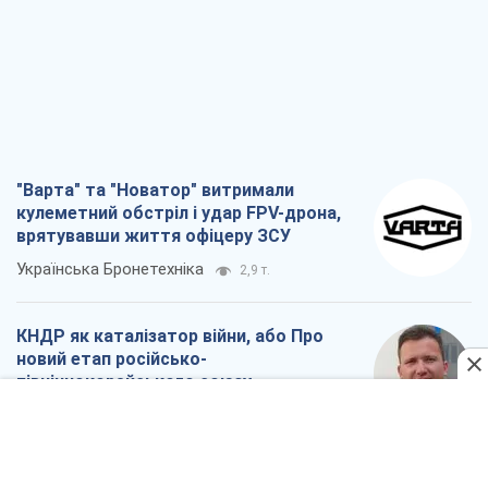
врятувавши життя офіцеру ЗСУ
Українська Бронетехніка
2,9 т.
КНДР як каталізатор війни, або Про
новий етап російсько-
північнокорейського союзу
Олексій Кущ
3,0 т.
Вихід до еліти ЧС та тріумф "Сокола":
що відбувається в українському хокеї
Олександр Липенко
1,0 т.
Що очікує українців у 2026–2028 роках?
Головні висновки з нових прогнозів від
НБУ
Василь Фурман
21,1 т.