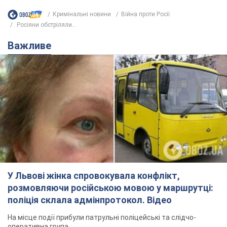
У Львові жінка спровокувала конфлікт,
розмовляючи російською мовою у маршрутці:
поліція склала адмінпротокол. Відео
На місце події прибули патрульні поліцейські та слідчо-
оперативна група
6 годин тому
9,4 т.
"Воюють, бо дурні": у Чернівцях
водій автобуса зневажив
українських військових і поплатився.
Відео
Водія звільнили після конфлікту з пасажирами
та образ військових