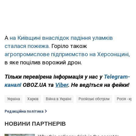
А
на Київщині внаслідок падіння уламків
сталася пожежа.
Горіло також
агропромислове підприємство на Херсонщині,
в яке поцілив ворожий дрон.
Тільки перевірена інформація у нас у
Telegram-
каналі
OBOZ.UA та
Viber
. Не ведіться на фейки!
Україна
Харків
Війна в Україні
Російські обстріли
Росія - кра
Редакційна політика