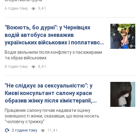
8 годин тому
8,4 т.
"Не слідкує за сексуальністю": у
Києві консультант салону краси
образив жінку після хімієтерапії,
розгорівся скандал. Фото
Працівник салону почав надавати оцінку
зовнішності жінки, сказавши, що вона носить
"чоловічу стрижку"
2 години тому
11,4 т.