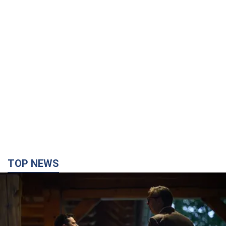
TOP NEWS
Зеленський вперше прибув до Сербії:
планується зустріч із Вучичем і не лише. Відео
Це перший візит глави держави до Бєлграда