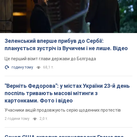
годину тому
68,1 т.
"Верніть Федорова": у містах України 23-й день
поспіль тривають масові мітинги з
картонками. Фото і відео
Учасники акцій продовжують серію щоденних протестів
2 години тому
2,0 т.
Сенат США схвалив законопроєкт Грема про
санкції проти Росії: що далі
Документ передбачає нові економічні обмеження
2 години тому
4,2 т.