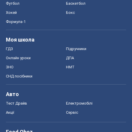
Футбол
Баскетбол
Хокей
Бокс
Формула-1
Моя школа
ГДЗ
Підручники
Онлайн уроки
ДПА
ЗНО
НМТ
СНД посібники
Авто
Тест Драйв
Електромобілі
Акції
Сервіс
Food Oboz