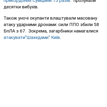
прикордоння Сумщини 15 разів:
пролунали
десятки вибухів.
Також уночі окупанти влаштували масовану
атаку ударними дронами: сили ППО збили 58
БпЛА з 67. Зокрема, загарбники намагалися
атакувати"Шахедами"
Київ
.