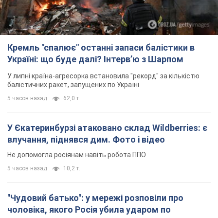
Кремль "спалює" останні запаси балістики в
Україні: що буде далі? Інтерв’ю з Шарпом
У липні країна-агресорка встановила "рекорд" за кількістю
балістичних ракет, запущених по Україні
5 часов назад
62,0 т.
У Єкатеринбурзі атаковано склад Wildberries: є
влучання, піднявся дим. Фото і відео
Не допомогла росіянам навіть робота ППО
5 часов назад
10,2 т.
"Чудовий батько": у мережі розповіли про
чоловіка, якого Росія убила ударом по