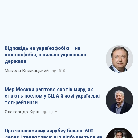
Відповідь на українофобію – не
полонофобія, а сильна українська
держава
Микола Княжицький
810
Мер Москви раптово схотів миру, як
стають послом у США й нові українські
топ-рейтинги
Олександр Кірш
3,8 т.
Про заплановану вирубку більше 600
дерев і теплотрасу: що відбувається на