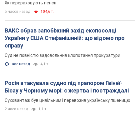
Як перераховують пенсії
5 часов назад
104,6 т.
ВАКС обрав запобіжний захід експосолці
України у США Стефанішиній: що відомо про
справу
Суд не повністю задовольнив клопотання прокуратури
час назад
4,1 т.
Росія атакувала судно під прапором Гвінеї-
Бісау у Чорному морі: є жертва і постраждалі
Суховантаж був цивільним і перевозив українську пшеницю
2 часа назад
1,1 т.