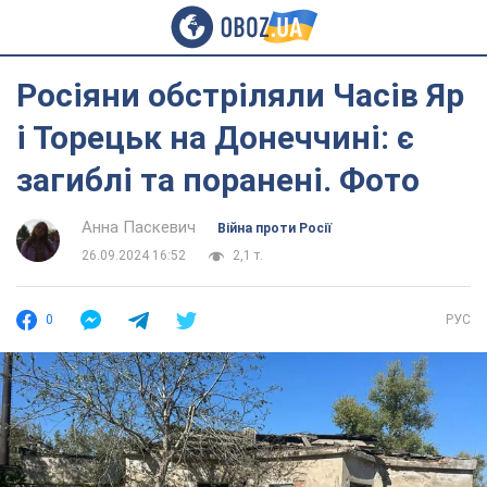
Росіяни обстріляли Часів Яр
і Торецьк на Донеччині: є
загиблі та поранені. Фото
Анна Паскевич
Війна проти Росії
26.09.2024 16:52
2,1 т.
0
РУС