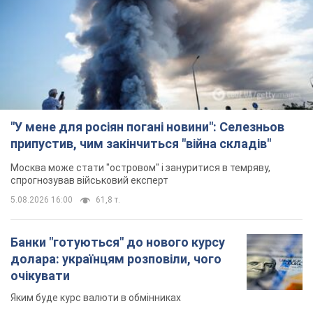
"У мене для росіян погані новини": Селезньов
припустив, чим закінчиться "війна складів"
Москва може стати "островом" і зануритися в темряву,
спрогнозував військовий експерт
5.08.2026 16:00
61,8 т.
Банки "готуються" до нового курсу
долара: українцям розповіли, чого
очікувати
Яким буде курс валюти в обмінниках