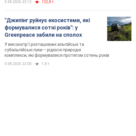
5.08.2026 23:12
122,8 т.
"Джипінг руйнує екосистеми, які
формувалися сотні років": у
Greenpeace забили на сполох
У високогір'ї розташовані альпійські та
субальпійські луки – рідкісні природні
комплекси, які формувалися протягом сотень років
5.08.2026 23:00
1,8 т.