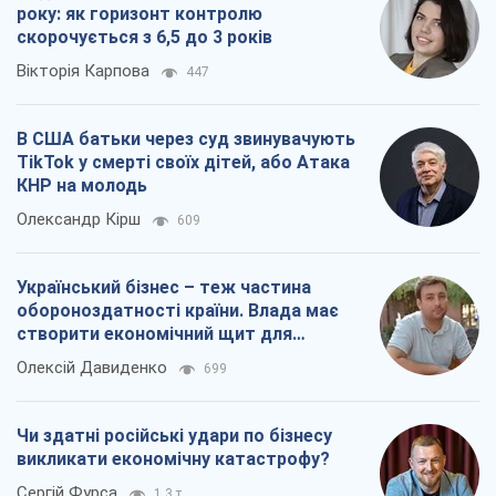
року: як горизонт контролю
скорочується з 6,5 до 3 років
Вікторія Карпова
447
В США батьки через суд звинувачують
TikTok у смерті своїх дітей, або Атака
КНР на молодь
Олександр Кірш
609
Український бізнес – теж частина
обороноздатності країни. Влада має
створити економічний щит для
компаній
Олексій Давиденко
699
Чи здатні російські удари по бізнесу
викликати економічну катастрофу?
Сергій Фурса
1,3 т.