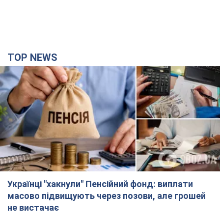
TOP NEWS
Українці "хакнули" Пенсійний фонд: виплати
масово підвищують через позови, але грошей
не вистачає