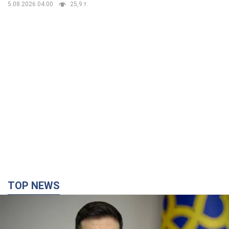
TOP NEWS
Україна буде знищувати пускові установки
російської балістики: Зеленський провів
засідання РНБО
Глава держави заявив, що установки будуть атаковані