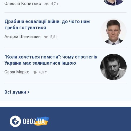
Всі думки
Про компанію
Команда
Правова інформація
Політика конфіденційності
Реклама на сайті
Документи
Редакційна політика
Журналісти OBOZ.UA на місці
подій
OBOZ.UA
Політика
Світ
Розслідування
Блоги
Суспільство