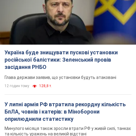
12 годин тому
128,8 т.
У липні армія РФ втратила рекордну кількість
БпЛА, човнів і катерів: в Міноборони
оприлюднили статистику
Минулого місяця також зросли втрати РФ у живій силі, танках
та кількість уражень на великій відстані
10 годин тому
4,7 т.
"Потрібні швидкі та нестандартні підходи":
Корецький пообіцяв надати бізнесу
пріоритетний доступ до наявних складських
приміщень
Так чи так, бізнес після обстрілів отримає підтримку
6 годин тому
1,0 т.