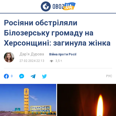
Росіяни обстріляли
Білозерську громаду на
Херсонщині: загинула жінка
Дар'я Дурова
Війна проти Росії
27.02.2024 22:13
3,5 т.
0
РУС