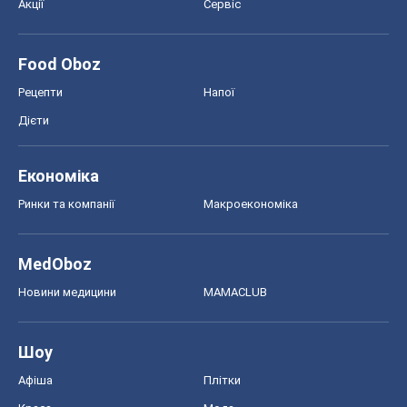
MedOboz
Новини медицини
MAMACLUB
Шоу
Афіша
Плітки
Краса
Мода
Жіночий журнал