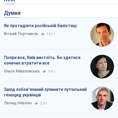
Захід зобов'язаний зупинити путінський
геноцид українців
Леонід Невзлін
2,8 т.
Заглянемо в зуби дарованому коневі: