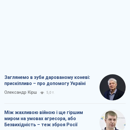
прискіпливо – про допомогу Україні
Олександр Кірш
5,0 т.
Між жахливою війною і ще гіршим
миром на умовах агресора, або
Безвихідність – теж зброя Росії
Олексій Копитько
4,7 т.
Драбина ескалації війни: до чого нам
треба готуватися
Андрій Шевчишин
5,8 т.
"Коли хочеться помсти": чому стратегія
України має залишатися іншою
Серж Марко
6,3 т.