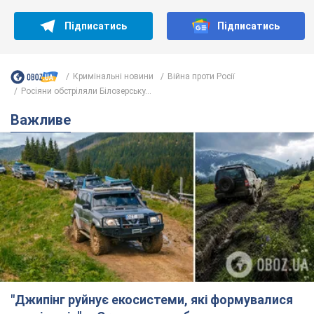
"Джипінг руйнує екосистеми, які формувалися
сотні років": у Greenpeace забили на сполох
У високогір'ї розташовані альпійські та субальпійські луки –
рідкісні природні комплекси, які формувалися протягом
сотень років
7 годин тому
561
Спека в Україні піде на спад, будуть
грози: синоптики дали прогноз, коли
чекати зміни погоди
Зовсім скоро спека поступово відступить
5.08.2026 14:59
6,1 т.