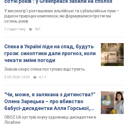
"Чи, може, я залякана з дитинства?"
Олена Зарецька – про вбивство
бабусі-дисидентки Алли Горської,
критику Дмитра Стуса та втечу в
OBOZ.UA зустрів онуку художниці-дисидентки в
Португалію з 5 дітьми
Лісабоні
5.08.2026 04:00
25,9 т.