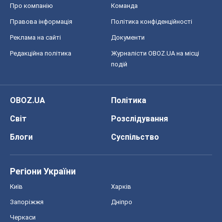
Регіони України
Київ
Харків
Запоріжжя
Дніпро
Черкаси
Спорт
Футбол
Баскетбол
Хокей
Бокс
Формула-1
Моя школа
ГДЗ
Підручники
Онлайн уроки
ДПА