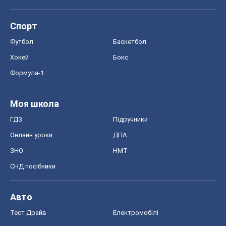
ЗНО
НМТ
СНД посібники
Авто
Тест Драйв
Електромобілі
Акції
Сервіс
Food Oboz
Рецепти
Напої
Дієти
Економіка
Ринки та компанії
Макроекономіка