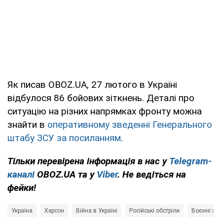
Як писав OBOZ.UA, 27 лютого в Україні
відбулося 86 бойових зіткнень. Деталі про
ситуацію на різних напрямках фронту можна
знайти в
оперативному зведенні Генерального
штабу ЗСУ за посиланням
.
Тільки перевірена інформація в нас у
Telegram-
каналі
OBOZ.UA та у
Viber
. Не ведіться на
фейки!
Україна
Херсон
Війна в Україні
Російські обстріли
Воєнні зло