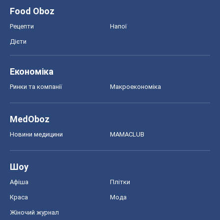
Food Oboz
Рецепти
Напої
Дієти
Економіка
Ринки та компанії
Макроекономіка
MedOboz
Новини медицини
MAMACLUB
Шоу
Афіша
Плітки
Краса
Мода
Жіночий журнал