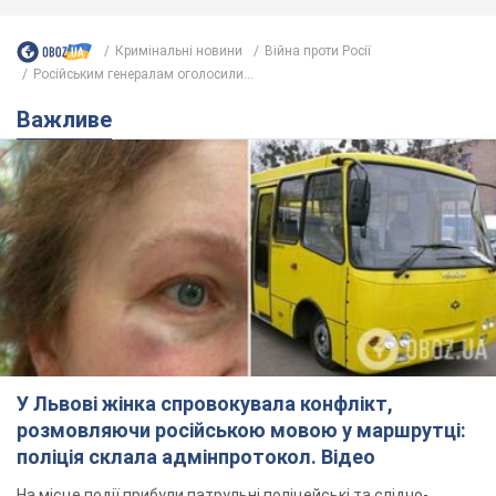
Кримінальні новини
Війна проти Росії
Російським генералам оголосили...
Важливе
У Львові жінка спровокувала конфлікт,
розмовляючи російською мовою у маршрутці:
поліція склала адмінпротокол. Відео
На місце події прибули патрульні поліцейські та слідчо-