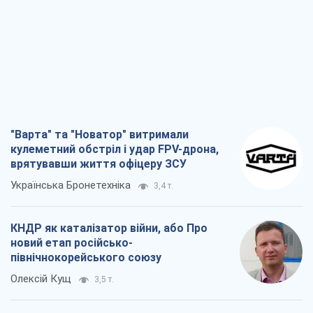
"Варта" та "Новатор" витримали
кулеметний обстріл і удар FPV-дрона,
врятувавши життя офіцеру ЗСУ
Українська Бронетехніка
3,4 т.
КНДР як каталізатор війни, або Про
новий етап російсько-
північнокорейського союзу
Олексій Кущ
3,5 т.