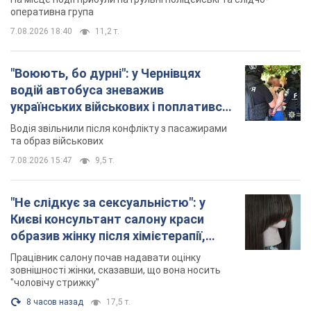
оперативна група
7.08.2026 18:40
11,2 т.
"Воюють, бо дурні": у Чернівцях
водій автобуса зневажив
українських військових і поплатився.
Відео
Водія звільнили після конфлікту з пасажирами
та образ військових
7.08.2026 15:47
9,5 т.
"Не слідкує за сексуальністю": у
Києві консультант салону краси
образив жінку після хімієтерапії,
розгорівся скандал. Фото
Працівник салону почав надавати оцінку
зовнішності жінки, сказавши, що вона носить
"чоловічу стрижку"
8 часов назад
17,5 т.