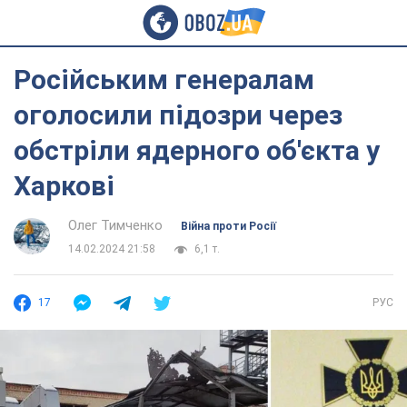
Російським генералам
оголосили підозри через
обстріли ядерного об'єкта у
Харкові
Олег Тимченко
Війна проти Росії
14.02.2024 21:58
6,1 т.
17
РУС