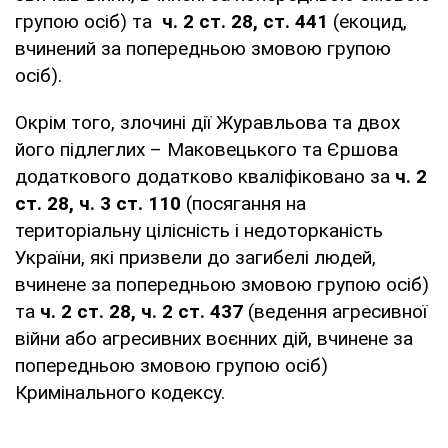
групою осіб) та
ч. 2 ст. 28, ст. 441
(екоцид,
вчинений за попередньою змовою групою
осіб).
Окрім того, злочині дії Журавльова та двох
його підлеглих – Маковецького та Єршова
додаткового додатково кваліфіковано за
⁠ч. 2
ст. 28, ч. 3 ст. 110
(посягання на
територіальну цілісність і недоторканість
України, які призвели до загибелі людей,
вчинене за попередньою змовою групою осіб)
та
ч. 2 ст. 28, ч. 2 ст. 437
(ведення агресивної
війни або агресивних воєнних дій, вчинене за
попередньою змовою групою осіб)
Кримінального кодексу.