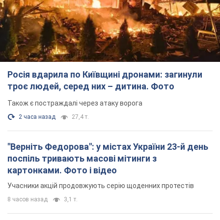
Росія вдарила по Київщині дронами: загинули
троє людей, серед них – дитина. Фото
Також є постраждалі через атаку ворога
2 часа назад
27,4 т.
"Верніть Федорова": у містах України 23-й день
поспіль тривають масові мітинги з
картонками. Фото і відео
Учасники акцій продовжують серію щоденних протестів
8 часов назад
3,1 т.