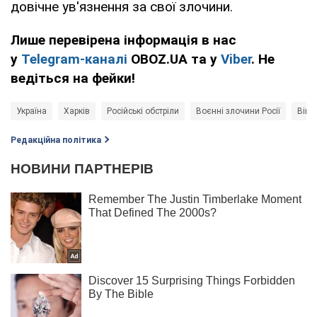
довічне ув'язнення за свої злочини.
Лише перевірена інформація в нас
у
Telegram-каналі
OBOZ.UA та у
Viber
. Не
ведіться на фейки!
Україна
Харків
Російські обстріли
Воєнні злочини Росії
Війна
Редакційна політика