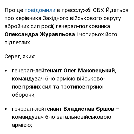
Про це
повідомили
в пресслужбі СБУ. Йдеться
про керівника Західного військового округу
збройних сил росії, генерал-полковника
Олександра Журавльова
і чотирьох його
підлеглих.
Серед яких:
⁠генерал-лейтенант
Олег Маковецький,
командувач 6-ю армією військово-
повітряних сил та протиповітряної
оборони;
⁠генерал-лейтенант
Владислав Єршов
–
командувач 6-ю загальновійськовою
армією;