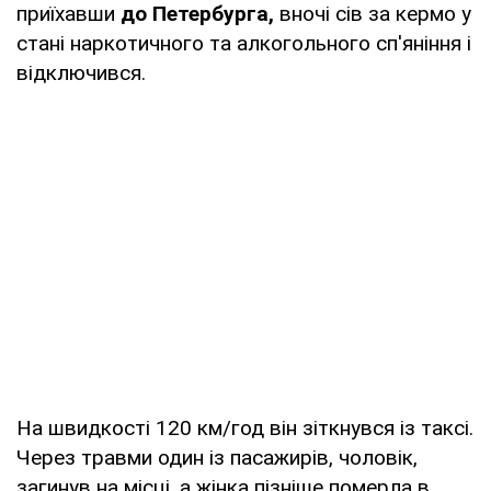
приїхавши
до Петербурга,
вночі сів за кермо у
стані наркотичного та алкогольного сп'яніння і
відключився.
На швидкості 120 км/год він зіткнувся із таксі.
Через травми один із пасажирів, чоловік,
загинув на місці, а жінка пізніше померла в