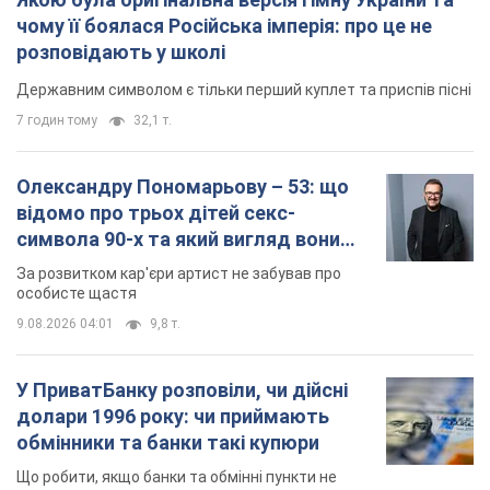
чому її боялася Російська імперія: про це не
розповідають у школі
Державним символом є тільки перший куплет та приспів пісні
7 годин тому
32,1 т.
Олександру Пономарьову – 53: що
відомо про трьох дітей секс-
символа 90-х та який вигляд вони
мають
За розвитком кар'єри артист не забував про
особисте щастя
9.08.2026 04:01
9,8 т.
У ПриватБанку розповіли, чи дійсні
долари 1996 року: чи приймають
обмінники та банки такі купюри
Що робити, якщо банки та обмінні пункти не