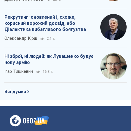
Рекрутинг: оновлений і, схоже,
корисний ворожий досвід, або
Діалектика вибагливого боягузтва
Олександр Кірш
2,1 т.
Ні зброї, ні людей: як Лукашенко будує
нову армію
Ігар Тишкевич
16,8 т.
Всі думки