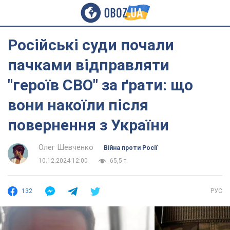
Російські суди почали
пачками відправляти
"героїв СВО" за ґрати: що
вони накоїли після
повернення з України
Олег Шевченко
Війна проти Росії
10.12.2024 12:00
65,5 т.
132
РУС