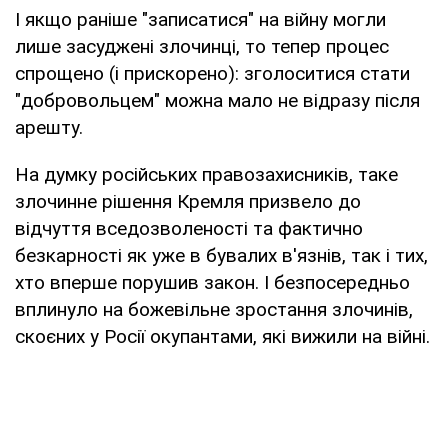
І якщо раніше "записатися" на війну могли
лише засуджені злочинці, то тепер процес
спрощено (і прискорено): зголоситися стати
"добровольцем" можна мало не відразу після
арешту.
На думку російських правозахисників, таке
злочинне рішення Кремля призвело до
відчуття вседозволеності та фактично
безкарності як уже в бувалих в'язнів, так і тих,
хто вперше порушив закон. І безпосередньо
вплинуло на божевільне зростання злочинів,
скоєних у Росії окупантами, які вижили на війні.