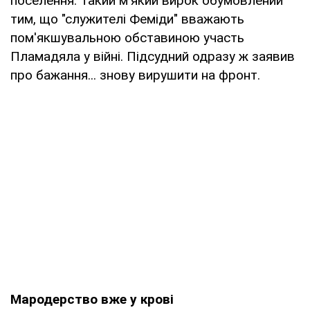
поселення. Такий м'який вирок обумовлений
тим, що "служителі Феміди" вважають
пом'якшувальною обставиною участь
Пламадяла у війні. Підсудний одразу ж заявив
про бажання... знову вирушити на фронт.
Мародерство вже у крові