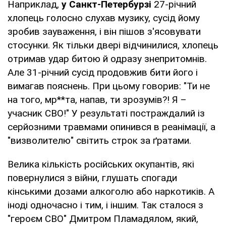
Наприклад,
у Санкт-Петербурзі
27-річний
хлопець голосно слухав музику, сусід йому
зробив зауваження, і він пішов з'ясовувати
стосунки. Як тільки двері відчинилися, хлопець
отримав удар битою й одразу знепритомнів.
Але 31-річний сусід продовжив бити його і
вимагав пояснень. При цьому говорив: "Ти не
на того, мр**та, напав, ти зрозумів?! Я –
учасник СВО!" У результаті постраждалий із
серйозними травмами опинився в реанімації, а
"визволителю" світить строк за ґратами.
Велика кількість російських окупантів, які
повернулися з війни, глушать спогади
кінськими дозами алкоголю або наркотиків. А
іноді одночасно і тим, і іншим. Так сталося з
"героєм СВО" Дмитром Пламадялом, який,