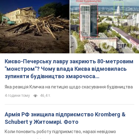
Києво-Печерську лавру закриють 80-метровим
"монстром"? Чому влада Києва відмовилась
зупиняти будівництво хмарочоса
"московського вірянина"
Яка реакція Кличка на петицію щодо скасування будівництва
4 години тому
46,4 т.
Армія РФ знищила підприємство Kromberg &
Schubert у Житомирі. Фото
Коли поновить роботу підприємство, наразі невідомо