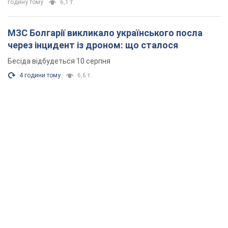
годину тому
6,1 т.
МЗС Болгарії викликало українського посла
через інцидент із дроном: що сталося
Бесіда відбудеться 10 серпня
4 години тому
6,6 т.