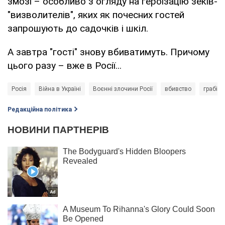
змозі – особливо з огляду на героїзацію зеків-
"визволителів", яких як почесних гостей
запрошують до садочків і шкіл.
А завтра "гості" знову вбиватимуть. Причому
цього разу – вже в Росії...
Росія
Війна в Україні
Воєнні злочини Росії
вбивство
грабіж
Редакційна політика