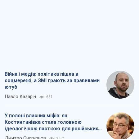
Війна і медіа: політика пішла в
соцмережі, а ЗМІ грають за правилами
ютуб
Павло Казарін
681
У полоні власних міфів: як
Костянтинівка стала головною
ідеологічною пасткою для російських
окупантів
Дмитро Снєгирьов
2,5 т.