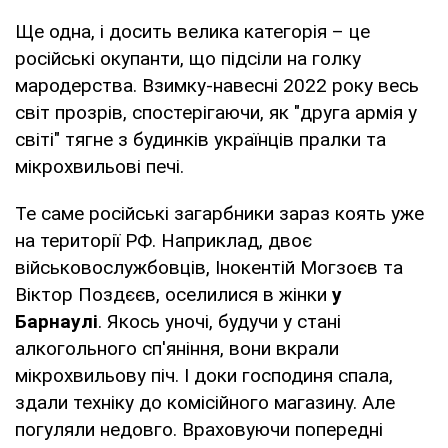
Ще одна, і досить велика категорія – це
російські окупанти, що підсіли на голку
мародерства. Взимку-навесні 2022 року весь
світ прозрів, спостерігаючи, як "друга армія у
світі" тягне з будинків українців пралки та
мікрохвильові печі.
Те саме російські загарбники зараз коять уже
на території РФ. Наприклад, двоє
військовослужбовців, Інокентій Могзоєв та
Віктор Поздєєв, оселилися в жінки
у
Барнаулі
. Якось уночі, будучи у стані
алкогольного сп'яніння, вони вкрали
мікрохвильову піч. І доки господиня спала,
здали техніку до комісійного магазину. Але
погуляли недовго. Враховуючи попередні