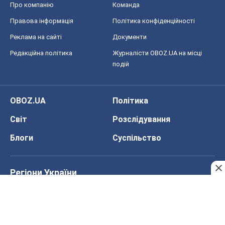
Про компанію
Команда
Правова інформація
Політика конфіденційності
Реклама на сайті
Документи
Редакційна політика
Журналісти OBOZ.UA на місці
подій
OBOZ.UA
Політика
Світ
Розслідування
Блоги
Суспільство
Регіони України
Київ
Харків
Запоріжжя
Дніпро
Черкаси