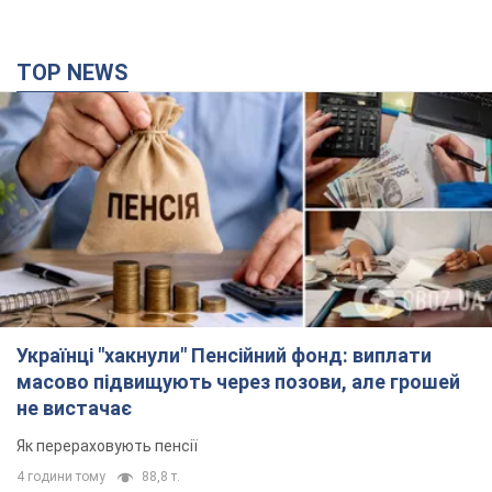
TOP NEWS
Українці "хакнули" Пенсійний фонд: виплати
масово підвищують через позови, але грошей
не вистачає
Як перераховують пенсії
4 години тому
88,8 т.