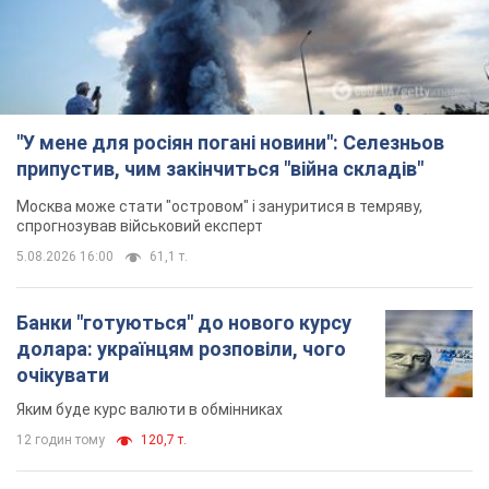
"У мене для росіян погані новини": Селезньов
припустив, чим закінчиться "війна складів"
Москва може стати "островом" і зануритися в темряву,
спрогнозував військовий експерт
5.08.2026 16:00
61,1 т.
Банки "готуються" до нового курсу
долара: українцям розповіли, чого
очікувати
Яким буде курс валюти в обмінниках
12 годин тому
120,7 т.