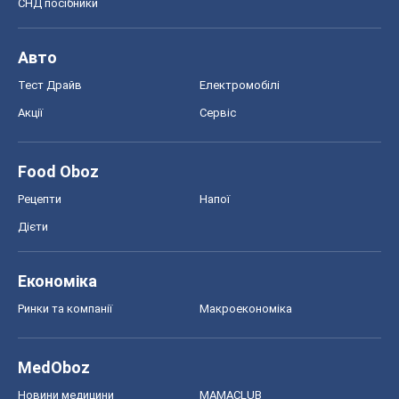
СНД посібники
Авто
Тест Драйв
Електромобілі
Акції
Сервіс
Food Oboz
Рецепти
Напої
Дієти
Економіка
Ринки та компанії
Макроекономіка
MedOboz
Новини медицини
MAMACLUB