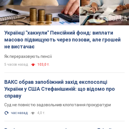
ВАКС обрав запобіжний захід експосолці
України у США Стефанішиній: що відомо про
справу
Суд не повністю задовольнив клопотання прокуратури
час назад
4,0 т.
Росія атакувала судно під прапором Гвінеї-
Бісау у Чорному морі: є жертва і постраждалі
Суховантаж був цивільним і перевозив українську пшеницю
2 часа назад
1,1 т.