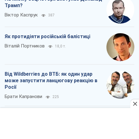
Росії
Брати Капранови
225
Податкові перевірки після 1 серпня 2026
року: як горизонт контролю
скорочується з 6,5 до 3 років
Вікторія Карпова
432