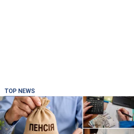
TOP NEWS
Українці "хакнули" Пенсійний фонд: виплати
масово підвищують через позови, але грошей
не вистачає
Як перераховують пенсії
5 часов назад
103,0 т.