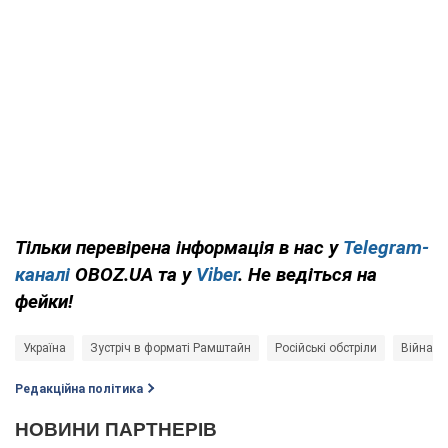
Тільки перевірена інформація в нас у
Telegram-
каналі
OBOZ.UA та у
Viber
. Не ведіться на
фейки!
Україна
Зустріч в форматі Рамштайн
Російські обстріли
Війна в 
Редакційна політика