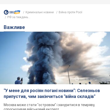
"У мене для росіян погані новини": Селезньов
припустив, чим закінчиться "війна складів"
Москва може стати "островом" і зануритися в темряву,
спрогнозував військовий експерт
5.08.2026 16:00
61,7 т.
Банки "готуються" до нового курсу
долара: українцям розповіли, чого
очікувати
Яким буде курс валюти в обмінниках
5.08.2026 23:12
122,6 т.
"Джипінг руйнує екосистеми, які