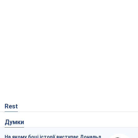
Rest
Думки
На якому боці історії виступає Дональд
Трамп?
Віктор Каспрук
387
Як протидіяти російській балістиці
Віталій Портников
18,0 т.
Від Wildberries до ВТБ: як один удар
може запустити ланцюгову реакцію в