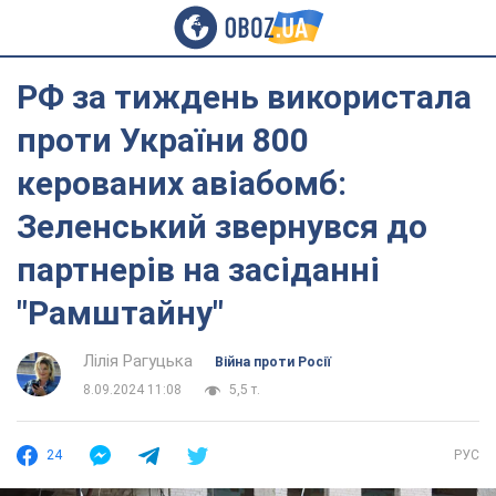
РФ за тиждень використала
проти України 800
керованих авіабомб:
Зеленський звернувся до
партнерів на засіданні
"Рамштайну"
Лілія Рагуцька
Війна проти Росії
8.09.2024 11:08
5,5 т.
24
РУС