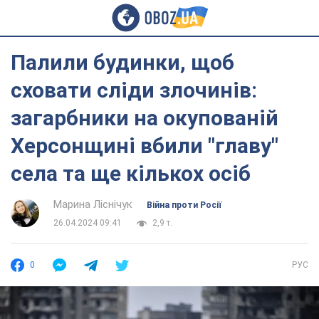
Палили будинки, щоб
сховати сліди злочинів:
загарбники на окупованій
Херсонщині вбили "главу"
села та ще кількох осіб
Марина Ліснічук
Війна проти Росії
26.04.2024 09:41
2,9 т.
0
РУС