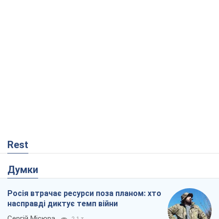
Rest
Думки
Росія втрачає ресурси поза планом: хто
насправді диктує темп війни
Сергій Місюра
2,1 т.