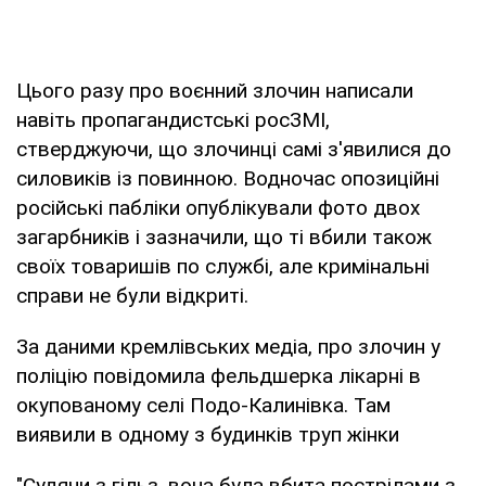
Цього разу про воєнний злочин написали
навіть пропагандистські росЗМІ,
стверджуючи, що злочинці самі з'явилися до
силовиків із повинною. Водночас опозиційні
російські пабліки опублікували фото двох
загарбників і зазначили, що ті вбили також
своїх товаришів по службі, але кримінальні
справи не були відкриті.
За даними кремлівських медіа, про злочин у
поліцію повідомила фельдшерка лікарні в
окупованому селі Подо-Калинівка. Там
виявили в одному з будинків труп жінки
"Судячи з гільз, вона була вбита пострілами з