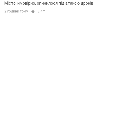
Місто, ймовірно, опинилося під атакою дронів
2 години тому
3,4 т.