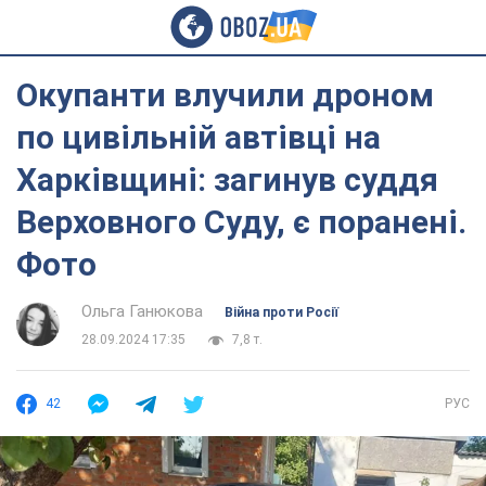
Окупанти влучили дроном
по цивільній автівці на
Харківщині: загинув суддя
Верховного Суду, є поранені.
Фото
Ольга Ганюкова
Війна проти Росії
28.09.2024 17:35
7,8 т.
42
РУС