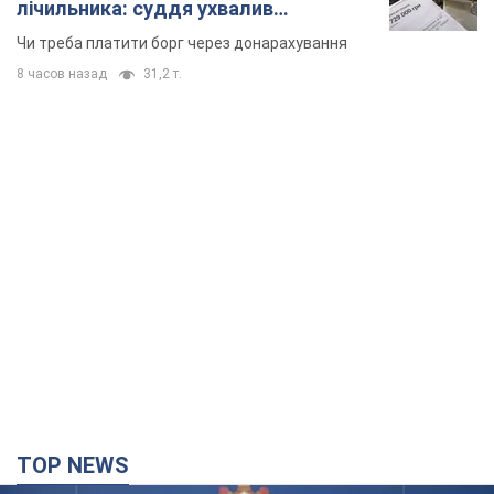
лічильника: суддя ухвалив
неочікуване рішення
Чи треба платити борг через донарахування
8 часов назад
31,2 т.
TOP NEWS