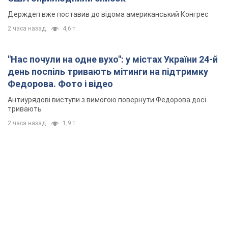
Держдеп вже поставив до відома американський Конгрес
2 часа назад
4,6 т.
"Нас почули на одне вухо": у містах України 24-й
день поспіль тривають мітинги на підтримку
Федорова. Фото і відео
Антиурядові виступи з вимогою повернути Федорова досі
тривають
2 часа назад
1,9 т.