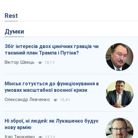
Rest
Думки
Збіг інтересів двох цинічних гравців чи
таємний план Трампа і Путіна?
Віктор Швець
10,1 т.
Мінськ готується до функціонування в
умовах масштабної воєнної кризи
Олександр Левченко
15,4 т.
Ні зброї, ні людей: як Лукашенко будує
нову армію
Ігар Тишкевич
13,2 т.