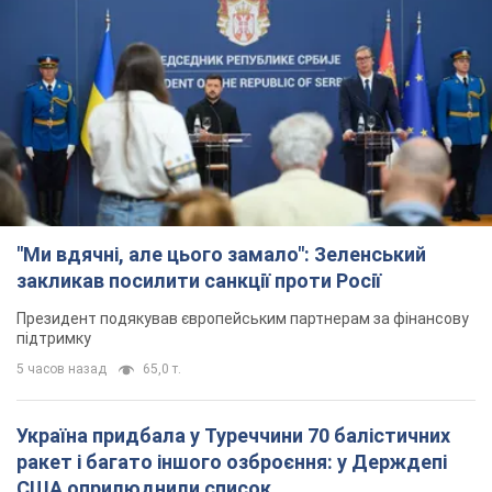
"Ми вдячні, але цього замало": Зеленський
закликав посилити санкції проти Росії
Президент подякував європейським партнерам за фінансову
підтримку
5 часов назад
65,0 т.
Україна придбала у Туреччини 70 балістичних
ракет і багато іншого озброєння: у Держдепі
США оприлюднили список