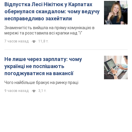
Відпустка Лесі Нікітюк у Карпатах
обернулася скандалом: чому ведучу
несправедливо захейтили
Знаменитість вийшла на пряму комунікацію в
мережі та розставила всі крапки над "і"
7 часов назад
11,8 т.
Не лише через зарплату: чому
українці не поспішають
погоджуватися на вакансії
Чого найбільше бракує на ринку праці
9 часов назад
3,1 т.