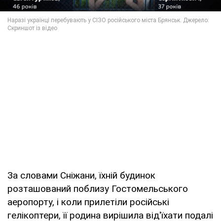
За словами Сніжани, їхній будинок
розташований поблизу Гостомельського
аеропорту, і коли прилетіли російські
гелікоптери, її родина вирішила від'їхати подалі