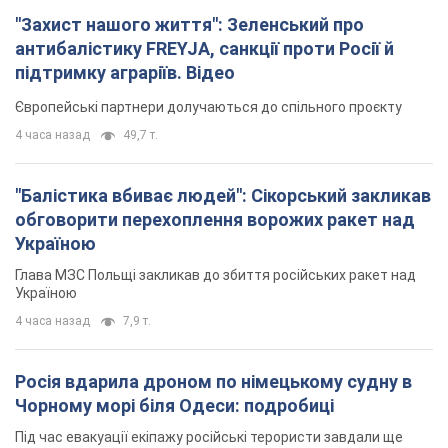
"Захист нашого життя": Зеленський про
антибалістику FREYJA, санкції проти Росії й
підтримку аграріїв. Відео
Європейські партнери долучаються до спільного проєкту
4 часа назад
49,7 т.
"Балістика вбиває людей": Сікорський закликав
обговорити перехоплення ворожих ракет над
Україною
Глава МЗС Польщі закликав до збиття російських ракет над
Україною
4 часа назад
7,9 т.
Росія вдарила дроном по німецькому судну в
Чорному морі біля Одеси: подробиці
Під час евакуації екіпажу російські терористи завдали ще