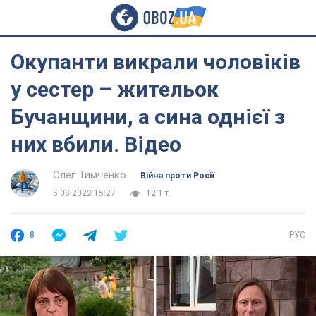
Окупанти викрали чоловіків
у сестер – жительок
Бучанщини, а сина однієї з
них вбили. Відео
Олег Тимченко
Війна проти Росії
5.08.2022 15:27
12,1 т.
8
РУС