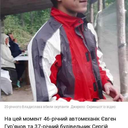
На цей момент 46-річний автомеханік Євген
Гур'янов та 37-річний будівельник Сергій